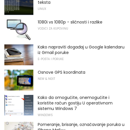
teksta
LINUX
1080i vs 1080p - sličnosti i razlike
VODIČI ZA KUPOVINU
Kako napraviti događaj u Google kalendaru
iz Gmail poruke
E-POŠTA I PORUKE
Osnove GPS koordinata
NEW & NEXT
Kako da omogućite, onemogućite i
koristite račun gostiju U operativnom
sistemu Windows 7
WINDOWS
Pomeranje, brisanje, označavanje poruka u
iPhone Mail-u