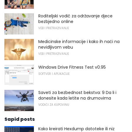
Roditeljski vodič za održavanje djece
bezbjedno online
VEB I PRETRAŽIVANJE
Medicinske informacije i kako ih naći na
nevidljivom vebu
VEB I PRETRAŽIVANJE
Windows Drive Fitness Test v0.95
SOFTVER I APLIKACIJE
Saveti za bezbednost bekstva: 9 Da li i
donesite kada letite na drumovima
VODIČI ZA KUPOVINU
Sapid posts
Kako kreirati Hexdump datoteke ili niz