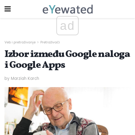
ad
Veb i pretraživanje
Pretraživači
Izbor između Google naloga
i Google Apps
by Marziah Karch