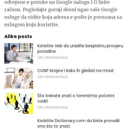
odvojene e-poruke na Google nalogu i G Suite
računu. Pogledajte gornji desni ugao vaše Google
usluge da vidite koja adresa e-pošte je povezana sa
uslugom koju koristite.
Alike posts
Koristite Veb da uradite besplatnu provjeru
pozadine
VEB I PRETRAŽIVANJE
CUSIP brojevi i kako ih gledati na mreži
VEB I PRETRAŽIVANJE
Šta trebate znati o torentima: početni
vodič
VEB I PRETRAŽIVANJE
Koristite Dictionary.com da biste pronašli
ono što to znači