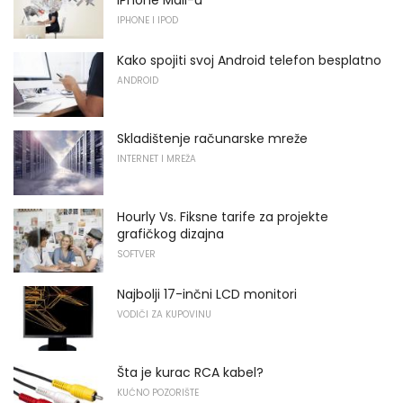
IPHONE I IPOD
Kako spojiti svoj Android telefon besplatno
ANDROID
Skladištenje računarske mreže
INTERNET I MREŽA
Hourly Vs. Fiksne tarife za projekte
grafičkog dizajna
SOFTVER
Najbolji 17-inčni LCD monitori
VODIČI ZA KUPOVINU
Šta je kurac RCA kabel?
KUĆNO POZORIŠTE