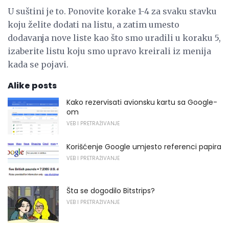
U suštini je to. Ponovite korake 1-4 za svaku stavku
koju želite dodati na listu, a zatim umesto
dodavanja nove liste kao što smo uradili u koraku 5,
izaberite listu koju smo upravo kreirali iz menija
kada se pojavi.
Alike posts
Kako rezervisati avionsku kartu sa Google-
om
VEB I PRETRAŽIVANJE
Korišćenje Google umjesto referenci papira
VEB I PRETRAŽIVANJE
Šta se dogodilo Bitstrips?
VEB I PRETRAŽIVANJE