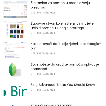
5 stranica za pomoć u pronalaženju
pjesama
VEB I PRETRAŽIVANJE
Zabavne stvari koje niste znali možete
učiniti pomoću Google pretrage
VEB I PRETRAŽIVANJE
Kako pronaći definicije rječnika sa Google-
om
VEB I PRETRAŽIVANJE
Šta možete da uradite pomoću aplikacije
Snapseed
VEB I PRETRAŽIVANJE
Bing Advanced Tricks You Should Know
VEB I PRETRAŽIVANJE
Pronađi posao sa stvarno