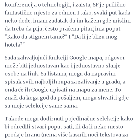
konferencija o tehnologiji, i zaista, SF je prilično
fantastično mjesto za odmor. I tako, svaki put kada
neko dođe, imam zadatak da im kažem gde mislim
da treba da piju, često praćena pitanjima poput
"Kako da stignem tamo?" I "Da li je blizu mog
hotela?"
Sada zahvaljujući funkciji Google mapa, odgovor
može biti jednostavan kao i jednostavno slanje
osobe na link. Sa listama, mogu da napravim
spisak svih najboljih rupa za zalivanje u gradu, a
onda će ih Google upisati na mapu za mene. To
znači da koga god da pošaljem, mogu shvatiti gdje
su moje selekcije same sama.
Takođe mogu dodirnuti pojedinačne selekcije kako
bi odredili stvari poput sati, ili da li neko mesto
prodaje hranu (nema više kasnih noći tekstova za