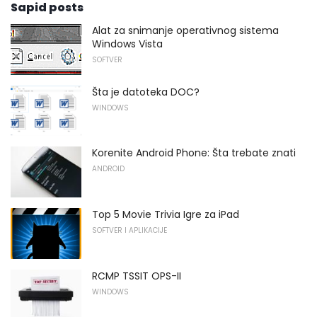
Sapid posts
Alat za snimanje operativnog sistema
Windows Vista
SOFTVER
Šta je datoteka DOC?
WINDOWS
Korenite Android Phone: Šta trebate znati
ANDROID
Top 5 Movie Trivia Igre za iPad
SOFTVER I APLIKACIJE
RCMP TSSIT OPS-II
WINDOWS