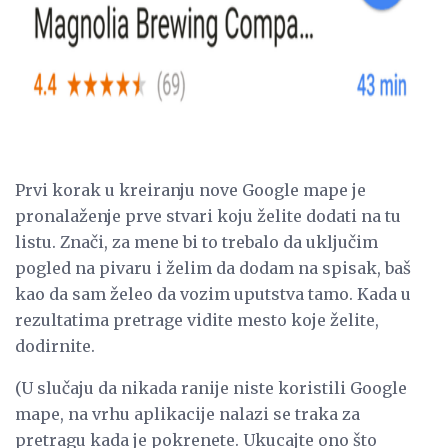
Prvi korak u kreiranju nove Google mape je
pronalaženje prve stvari koju želite dodati na tu
listu. Znači, za mene bi to trebalo da uključim
pogled na pivaru i želim da dodam na spisak, baš
kao da sam želeo da vozim uputstva tamo. Kada u
rezultatima pretrage vidite mesto koje želite,
dodirnite.
(U slučaju da nikada ranije niste koristili Google
mape, na vrhu aplikacije nalazi se traka za
pretragu kada je pokrenete. Ukucajte ono što