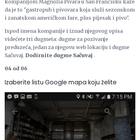
kompanijom Magnolia Pivara u San Francisku kaže
da je to "gastropub i pivovara koja služi sezonskom
i zanatskom američkom fare, plus pijesak i pivo".
Ispod imena kompanije i iznad njegovog opisa
videćete tri dugmeta: dugme za pozivanje
preduzeća, jedan za njegovu web lokaciju i dugme
Sačuvaj.
Dodirnite dugme Sačuvaj
.
04 od 06
Izaberite listu Google mapa koju želite