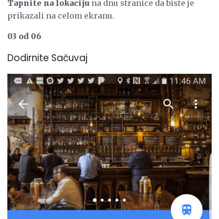
Tapnite na lokaciju
na dnu stranice da biste je
prikazali na celom ekranu.
03 od 06
Dodirnite Sačuvaj