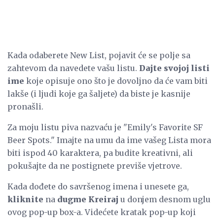
Kada odaberete New List, pojavit će se polje sa
zahtevom da navedete vašu listu.
Dajte svojoj listi
ime
koje opisuje ono što je dovoljno da će vam biti
lakše (i ljudi koje ga šaljete) da biste je kasnije
pronašli.
Za moju listu piva nazvaću je "Emily's Favorite SF
Beer Spots." Imajte na umu da ime vašeg Lista mora
biti ispod 40 karaktera, pa budite kreativni, ali
pokušajte da ne postignete previše vjetrove.
Kada dođete do savršenog imena i unesete ga,
kliknite
na
dugme Kreiraj
u donjem desnom uglu
ovog pop-up box-a. Videćete kratak pop-up koji