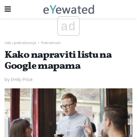
ad
Veb i pretraživanje
Pretraživači
Kako napraviti listu na
Google mapama
by Emily Price