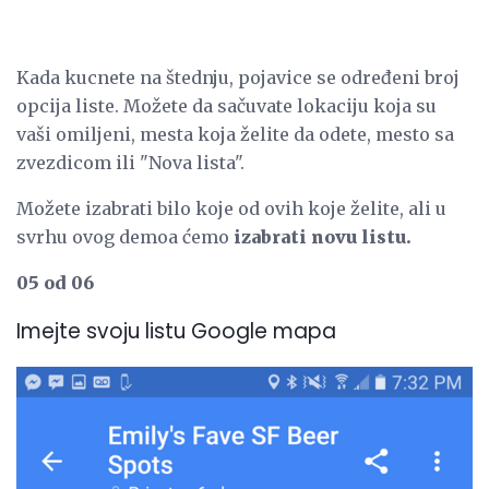
Kada kucnete na štednju, pojavice se određeni broj
opcija liste. Možete da sačuvate lokaciju koja su
vaši omiljeni, mesta koja želite da odete, mesto sa
zvezdicom ili "Nova lista".
Možete izabrati bilo koje od ovih koje želite, ali u
svrhu ovog demoa ćemo
izabrati novu listu.
05 od 06
Imejte svoju listu Google mapa