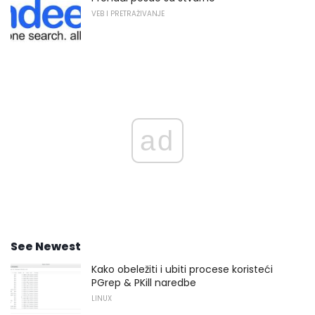
VEB I PRETRAŽIVANJE
ad
See Newest
Kako obeležiti i ubiti procese koristeći
PGrep & PKill naredbe
LINUX