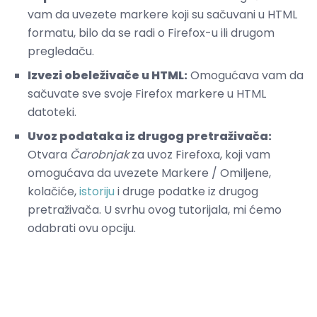
vam da uvezete markere koji su sačuvani u HTML
formatu, bilo da se radi o Firefox-u ili drugom
pregledaču.
Izvezi obeleživače u HTML:
Omogućava vam da
sačuvate sve svoje Firefox markere u HTML
datoteki.
Uvoz podataka iz drugog pretraživača:
Otvara
Čarobnjak
za uvoz Firefoxa, koji vam
omogućava da uvezete Markere / Omiljene,
kolačiće,
istoriju
i druge podatke iz drugog
pretraživača. U svrhu ovog tutorijala, mi ćemo
odabrati ovu opciju.