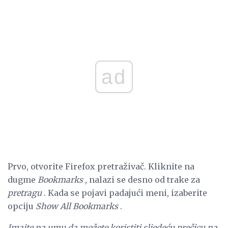
ad
Prvo, otvorite Firefox pretraživač. Kliknite na
dugme
Bookmarks
, nalazi se desno od trake za
pretragu
. Kada se pojavi padajući meni, izaberite
opciju
Show All Bookmarks
.
Imajte na umu da možete koristiti sljedeću prečicu na