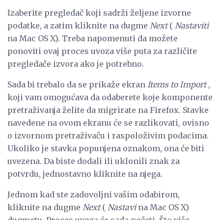
Izaberite pregledač koji sadrži željene izvorne
podatke, a zatim kliknite na dugme
Next
(
Nastaviti
na Mac OS X). Treba napomenuti da možete
ponoviti ovaj proces uvoza više puta za različite
pregledače izvora ako je potrebno.
Sada bi trebalo da se prikaže ekran
Items to Import
,
koji vam omogućava da odaberete koje komponente
pretraživanja želite da migrirate na Firefox. Stavke
navedene na ovom ekranu će se razlikovati, ovisno
o izvornom pretraživaču i raspoloživim podacima.
Ukoliko je stavka popunjena oznakom, ona će biti
uvezena. Da biste dodali ili uklonili znak za
potvrdu, jednostavno kliknite na njega.
Jednom kad ste zadovoljni vašim odabirom,
kliknite na dugme
Next
(
Nastavi
na Mac OS X)
dugmetu. Proces uvoza će sada početi. Što više