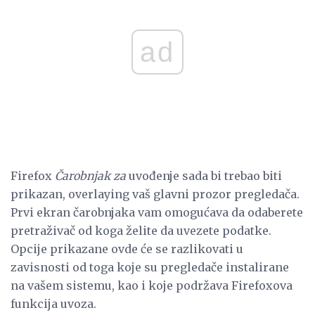
ad
Firefox
Čarobnjak za
uvođenje sada bi trebao biti
prikazan, overlaying vaš glavni prozor pregledača.
Prvi ekran čarobnjaka vam omogućava da odaberete
pretraživač od koga želite da uvezete podatke.
Opcije prikazane ovde će se razlikovati u
zavisnosti od toga koje su pregledače instalirane
na vašem sistemu, kao i koje podržava Firefoxova
funkcija uvoza.