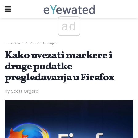
ad
Pretraživači
Vodiči i tutorijali
Kako uvezati markere i
druge podatke
pregledavanja u Firefox
by Scott Orgera