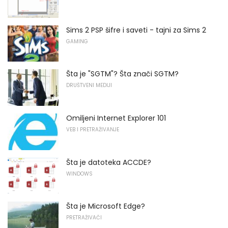
Sims 2 PSP šifre i saveti - tajni za Sims 2
GAMING
Šta je "SGTM"? Šta znači SGTM?
DRUŠTVENI MEDIJI
Omiljeni Internet Explorer 101
VEB I PRETRAŽIVANJE
Šta je datoteka ACCDE?
WINDOWS
Šta je Microsoft Edge?
PRETRAŽIVAČI