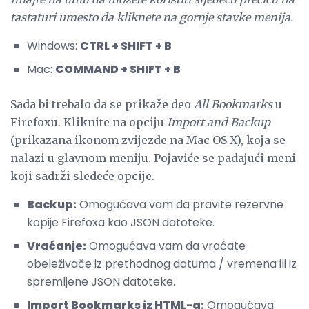
tastaturi umesto da kliknete na gornje stavke menija.
Windows:
CTRL + SHIFT + B
Mac:
COMMAND + SHIFT + B
Sada bi trebalo da se prikaže deo
All Bookmarks
u
Firefoxu. Kliknite na opciju
Import and Backup
(prikazana ikonom zvijezde na Mac OS X), koja se
nalazi u glavnom meniju. Pojaviće se padajući meni
koji sadrži sledeće opcije.
Backup:
Omogućava vam da pravite rezervne
kopije Firefoxa kao JSON datoteke.
Vraćanje:
Omogućava vam da vraćate
obeleživače iz prethodnog datuma / vremena ili iz
spremljene JSON datoteke.
Import Bookmarks iz HTML-a:
Omogućava