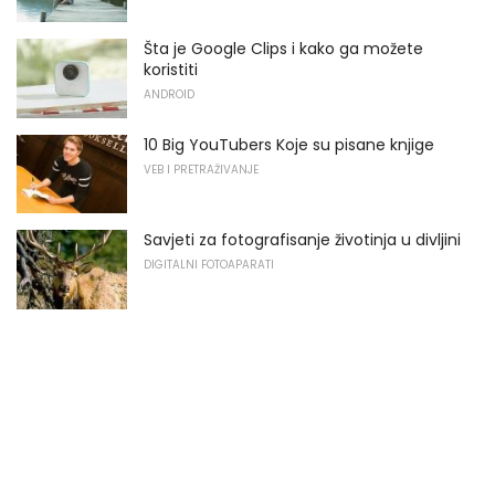
Šta je Google Clips i kako ga možete
koristiti
ANDROID
10 Big YouTubers Koje su pisane knjige
VEB I PRETRAŽIVANJE
Savjeti za fotografisanje životinja u divljini
DIGITALNI FOTOAPARATI