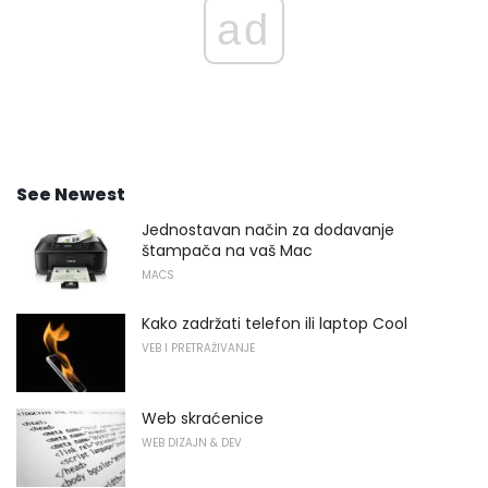
ad
See Newest
Jednostavan način za dodavanje
štampača na vaš Mac
MACS
Kako zadržati telefon ili laptop Cool
VEB I PRETRAŽIVANJE
Web skraćenice
WEB DIZAJN & DEV