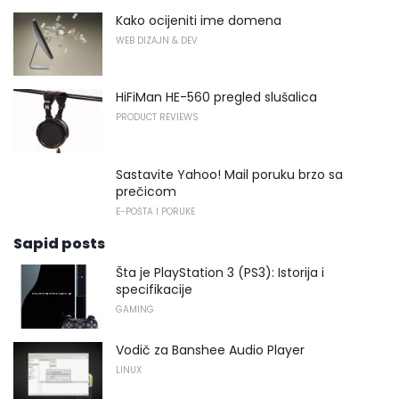
Kako ocijeniti ime domena
WEB DIZAJN & DEV
HiFiMan HE-560 pregled slušalica
PRODUCT REVIEWS
Sastavite Yahoo! Mail poruku brzo sa
prečicom
E-POŠTA I PORUKE
Sapid posts
Šta je PlayStation 3 (PS3): Istorija i
specifikacije
GAMING
Vodič za Banshee Audio Player
LINUX