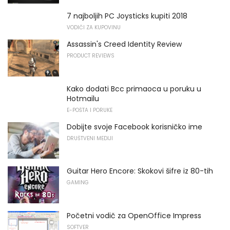
7 najboljih PC Joysticks kupiti 2018
VODIČI ZA KUPOVINU
Assassin's Creed Identity Review
PRODUCT REVIEWS
Kako dodati Bcc primaoca u poruku u
Hotmailu
E-POŠTA I PORUKE
Dobijte svoje Facebook korisničko ime
DRUŠTVENI MEDIJI
Guitar Hero Encore: Skokovi šifre iz 80-tih
GAMING
Početni vodič za OpenOffice Impress
SOFTVER