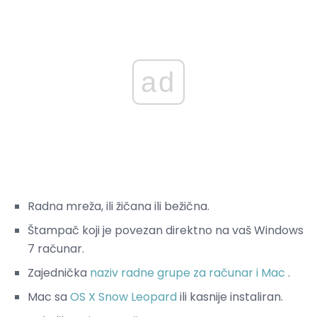
ad
Radna mreža, ili žičana ili bežična.
Štampač koji je povezan direktno na vaš Windows
7 računar.
Zajednička
naziv
radne grupe
za računar i Mac
.
Mac sa
OS X Snow Leopard
ili kasnije instaliran.