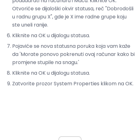
podudarati na računaru i Macu. Kliknite OK.
Otvoriće se dijaloški okvir statusa, reč "Dobrodošli
u radnu grupu X", gde je X ime radne grupe koju
ste uneli ranije.
Kliknite na OK u dijalogu statusa.
Pojaviće se nova statusna poruka koja vam kaže
da 'Morate ponovo pokrenuti ovaj računar kako bi
promjene stupile na snagu.'
Kliknite na OK u dijalogu statusa.
Zatvorite prozor System Properties klikom na OK.