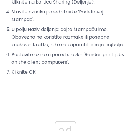
kliknite na karticu Sharing (Deljenje).
Stavite oznaku pored stavke 'Podeli ovaj
štampač'.
U polju Naziv deljenja: dajte štampaču ime.
Obavezno ne koristite razmake ili posebne
znakove. Kratko, lako se zapamtiti ime je najbolje.
Postavite oznaku pored stavke 'Render print jobs
on the client computers'.
Kliknite OK
ad