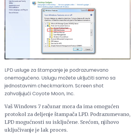
LPD usluge za štampanje je podrazumevano
onemogućeno. Uslugu možete uključiti samo sa
jednostavnim checkmarkom. Screen shot
zahvaljujući Coyote Moon, Inc.
Vaš Windows 7 računar mora da ima omogućen
protokol za deljenje štampača LPD. Podrazumevano,
LPD mogućnosti su isključene. Srećom, njihovo
uključivanje je lak proces.