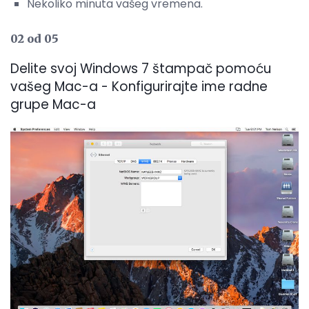
Nekoliko minuta vašeg vremena.
02 od 05
Delite svoj Windows 7 štampač pomoću
vašeg Mac-a - Konfigurirajte ime radne
grupe Mac-a