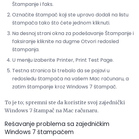
Štampanje i faks.
Označite štampač koji ste upravo dodali na listu
štampača tako što ćete jednom kliknuti.
Na desnoj strani okna za podešavanje Štampanje i
faksiranje kliknite na dugme Otvori redosled
štampanja.
U meniju izaberite Printer, Print Test Page.
Testna stranica bi trebalo da se pojavi u
redosledu štampača na vašem Mac računaru, a
zatim štampanje kroz Windows 7 štampač.
To je to; spremni ste da koristite svoj zajednički
Windows 7 štampač na Mac računaru.
Rešavanje problema sa zajedničkim
Windows 7 štampačem