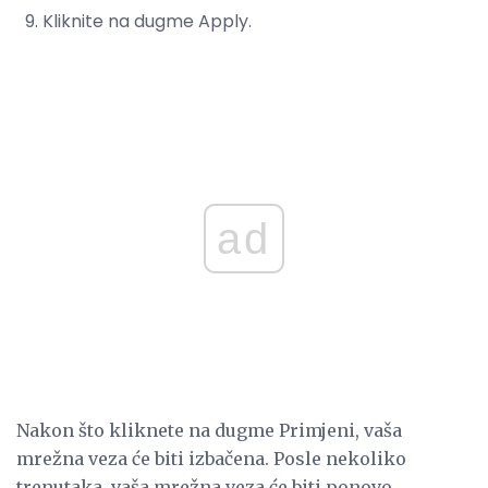
Kliknite na dugme Apply.
ad
Nakon što kliknete na dugme Primjeni, vaša
mrežna veza će biti izbačena. Posle nekoliko
trenutaka, vaša mrežna veza će biti ponovo