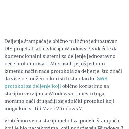
Deljenje štampača je obično prilično jednostavan
DIY projekat, ali u slučaju Windows 7, videćete da
konvencionalni sistemi za deljenje jednostavno
neće funkcionisati. Microsoft je još jednom
izmenio način rada protokola za deljenje, što znači
da više ne možemo koristiti standardni
SMB
protokol za deljenje koji
obično koristimo sa
starijim verzijama Windowsa. Umesto toga,
moramo naći drugačiji zajednički protokol koji
mogu koristiti i Mac i Windows 7.
Vratićemo se na stariji metod za podelu štampača
koji je bio na vekovima, koji podržavaju Windows 7