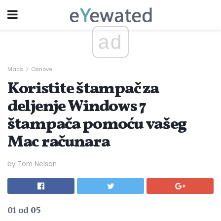
ad
Macs
Osnove
Koristite štampač za
deljenje Windows 7
štampača pomoću vašeg
Mac računara
by Tom Nelson
01 od 05