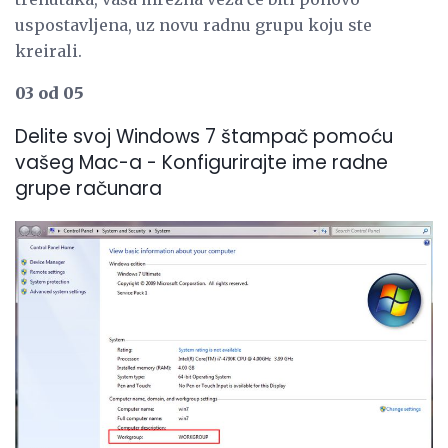
uspostavljena, uz novu radnu grupu koju ste
kreirali.
03 od 05
Delite svoj Windows 7 štampač pomoću
vašeg Mac-a - Konfigurirajte ime radne
grupe računara