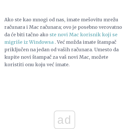
Ako ste kao mnogi od nas, imate mešovitu mrežu
računara i Mac računara; ovo je posebno verovatno
da će biti tačno ako
ste novi Mac korisnik koji se
migriše iz Windowsa
. Već možda imate štampač
priključen na jedan od vaših računara. Umesto da
kupite novi štampač za vaš novi Mac, možete
koristiti onu koju već imate.
ad