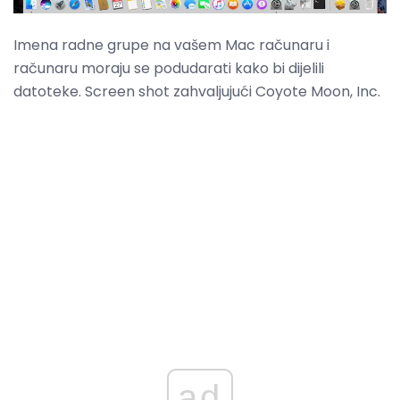
Imena radne grupe na vašem Mac računaru i
računaru moraju se podudarati kako bi dijelili
datoteke. Screen shot zahvaljujući Coyote Moon, Inc.
ad