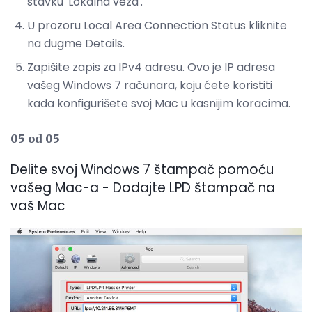
stavku 'Lokalna veza'.
U prozoru Local Area Connection Status kliknite
na dugme Details.
Zapišite zapis za IPv4 adresu. Ovo je IP adresa
vašeg Windows 7 računara, koju ćete koristiti
kada konfigurišete svoj Mac u kasnijim koracima.
05 od 05
Delite svoj Windows 7 štampač pomoću
vašeg Mac-a - Dodajte LPD štampač na
vaš Mac