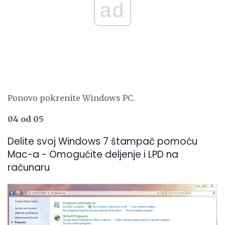
ad
Ponovo pokrenite Windows PC.
04 od 05
Delite svoj Windows 7 štampač pomoću
Mac-a - Omogućite deljenje i LPD na
računaru