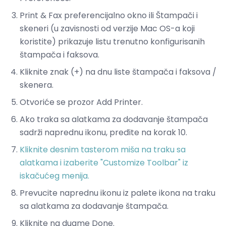
Print & Fax preferencijalno okno ili Štampači i
skeneri (u zavisnosti od verzije Mac OS-a koji
koristite) prikazuje listu trenutno konfigurisanih
štampača i faksova.
Kliknite znak (+) na dnu liste štampača i faksova /
skenera.
Otvoriće se prozor Add Printer.
Ako traka sa alatkama za dodavanje štampača
sadrži naprednu ikonu, pređite na korak 10.
Kliknite desnim tasterom miša na traku sa
alatkama i izaberite "Customize Toolbar" iz
iskačućeg menija.
Prevucite naprednu ikonu iz palete ikona na traku
sa alatkama za dodavanje štampača.
Kliknite na dugme Done.