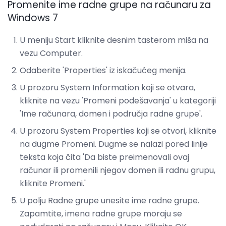
Promenite ime radne grupe na računaru za
Windows 7
U meniju Start kliknite desnim tasterom miša na
vezu Computer.
Odaberite 'Properties' iz iskačućeg menija.
U prozoru System Information koji se otvara,
kliknite na vezu 'Promeni podešavanja' u kategoriji
'Ime računara, domen i područja radne grupe'.
U prozoru System Properties koji se otvori, kliknite
na dugme Promeni. Dugme se nalazi pored linije
teksta koja čita 'Da biste preimenovali ovaj
računar ili promenili njegov domen ili radnu grupu,
kliknite Promeni.'
U polju Radne grupe unesite ime radne grupe.
Zapamtite, imena radne grupe moraju se