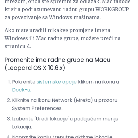
mrežom, onda ste spremni za odlazak. Mac takođe
kreira podrazumevanu radnu grupu WORKGROUP
za povezivanje sa Windows mašinama.
Ako niste uradili nikakve promjene imena
Windows ili Mac radne grupe, možete preći na
stranicu 4.
Promenite ime radne grupe na Macu
(Leopard OS X 10.6.x)
Pokrenite
sistemske opcije
klikom na ikonu u
Dock-u.
Kliknite na ikonu Network (Mreža) u prozoru
System Preferences.
Izaberite 'Uredi lokacije' u padajućem meniju
Lokacija.
Napravite kopiju trenutne aktivne lokacije.