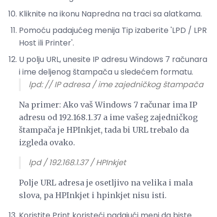
Kliknite na ikonu Napredna na traci sa alatkama.
Pomoću padajućeg menija Tip izaberite 'LPD / LPR
Host ili Printer'.
U polju URL, unesite IP adresu Windows 7 računara
i ime deljenog štampača u sledećem formatu.
lpd: // IP adresa / ime zajedničkog štampača
Na primer: Ako vaš Windows 7 računar ima IP
adresu od 192.168.1.37 a ime vašeg zajedničkog
štampača je HPInkjet, tada bi URL trebalo da
izgleda ovako.
lpd / 192.168.1.37 / HPInkjet
Polje URL adresa je osetljivo na velika i mala
slova, pa HPInkjet i hpinkjet nisu isti.
Koristite Print koristeći padajući meni da biste