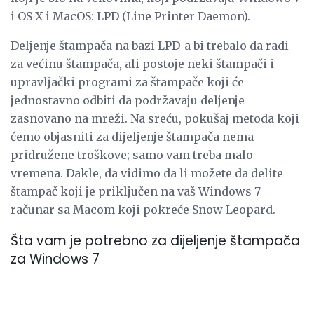
i OS X i MacOS: LPD (Line Printer Daemon).
Deljenje štampača na bazi LPD-a bi trebalo da radi
za većinu štampača, ali postoje neki štampači i
upravljački programi za štampače koji će
jednostavno odbiti da podržavaju deljenje
zasnovano na mreži. Na sreću, pokušaj metoda koji
ćemo objasniti za dijeljenje štampača nema
pridružene troškove; samo vam treba malo
vremena. Dakle, da vidimo da li možete da delite
štampač koji je priključen na vaš Windows 7
računar sa Macom koji pokreće Snow Leopard.
Šta vam je potrebno za dijeljenje štampača
za Windows 7