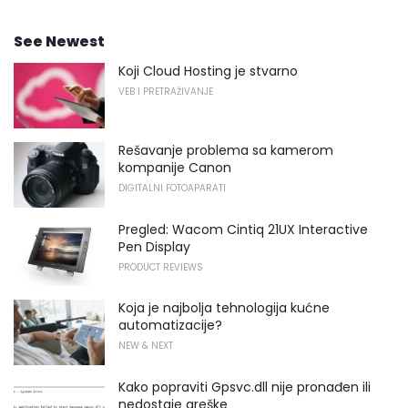
See Newest
Koji Cloud Hosting je stvarno
VEB I PRETRAŽIVANJE
Rešavanje problema sa kamerom
kompanije Canon
DIGITALNI FOTOAPARATI
Pregled: Wacom Cintiq 21UX Interactive
Pen Display
PRODUCT REVIEWS
Koja je najbolja tehnologija kućne
automatizacije?
NEW & NEXT
Kako popraviti Gpsvc.dll nije pronađen ili
nedostaje greške