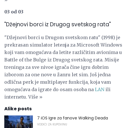
03 od 03
"Džejnovi borci iz Drugog svetskog rata"
"Džejnovi borci u Drugom svetskom ratu" (1998) je
prekrasan simulator letenja za Microsoft Windows
koji vam omogućava da letite različitim avionima u
Battle of the Bulge iz Drugog svetskog rata. Misije
treninga za sve nivoe igrača čine igru ​​dobrim
izborom za one nove u žanru let sim. Još jedna
odlična perk je multiplayer funkcija, koja vam
omogućava da igrate do osam osoba na
LAN
ili
internetu. Više »
Alike posts
7 iOS Igre za fanove Walking Deada
VODIČI ZA KUPOVINU