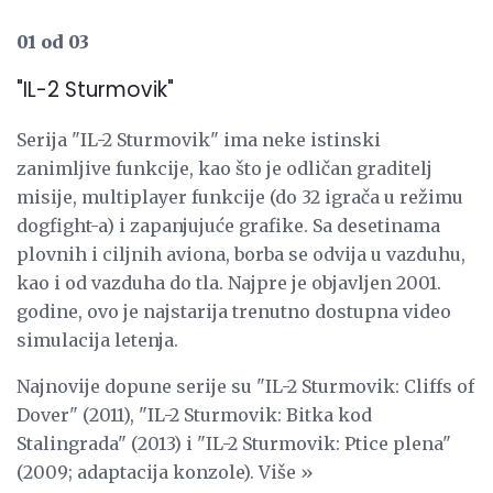
01 od 03
"IL-2 Sturmovik"
Serija "IL-2 Sturmovik" ima neke istinski
zanimljive funkcije, kao što je odličan graditelj
misije, multiplayer funkcije (do 32 igrača u režimu
dogfight-a) i zapanjujuće grafike. Sa desetinama
plovnih i ciljnih aviona, borba se odvija u vazduhu,
kao i od vazduha do tla. Najpre je objavljen 2001.
godine, ovo je najstarija trenutno dostupna video
simulacija letenja.
Najnovije dopune serije su "IL-2 Sturmovik: Cliffs of
Dover" (2011), "IL-2 Sturmovik: Bitka kod
Stalingrada" (2013) i "IL-2 Sturmovik: Ptice plena"
(2009; adaptacija konzole). Više »