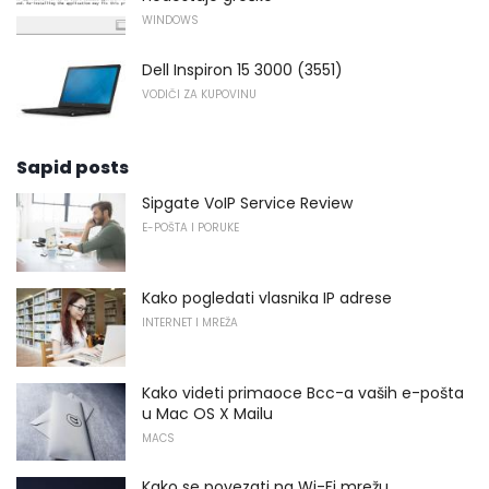
WINDOWS
Dell Inspiron 15 3000 (3551)
VODIČI ZA KUPOVINU
Sapid posts
Sipgate VoIP Service Review
E-POŠTA I PORUKE
Kako pogledati vlasnika IP adrese
INTERNET I MREŽA
Kako videti primaoce Bcc-a vaših e-pošta
u Mac OS X Mailu
MACS
Kako se povezati na Wi-Fi mrežu