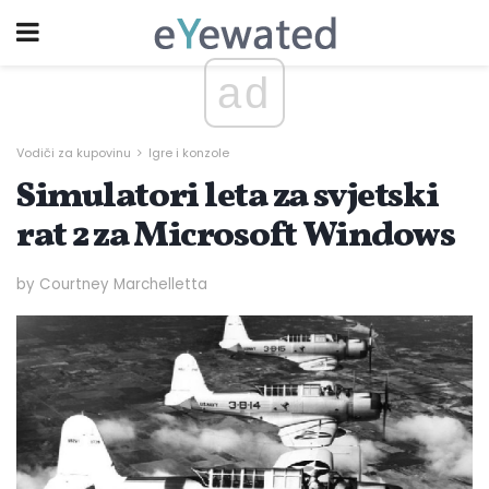
ad
Vodiči za kupovinu
Igre i konzole
Simulatori leta za svjetski
rat 2 za Microsoft Windows
by Courtney Marchelletta