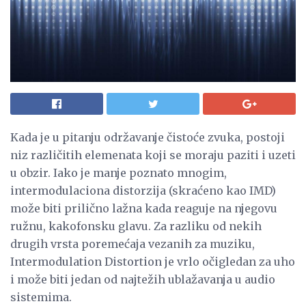
Kada je u pitanju održavanje čistoće zvuka, postoji
niz različitih elemenata koji se moraju paziti i uzeti
u obzir. Iako je manje poznato mnogim,
intermodulaciona distorzija (skraćeno kao IMD)
može biti prilično lažna kada reaguje na njegovu
ružnu, kakofonsku glavu. Za razliku od nekih
drugih vrsta poremećaja vezanih za muziku,
Intermodulation Distortion je vrlo očigledan za uho
i može biti jedan od najtežih ublažavanja u audio
sistemima.