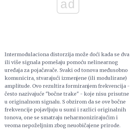
ad
Intermodulaciona distorzija može doći kada se dva
ili više signala pomešaju pomoću nelinearnog
uređaja za pojačavače. Svaki od tonova međusobno
komunicira, stvarajući izmenjene (ili modulirane)
amplitude. Ovo rezultira formiranjem frekvencija -
često nazivajuće "bočne trake" - koje nisu prisutne
u originalnom signalu. S obzirom da se ove bočne
frekvencije pojavljuju u sumi i razlici originalnih
tonova, one se smatraju neharmonizirajućim i
veoma nepoželjnim zbog neuobičajene prirode.