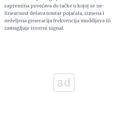
zapremina povećava do tačke u kojoj se ne-
linearnost dešava unutar pojačala, izmena i
neželjena generacija frekvencija muddijeva ili
zamagljuje izvorni signal.
ad