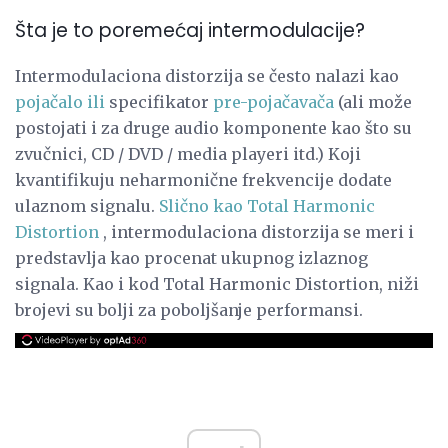
Šta je to poremećaj intermodulacije?
Intermodulaciona distorzija se često nalazi kao
pojačalo ili
specifikator
pre-pojačavača
(ali može
postojati i za druge audio komponente kao što su
zvučnici, CD / DVD / media playeri itd.) Koji
kvantifikuju neharmonične frekvencije dodate
ulaznom signalu.
Slično kao Total Harmonic
Distortion
, intermodulaciona distorzija se meri i
predstavlja kao procenat ukupnog izlaznog
signala. Kao i kod Total Harmonic Distortion, niži
brojevi su bolji za poboljšanje performansi.