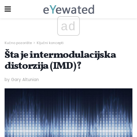
ad
Kućno pozorište
Ključni koncepti
Šta je intermodulacijska
distorzija (IMD)?
by Gary Altunian