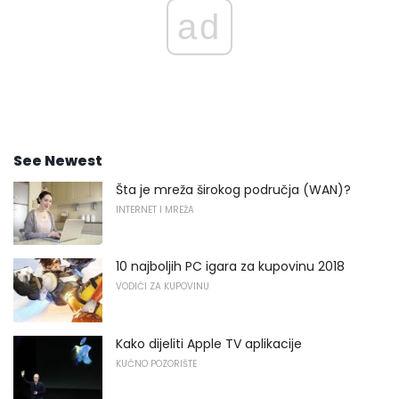
ad
See Newest
Šta je mreža širokog područja (WAN)?
INTERNET I MREŽA
10 najboljih PC igara za kupovinu 2018
VODIČI ZA KUPOVINU
Kako dijeliti Apple TV aplikacije
KUĆNO POZORIŠTE