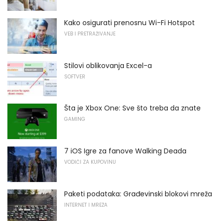
Kako osigurati prenosnu Wi-Fi Hotspot
VEB I PRETRAŽIVANJE
Stilovi oblikovanja Excel-a
SOFTVER
Šta je Xbox One: Sve što treba da znate
GAMING
7 iOS Igre za fanove Walking Deada
VODIČI ZA KUPOVINU
Paketi podataka: Građevinski blokovi mreža
INTERNET I MREŽA