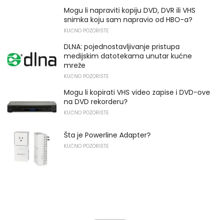
Mogu li napraviti kopiju DVD, DVR ili VHS
snimka koju sam napravio od HBO-a?
KUĆNO POZORIŠTE
DLNA: pojednostavljivanje pristupa
medijskim datotekama unutar kućne
mreže
KUĆNO POZORIŠTE
Mogu li kopirati VHS video zapise i DVD-ove
na DVD rekorderu?
KUĆNO POZORIŠTE
Šta je Powerline Adapter?
KUĆNO POZORIŠTE