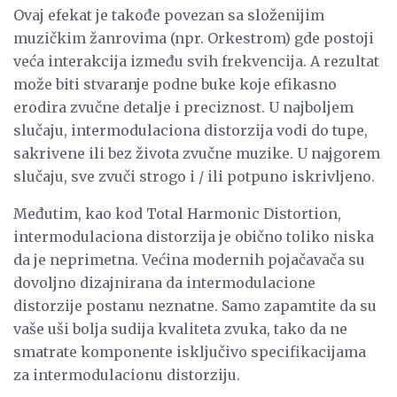
Ovaj efekat je takođe povezan sa složenijim
muzičkim žanrovima (npr. Orkestrom) gde postoji
veća interakcija između svih frekvencija. A rezultat
može biti stvaranje podne buke koje efikasno
erodira zvučne detalje i preciznost. U najboljem
slučaju, intermodulaciona distorzija vodi do tupe,
sakrivene ili bez života zvučne muzike. U najgorem
slučaju, sve zvuči strogo i / ili potpuno iskrivljeno.
Međutim, kao kod Total Harmonic Distortion,
intermodulaciona distorzija je obično toliko niska
da je neprimetna. Većina modernih pojačavača su
dovoljno dizajnirana da intermodulacione
distorzije postanu neznatne. Samo zapamtite da su
vaše uši bolja sudija kvaliteta zvuka, tako da ne
smatrate komponente isključivo specifikacijama
za intermodulacionu distorziju.