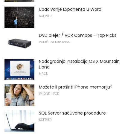
Ubacivanje Exponenta u Word
SOFTVER
DVD plejer / VCR Combos - Top Picks
VODIČI ZA KUPOVINU
Nadogradnja Instalacija OS X Mountain
Liona
MACS
Možete li proširiti iPhone memoriju?
IPHONE I IPOD
SQL Server sačuvane procedure
SOFTVER