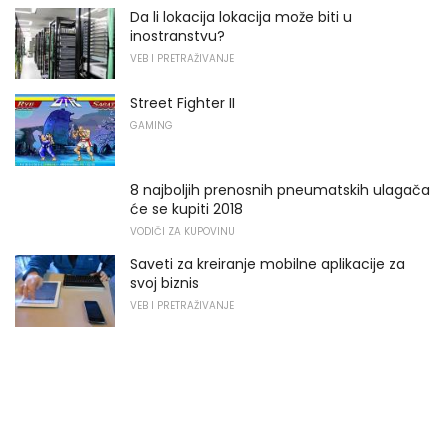
Da li lokacija lokacija može biti u
inostranstvu?
VEB I PRETRAŽIVANJE
Street Fighter II
GAMING
8 najboljih prenosnih pneumatskih ulagača
će se kupiti 2018
VODIČI ZA KUPOVINU
Saveti za kreiranje mobilne aplikacije za
svoj biznis
VEB I PRETRAŽIVANJE