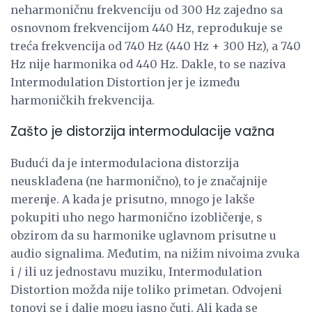
neharmoničnu frekvenciju od 300 Hz zajedno sa
osnovnom frekvencijom 440 Hz, reprodukuje se
treća frekvencija od 740 Hz (440 Hz + 300 Hz), a 740
Hz nije harmonika od 440 Hz. Dakle, to se naziva
Intermodulation Distortion jer je između
harmoničkih frekvencija.
Zašto je distorzija intermodulacije važna
Budući da je intermodulaciona distorzija
neusklađena (ne harmonično), to je značajnije
merenje. A kada je prisutno, mnogo je lakše
pokupiti uho nego harmonično izobličenje, s
obzirom da su harmonike uglavnom prisutne u
audio signalima. Međutim, na nižim nivoima zvuka
i / ili uz jednostavu muziku, Intermodulation
Distortion možda nije toliko primetan. Odvojeni
tonovi se i dalje mogu jasno čuti. Ali kada se