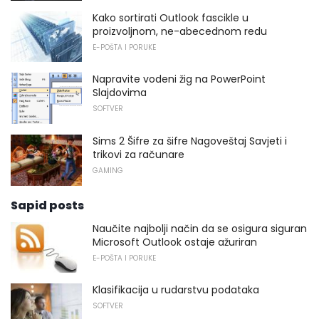
Kako sortirati Outlook fascikle u
proizvoljnom, ne-abecednom redu
E-POŠTA I PORUKE
Napravite vodeni žig na PowerPoint
Slajdovima
SOFTVER
Sims 2 Šifre za šifre Nagoveštaj Savjeti i
trikovi za računare
GAMING
Sapid posts
Naučite najbolji način da se osigura siguran
Microsoft Outlook ostaje ažuriran
E-POŠTA I PORUKE
Klasifikacija u rudarstvu podataka
SOFTVER