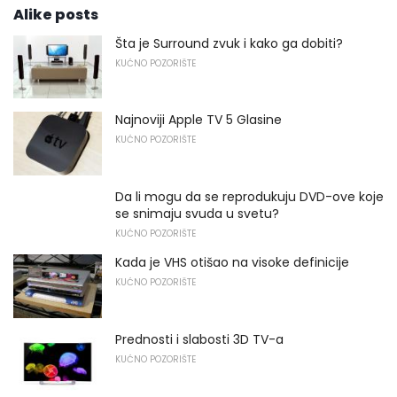
Alike posts
Šta je Surround zvuk i kako ga dobiti?
KUĆNO POZORIŠTE
Najnoviji Apple TV 5 Glasine
KUĆNO POZORIŠTE
Da li mogu da se reprodukuju DVD-ove koje
se snimaju svuda u svetu?
KUĆNO POZORIŠTE
Kada je VHS otišao na visoke definicije
KUĆNO POZORIŠTE
Prednosti i slabosti 3D TV-a
KUĆNO POZORIŠTE