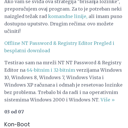
Ako vam se sviđa ova strategija "brisanja lozinke",
preporučujem ovaj program. Za to je potreban neki
naizgled težak rad
komandne linije,
ali imam puno
dostupno uputstvo. Drugim rečima: ovo možete
učiniti!
Offline NT Password & Registry Editor Pregled i
besplatni download
Testirao sam na mreži NT NT Password & Registry
Editor na
64-bitnim i 32-bitnim
verzijama Windows
10, Windows 8, Windows 7, Windows Vista i
Windows XP računara i odmah je resetovao lozinke
bez problema. Trebalo bi da radi i na operativnim
sistemima Windows 2000 i Windows NT.
Više »
03 od 07
Kon-Boot