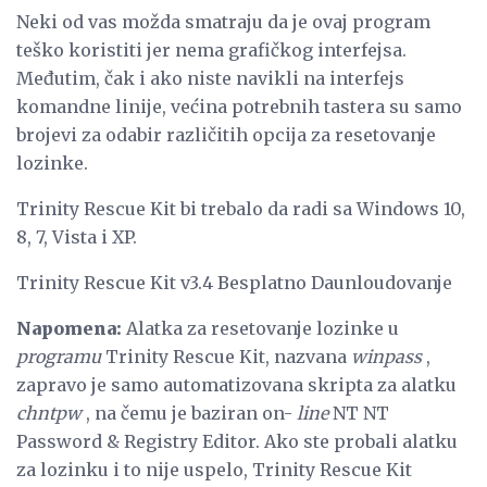
Neki od vas možda smatraju da je ovaj program
teško koristiti jer nema grafičkog interfejsa.
Međutim, čak i ako niste navikli na interfejs
komandne linije, većina potrebnih tastera su samo
brojevi za odabir različitih opcija za resetovanje
lozinke.
Trinity Rescue Kit bi trebalo da radi sa Windows 10,
8, 7, Vista i XP.
Trinity Rescue Kit v3.4 Besplatno Daunloudovanje
Napomena:
Alatka za resetovanje lozinke u
programu
Trinity Rescue Kit, nazvana
winpass
,
zapravo je samo automatizovana skripta za alatku
chntpw
, na čemu je baziran on-
line
NT NT
Password & Registry Editor. Ako ste probali alatku
za lozinku i to nije uspelo, Trinity Rescue Kit