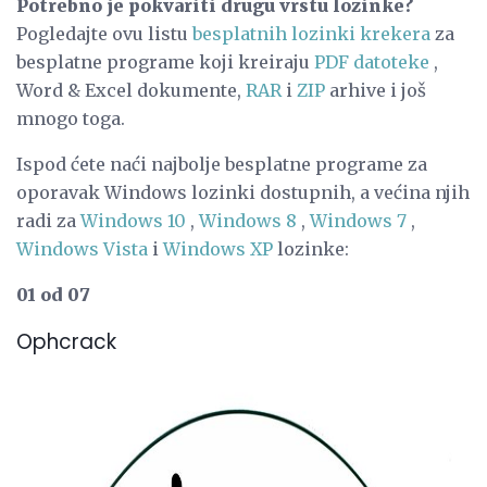
Potrebno je pokvariti drugu vrstu lozinke?
Pogledajte ovu listu
besplatnih lozinki krekera
za
besplatne programe koji kreiraju
PDF datoteke
,
Word & Excel dokumente,
RAR
i
ZIP
arhive i još
mnogo toga.
Ispod ćete naći najbolje besplatne programe za
oporavak Windows lozinki dostupnih, a većina njih
radi za
Windows 10
,
Windows 8
,
Windows 7
,
Windows Vista
i
Windows XP
lozinke:
01 od 07
Ophcrack