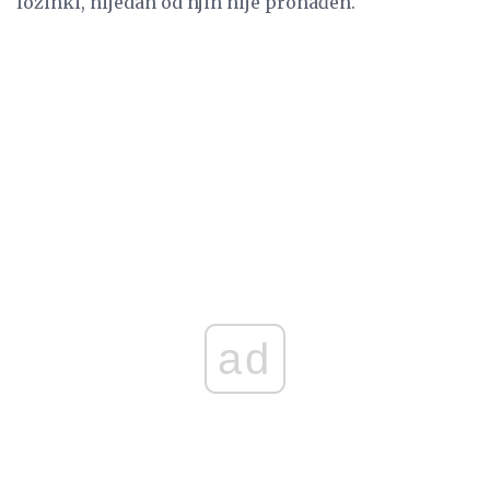
lozinki, nijedan od njih nije pronađen.
ad