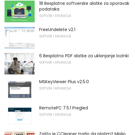
18 Besplatne softverske alatke za oporavak
podataka
SOFTVER I APLIKACIJE
FreeUndelete v2.1
SOFTVER I APLIKACIJE
6 Besplatno PDF alatke za uklanjanje lozinki
SOFTVER I APLIKACIJE
MSKeyViewer Plus v2.5.0
SOFTVER I APLIKACIJE
RemotePC 7.5.1 Pregled
SOFTVER I APLIKACIJE
Zašto je CCleaner tražio da platim? Mislio