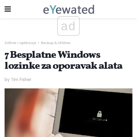
ad
Softver i aplikacije
Backup & Utilities
7 Besplatne Windows
lozinke za oporavak alata
by Tim Fisher