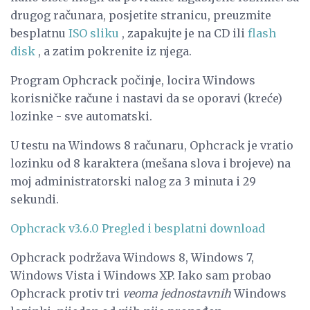
drugog računara, posjetite stranicu, preuzmite
besplatnu
ISO sliku
, zapakujte je na CD ili
flash
disk
, a zatim pokrenite iz njega.
Program Ophcrack počinje, locira Windows
korisničke račune i nastavi da se oporavi (kreće)
lozinke - sve automatski.
U testu na Windows 8 računaru, Ophcrack je vratio
lozinku od 8 karaktera (mešana slova i brojeve) na
moj administratorski nalog za 3 minuta i 29
sekundi.
Ophcrack v3.6.0 Pregled i besplatni download
Ophcrack podržava Windows 8, Windows 7,
Windows Vista i Windows XP. Iako sam probao
Ophcrack protiv tri
veoma jednostavnih
Windows