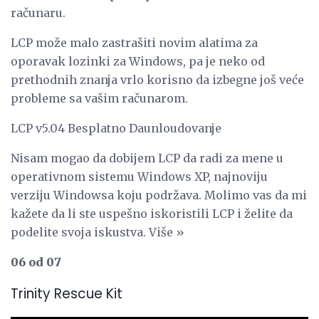
računaru.
LCP može malo zastrašiti novim alatima za
oporavak lozinki za Windows, pa je neko od
prethodnih znanja vrlo korisno da izbegne još veće
probleme sa vašim računarom.
LCP v5.04 Besplatno Daunloudovanje
Nisam mogao da dobijem LCP da radi za mene u
operativnom sistemu Windows XP, najnoviju
verziju Windowsa koju podržava. Molimo vas da mi
kažete da li ste uspešno iskoristili LCP i želite da
podelite svoja iskustva. Više »
06 od 07
Trinity Rescue Kit