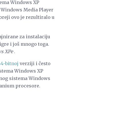
istema Windows XP
su Windows Media Player
reji ovo je rezultiralo u
jnirane za instalaciju
igre i još mnogo toga.
s XPe
.
64-bitnoj
verziji i često
sistema Windows XP
tivnog sistema Windows
tanium procesore.