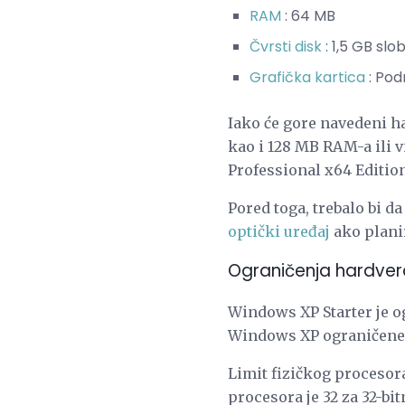
RAM
: 64 MB
Čvrsti disk
: 1,5 GB sl
Grafička kartica
: Pod
Iako će gore navedeni h
kao i 128 MB RAM-a ili 
Professional x64 Editio
Pored toga, trebalo bi d
optički uređaj
ako plani
Ograničenja hardver
Windows XP Starter je o
Windows XP ograničene s
Limit fizičkog procesor
procesora je 32 za 32-bi