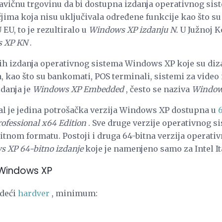
avičnu trgovinu da bi dostupna izdanja operativnog s
ima koja nisu uključivala određene funkcije kao što 
U, to je rezultiralo u
Windows XP izdanju N.
U Južnoj Ko
 XP KN
.
ih izdanja operativnog sistema Windows XP koje su diza
kao što su bankomati, POS terminali, sistemi za video 
zdanja je
Windows XP Embedded
, često se naziva
Window
l je jedina potrošačka verzija Windows XP dostupna u
fessional x64 Edition
. Sve druge verzije operativnog 
itnom formatu. Postoji i druga 64-bitna verzija opera
 XP 64-bitno izdanje
koje je namenjeno samo za Intel I
 Windows XP
edeći
hardver
, minimum: