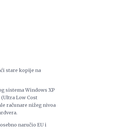
i stare kopije na
vnog sistema Windows XP
 (Ultra Low Cost
le računare nižeg nivoa
ardvera.
 posebno naručio EU i