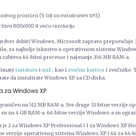
obodnog prostora (5 GB sa instaliranim SP3)
ržava 800x600 ili veću rezoluciju
ardver dobiti Windows, Microsoft zapravo preporučuje 3
više, za najbolje iskustvo u operativnom sistemu Wind
n zahteva 64-bitni procesor i najmanje 256 MB RAM-a.
a imate
tastaturu
i
miš
, kao i
zvučnu karticu
i zvučnike. 
rate da instalirate Windows XP sa CD diska.
a za Windows XP
graničen na 512 MB RAM-a. Sve druge 32-bitne verzije o
u na 4 GB RAM-a. 64-bitne verzije Windows-a su ogran
a je 2 za Windows XP Professional i 1 za Windows XP Ho
tne verzije operativnog sistema Windows XP i 64 za 64-bi