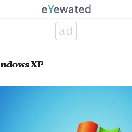
ad
indows XP