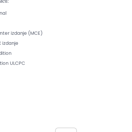
aču:
nal
ter izdanje (MCE)
 izdanje
ition
tion ULCPC