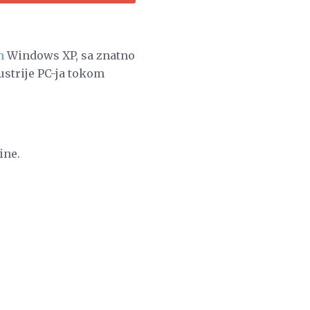
m
Windows XP, sa znatno
strije PC-ja tokom
ine.