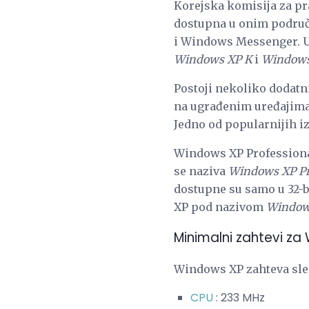
Korejska komisija za pr
dostupna u onim područj
i Windows Messenger. U E
Windows XP K
i
Windows
Postoji nekoliko dodatn
na ugrađenim uređajima, 
Jedno od popularnijih i
Windows XP Professiona
se naziva
Windows XP Pro
dostupne su samo u 32-b
XP pod nazivom
Windows
Minimalni zahtevi za
Windows XP zahteva sl
CPU
: 233 MHz