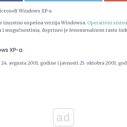
 Microsoft Windows XP-u
e izuzetno uspešna verzija Windowsa.
Operativni siste
m i mogućnostima, doprineo je fenomenalnom rastu indu
ows XP-a
24. avgusta 2001. godine i javnosti 25. oktobra 2001. god
ad