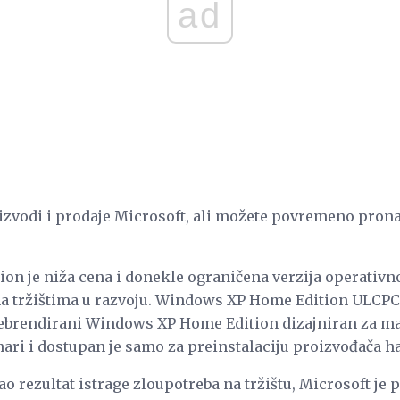
ad
zvodi i prodaje Microsoft, ali možete povremeno pronać
ion je niža cena i donekle ograničena verzija operati
na tržištima u razvoju. Windows XP Home Edition ULCPC
rebrendirani Windows XP Home Edition dizajniran za ma
nari i dostupan je samo za preinstalaciju proizvođača h
kao rezultat istrage zloupotreba na tržištu, Microsoft je