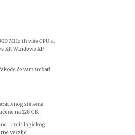
00 MHz ili više CPU-a,
ows XP. Windows XP
Takođe će vam trebati
perativnog sistema
ičene na 128 GB.
me. Limit logičkog
tne verzije.