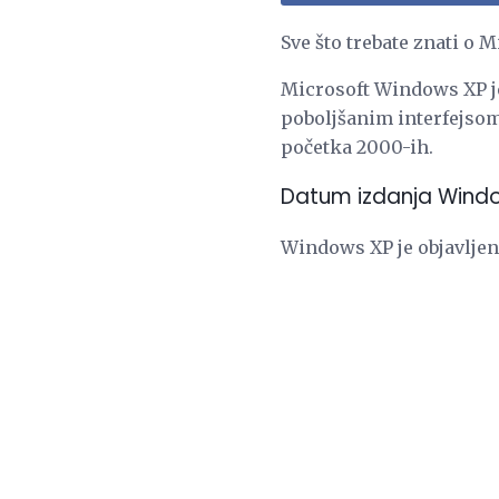
Sve što trebate znati o
Microsoft Windows XP j
poboljšanim interfejso
početka 2000-ih.
Datum izdanja Wind
Windows XP je objavljen 