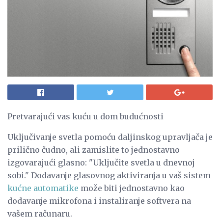
Pretvarajući vas kuću u dom budućnosti
Uključivanje svetla pomoću daljinskog upravljača je
prilično čudno, ali zamislite to jednostavno
izgovarajući glasno: "Uključite svetla u dnevnoj
sobi." Dodavanje glasovnog aktiviranja u vaš sistem
kućne automatike
može biti jednostavno kao
dodavanje mikrofona i instaliranje softvera na
vašem računaru.