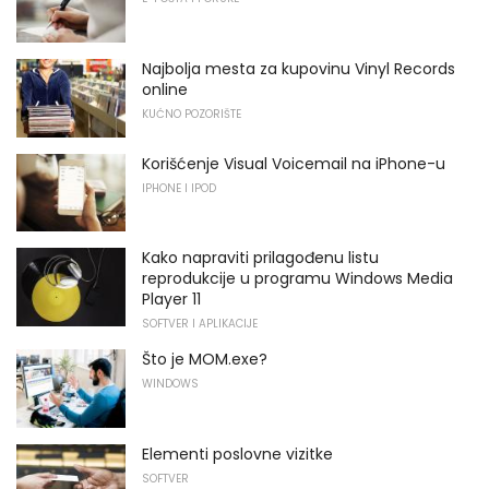
Najbolja mesta za kupovinu Vinyl Records
online
KUĆNO POZORIŠTE
Korišćenje Visual Voicemail na iPhone-u
IPHONE I IPOD
Kako napraviti prilagođenu listu
reprodukcije u programu Windows Media
Player 11
SOFTVER I APLIKACIJE
Što je MOM.exe?
WINDOWS
Elementi poslovne vizitke
SOFTVER