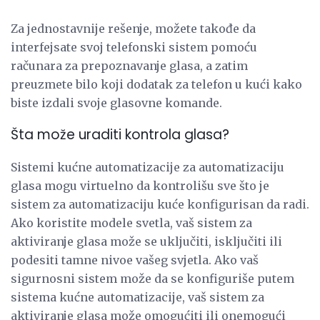
Za jednostavnije rešenje, možete takođe da
interfejsate svoj telefonski sistem pomoću
računara za prepoznavanje glasa, a zatim
preuzmete bilo koji dodatak za telefon u kući kako
biste izdali svoje glasovne komande.
Šta može uraditi kontrola glasa?
Sistemi kućne automatizacije za automatizaciju
glasa mogu virtuelno da kontrolišu sve što je
sistem za automatizaciju kuće konfigurisan da radi.
Ako koristite modele svetla, vaš sistem za
aktiviranje glasa može se uključiti, isključiti ili
podesiti tamne nivoe vašeg svjetla. Ako vaš
sigurnosni sistem može da se konfiguriše putem
sistema kućne automatizacije, vaš sistem za
aktiviranje glasa može omogućiti ili onemogući