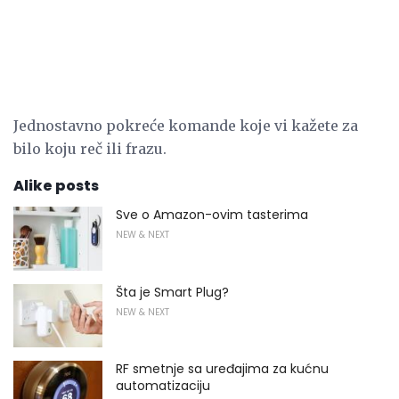
Jednostavno pokreće komande koje vi kažete za
bilo koju reč ili frazu.
Alike posts
Sve o Amazon-ovim tasterima
NEW & NEXT
Šta je Smart Plug?
NEW & NEXT
RF smetnje sa uređajima za kućnu
automatizaciju