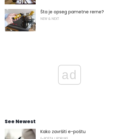
Šta je opseg pametne rerne?
NEW & NEXT
ad
See Newest
Kako završiti e-poštu
E-POŠTA I PORUKE