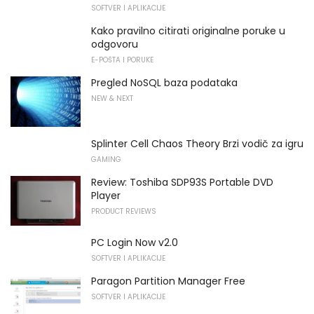
SOFTVER I APLIKACIJE
Kako pravilno citirati originalne poruke u
odgovoru
E-POŠTA I PORUKE
Pregled NoSQL baza podataka
NEW & NEXT
Splinter Cell Chaos Theory Brzi vodič za igru
GAMING
Review: Toshiba SDP93S Portable DVD
Player
PRODUCT REVIEWS
PC Login Now v2.0
SOFTVER I APLIKACIJE
Paragon Partition Manager Free
SOFTVER I APLIKACIJE