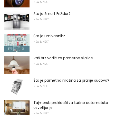
NEW & NEXT
Šta je Smart Frižider?
NEW & NEXT
Šta je umivaonik?
NEW & NEXT
Vaš brz vodič za pametne sijalice
NEW & NEXT
Šta je pametna mašina za pranje sudova?
NEW & NEXT
Tajmerski prekidači za kućno automatsko
osvetljenje
NEW & NEXT