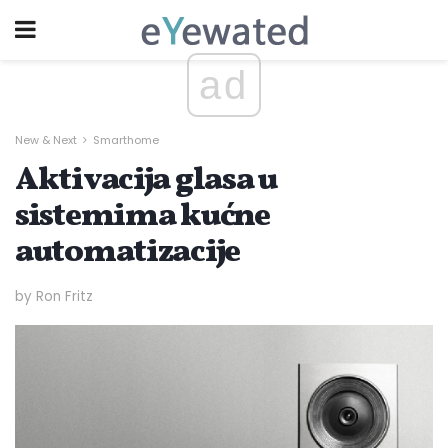
ad
New & Next
Smarthome
Aktivacija glasa u
sistemima kućne
automatizacije
by Ron Fritz