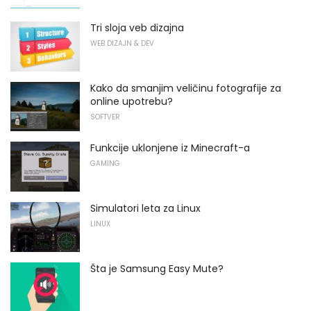
Tri sloja veb dizajna
WEB DIZAJN & DEV
Kako da smanjim veličinu fotografije za
online upotrebu?
SOFTVER
Funkcije uklonjene iz Minecraft-a
GAMING
Simulatori leta za Linux
LINUX
Šta je Samsung Easy Mute?