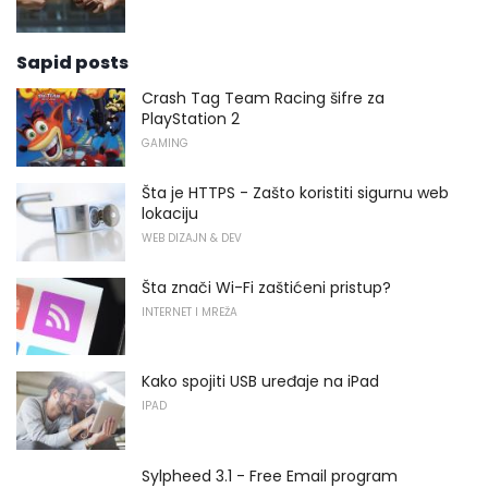
Sapid posts
Crash Tag Team Racing šifre za
PlayStation 2
GAMING
Šta je HTTPS - Zašto koristiti sigurnu web
lokaciju
WEB DIZAJN & DEV
Šta znači Wi-Fi zaštićeni pristup?
INTERNET I MREŽA
Kako spojiti USB uređaje na iPad
IPAD
Sylpheed 3.1 - Free Email program