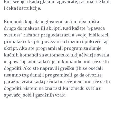
korišćenje i kada glasno izgovarate, računar se budi
i čeka instrukcije.
Komande koje daju glasovni sistem nisu ništa
drugo do makroa ili skripti. Kad kažete "Spavaća
svetlost" računar pregleda frazu u svojoj biblioteci,
pronalazi skriptu povezan sa frazom i pokreće taj
skript. Ako ste programirali program za slanje
kućnih komandi za automatsko uključivanje svetla
u spavaćoj sobi kada čuje tu komandu onda će se to
dogoditi. Ako ste napravili grešku (ili se osećali
neumno tog dana) i programirali ga da otvorite
garažna vrata kada je čula tu rečenicu, onda će se to
dogoditi. Sistem ne zna razliku između svetla u
spavaćoj sobi i garažnih vrata.