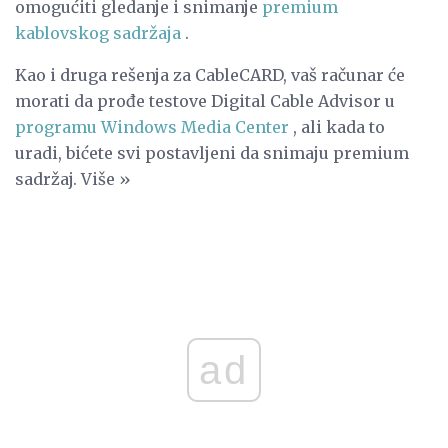
omogućiti gledanje i snimanje
premium
kablovskog sadržaja
.
Kao i druga rešenja za CableCARD, vaš računar će
morati da prođe testove Digital Cable Advisor u
programu Windows Media Center
, ali kada to
uradi, bićete svi postavljeni da snimaju premium
sadržaj. Više »
ad