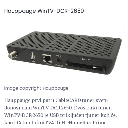
Hauppauge WinTV-DCR-2650
image copyright Hauppauge
Hauppauge prvi put u CableCARD tuner svetu
donosi nam WinTV-DCR-2650. Dvostruki tuner,
WinTV-DCR-2650 je USB priključen tjuner koji će,
kao i Ceton InfiniTV4 ili HDHomeRun Prime,