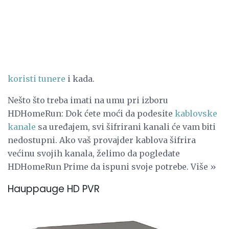
koristi tunere
i kada.
Nešto što treba imati na umu pri izboru
HDHomeRun: Dok ćete moći da podesite
kablovske
kanale
sa uređajem, svi šifrirani kanali će vam biti
nedostupni. Ako vaš provajder kablova šifrira
većinu svojih kanala, želimo da pogledate
HDHomeRun Prime da ispuni svoje potrebe. Više »
Hauppauge HD PVR