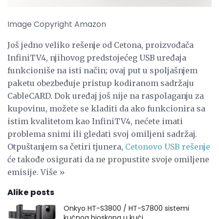
Image Copyright Amazon
Još jedno veliko rešenje od Cetona, proizvođača
InfiniTV4, njihovog predstojećeg USB uređaja
funkcioniše na isti način; ovaj put u spoljašnjem
paketu obezbeđuje pristup kodiranom sadržaju
CableCARD. Dok uređaj još nije na raspolaganju za
kupovinu, možete se kladiti da ako funkcionira sa
istim kvalitetom kao InfiniTV4, nećete imati
problema snimi ili gledati svoj omiljeni sadržaj.
Otpuštanjem sa četiri tjunera,
Cetonovo USB rešenje
će takođe osigurati da ne propustite svoje omiljene
emisije. Više »
Alike posts
Onkyo HT-S3800 / HT-S7800 sistemi
kućnog bioskopa u kući