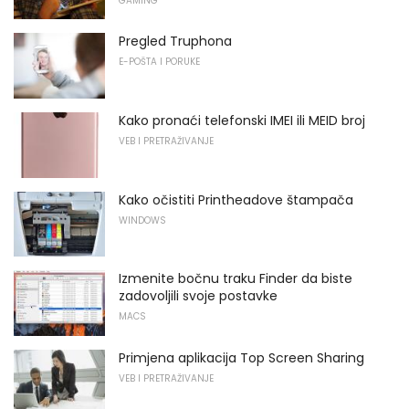
GAMING
Pregled Truphona
E-POŠTA I PORUKE
Kako pronaći telefonski IMEI ili MEID broj
VEB I PRETRAŽIVANJE
Kako očistiti Printheadove štampača
WINDOWS
Izmenite bočnu traku Finder da biste
zadovoljili svoje postavke
MACS
Primjena aplikacija Top Screen Sharing
VEB I PRETRAŽIVANJE