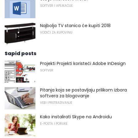
SOFTVER I APLIKACIJE
Najbolja TV stanica će kupiti 2018
VODIČI ZA KUPOVINU
Sapid posts
Projekti Projekti koristeći Adobe InDesign
SOFTVER
Pitanja koja se postavljaju prilikom izbora
softvera za blogovanje
VEB I PRETRAŽIVANJE
Kako instalirati Skype na Androidu
E-POŠTA I PORUKE