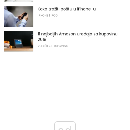
Kako tražiti poštu u iPhone-u
IPHONE I IPOD
11 najboljih Amazon uređaja za kupovinu
2018
VODIČI ZA KUPOVINU