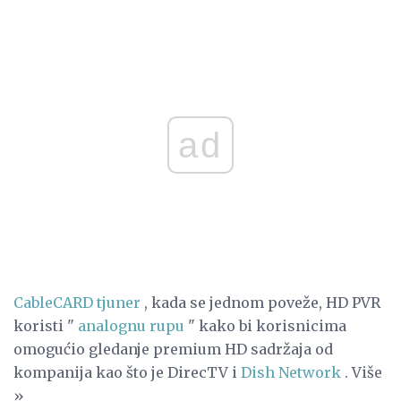
ad
CableCARD tjuner
, kada se jednom poveže, HD PVR
koristi "
analognu rupu
" kako bi korisnicima
omogućio gledanje premium HD sadržaja od
kompanija kao što je DirecTV i
Dish Network
. Više
»