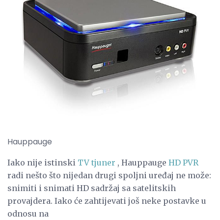
Hauppauge
Iako nije istinski
TV tjuner
, Hauppauge
HD PVR
radi nešto što nijedan drugi spoljni uređaj ne može:
snimiti i snimati HD sadržaj sa satelitskih
provajdera. Iako će zahtijevati još neke postavke u
odnosu na