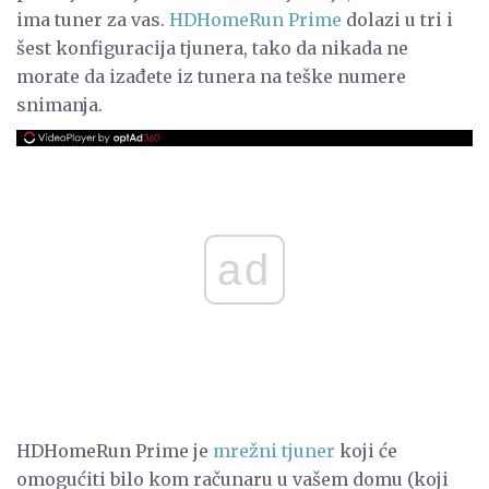
ima tuner za vas.
HDHomeRun Prime
dolazi u tri i
šest konfiguracija tjunera, tako da nikada ne
morate da izađete iz tunera na teške numere
snimanja.
ad
HDHomeRun Prime je
mrežni tjuner
koji će
omogućiti bilo kom računaru u vašem domu (koji