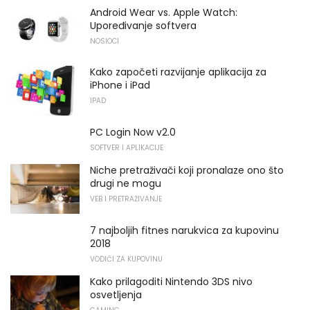
Android Wear vs. Apple Watch:
Upoređivanje softvera
NOSIOCI
Kako započeti razvijanje aplikacija za
iPhone i iPad
IPAD
PC Login Now v2.0
SOFTVER I APLIKACIJE
Niche pretraživači koji pronalaze ono što
drugi ne mogu
VEB I PRETRAŽIVANJE
7 najboljih fitnes narukvica za kupovinu
2018
VODIČI ZA KUPOVINU
Kako prilagoditi Nintendo 3DS nivo
osvetljenja