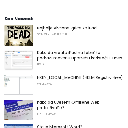
See Newest
Najbolje Akcione igrice za iPad
SOFTVER I APLIKACIJE
Kako da vratite iPad na fabričku
podrazumevanu upotrebu koristeći iTunes
IPAD
HKEY_LOCAL_MACHINE (HKLM Registry Hive)
WINDOWS
Kako da uvezem Omiljene Web
pretraživače?
PRETRAŽIVAČI
Šta je Microsoft Word?