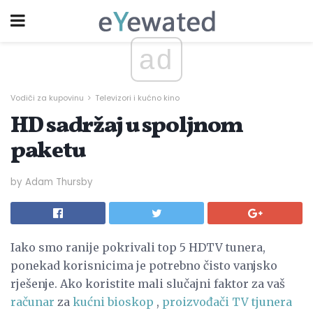
ad
Vodiči za kupovinu
Televizori i kućno kino
HD sadržaj u spoljnom
paketu
by Adam Thursby
Iako smo ranije pokrivali top 5 HDTV tunera,
ponekad korisnicima je potrebno čisto vanjsko
rješenje. Ako koristite mali slučajni faktor za vaš
računar
za
kućni bioskop
,
proizvođači TV tjunera