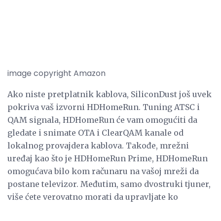
image copyright Amazon
Ako niste pretplatnik kablova, SiliconDust još uvek
pokriva vaš izvorni HDHomeRun. Tuning ATSC i
QAM signala, HDHomeRun će vam omogućiti da
gledate i snimate OTA i ClearQAM kanale od
lokalnog provajdera kablova. Takođe, mrežni
uređaj kao što je HDHomeRun Prime, HDHomeRun
omogućava bilo kom računaru na vašoj mreži da
postane televizor. Međutim, samo dvostruki tjuner,
više ćete verovatno morati da upravljate ko