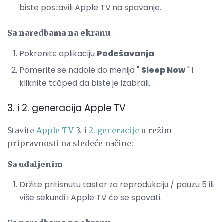
biste postavili Apple TV na spavanje.
Sa naredbama na ekranu
Pokrenite aplikaciju
Podešavanja
Pomerite se nadole do menija "
Sleep Now
" i
kliknite tačped da biste je izabrali.
3. i 2. generacija Apple TV
Stavite
Apple TV
3. i
2. generacije
u režim
pripravnosti na sledeće načine:
Sa udaljenim
Držite pritisnutu taster za reprodukciju / pauzu 5 ili
više sekundi i Apple TV će se spavati.