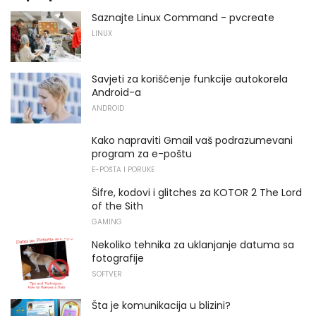
Saznajte Linux Command - pvcreate
LINUX
Savjeti za korišćenje funkcije autokorela
Android-a
ANDROID
Kako napraviti Gmail vaš podrazumevani
program za e-poštu
E-POŠTA I PORUKE
Šifre, kodovi i glitches za KOTOR 2 The Lord
of the Sith
GAMING
Nekoliko tehnika za uklanjanje datuma sa
fotografije
SOFTVER
Šta je komunikacija u blizini?