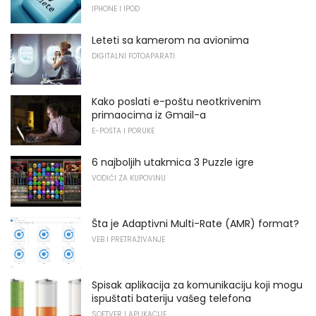
IPHONE I IPOD
Leteti sa kamerom na avionima
DIGITALNI FOTOAPARATI
Kako poslati e-poštu neotkrivenim
primaocima iz Gmail-a
E-POŠTA I PORUKE
6 najboljih utakmica 3 Puzzle igre
VODIČI ZA KUPOVINU
Šta je Adaptivni Multi-Rate (AMR) format?
VEB I PRETRAŽIVANJE
Spisak aplikacija za komunikaciju koji mogu
ispuštati bateriju vašeg telefona
SOFTVER I APLIKACIJE