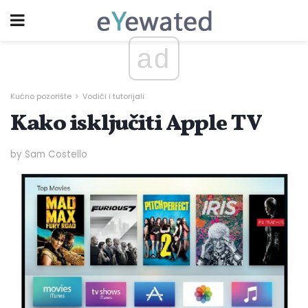
ad
Kućno pozorište
Vodiči i tutorijali
Kako isključiti Apple TV
by Sam Costello