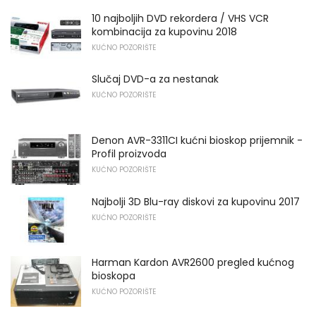
10 najboljih DVD rekordera / VHS VCR
kombinacija za kupovinu 2018
KUĆNO POZORIŠTE
Slučaj DVD-a za nestanak
KUĆNO POZORIŠTE
Denon AVR-3311CI kućni bioskop prijemnik -
Profil proizvoda
KUĆNO POZORIŠTE
Najbolji 3D Blu-ray diskovi za kupovinu 2017
KUĆNO POZORIŠTE
Harman Kardon AVR2600 pregled kućnog
bioskopa
KUĆNO POZORIŠTE