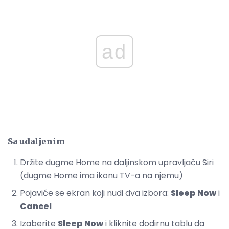
ad
Sa udaljenim
Držite dugme Home na daljinskom upravljaču Siri
(dugme Home ima ikonu TV-a na njemu)
Pojaviće se ekran koji nudi dva izbora:
Sleep Now
i
Cancel
Izaberite
Sleep Now
i kliknite dodirnu tablu da