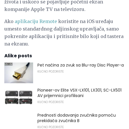
života i uskoro se pojavljuje početni ekran
kompanije Apple TV na televizoru.
Ako
aplikaciju Remote
koristite na iOS uređaju
umesto standardnog daljinskog upravljača, samo
pokrenite aplikaciju i pritisnite bilo koji od tastera
na ekranu.
Alike posts
Pet načina za zvuk sa Blu-ray Disc Player-a
KUĆNO POZORIŠTE
Pioneer-ov Elite VSX-LX101, LX301, SC-LX501
AV prijemnici profilisani
KUĆNO POZORIŠTE
Prednosti dodavanja zvučnika pomoću
prekidača zvučnika B
KUĆNO POZORIŠTE