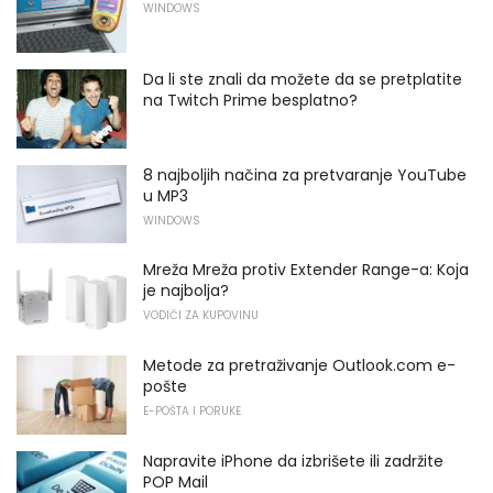
WINDOWS
Da li ste znali da možete da se pretplatite
na Twitch Prime besplatno?
8 najboljih načina za pretvaranje YouTube
u MP3
WINDOWS
Mreža Mreža protiv Extender Range-a: Koja
je najbolja?
VODIČI ZA KUPOVINU
Metode za pretraživanje Outlook.com e-
pošte
E-POŠTA I PORUKE
Napravite iPhone da izbrišete ili zadržite
POP Mail