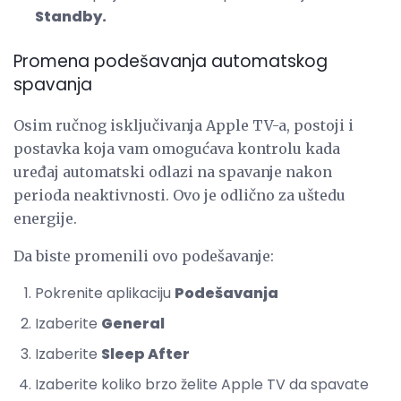
Standby.
Promena podešavanja automatskog
spavanja
Osim ručnog isključivanja Apple TV-a, postoji i
postavka koja vam omogućava kontrolu kada
uređaj automatski odlazi na spavanje nakon
perioda neaktivnosti. Ovo je odlično za uštedu
energije.
Da biste promenili ovo podešavanje:
Pokrenite aplikaciju
Podešavanja
Izaberite
General
Izaberite
Sleep After
Izaberite koliko brzo želite Apple TV da spavate