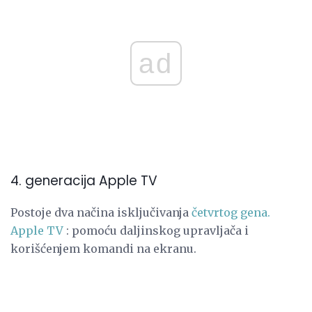
ad
4. generacija Apple TV
Postoje dva načina isključivanja
četvrtog gena.
Apple TV
: pomoću daljinskog upravljača i
korišćenjem komandi na ekranu.