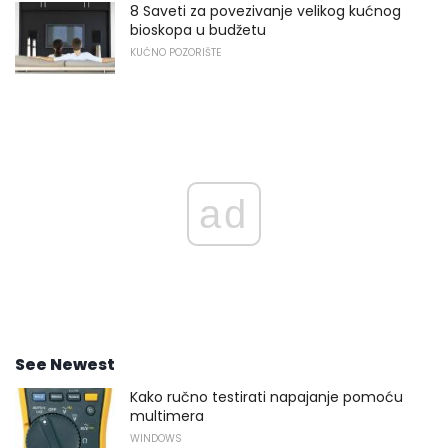
8 Saveti za povezivanje velikog kućnog
bioskopa u budžetu
KUĆNO POZORIŠTE
ad
See Newest
Kako ručno testirati napajanje pomoću
multimera
WINDOWS