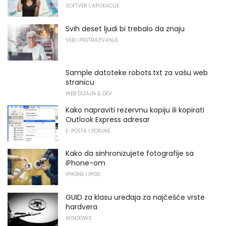
SOFTVER I APLIKACIJE
Svih deset ljudi bi trebalo da znaju
VEB I PRETRAŽIVANJE
Sample datoteke robots.txt za vašu web
stranicu
WEB DIZAJN & DEV
Kako napraviti rezervnu kopiju ili kopirati
Outlook Express adresar
E-POŠTA I PORUKE
Kako da sinhronizujete fotografije sa
iPhone-om
IPHONE I IPOD
GUID za klasu uređaja za najčešće vrste
hardvera
WINDOWS