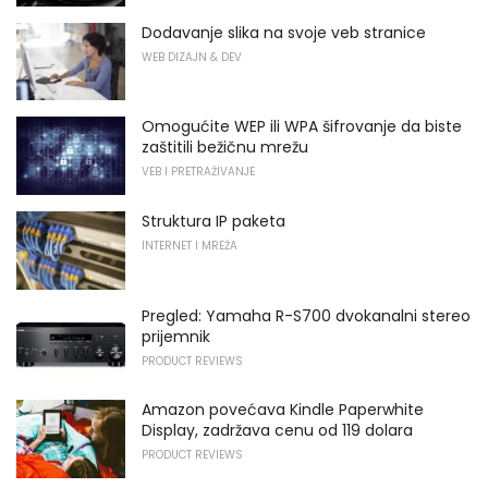
Dodavanje slika na svoje veb stranice
WEB DIZAJN & DEV
Omogućite WEP ili WPA šifrovanje da biste
zaštitili bežičnu mrežu
VEB I PRETRAŽIVANJE
Struktura IP paketa
INTERNET I MREŽA
Pregled: Yamaha R-S700 dvokanalni stereo
prijemnik
PRODUCT REVIEWS
Amazon povećava Kindle Paperwhite
Display, zadržava cenu od 119 dolara
PRODUCT REVIEWS