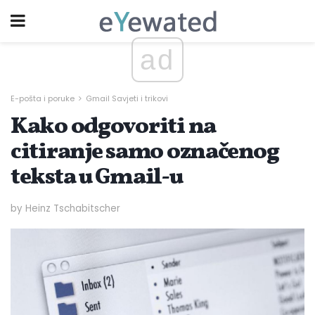
ad
E-pošta i poruke
Gmail Savjeti i trikovi
Kako odgovoriti na
citiranje samo označenog
teksta u Gmail-u
by Heinz Tschabitscher