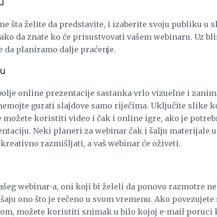
u
me šta želite da predstavite, i izaberite svoju publiku u
tako da znate ko će prisustvovati vašem webinaru. Uz bl
te da planiramo dalje praćenje.
ju
olje online prezentacije sastanka vrlo vizuelne i zaniml
emojte gurati slajdove samo riječima. Uključite slike k
 možete koristiti video i čak i online igre, ako je potre
ntaciju. Neki planeri za webinar čak i šalju materijale 
 kreativno razmišljati, a vaš webinar će oživeti.
eg webinar-a, oni koji bi želeli da ponovo razmotre nek
ušaju ono što je rečeno u svom vremenu. Ako povezujete 
 možete koristiti snimak u bilo kojoj e-mail poruci ko