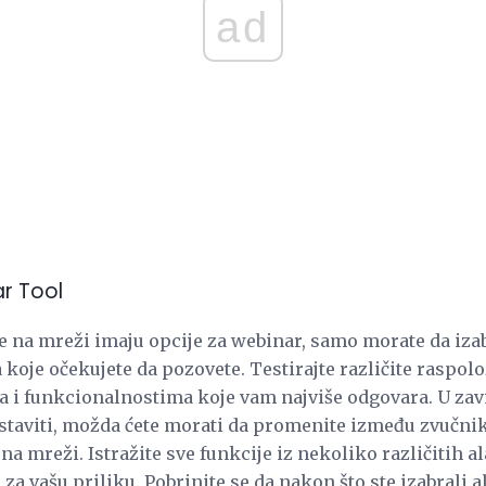
ad
ar Tool
e na mreži imaju opcije za webinar, samo morate da izab
koje očekujete da pozovete. Testirajte različite raspolož
a i funkcionalnostima koje vam najviše odgovara. U zav
staviti, možda ćete morati da promenite između zvučnika
na mreži. Istražite sve funkcije iz nekoliko različitih al
za vašu priliku. Pobrinite se da nakon što ste izabrali al