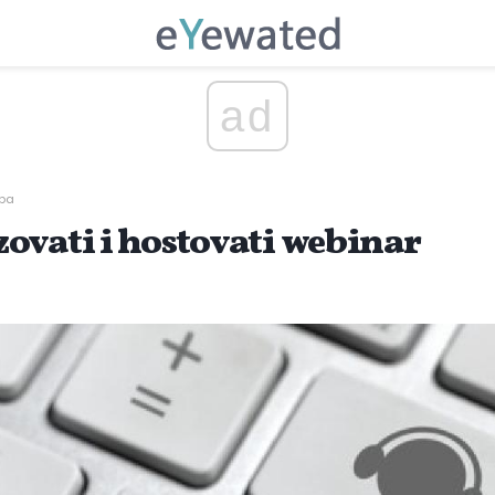
ad
eba
ovati i hostovati webinar