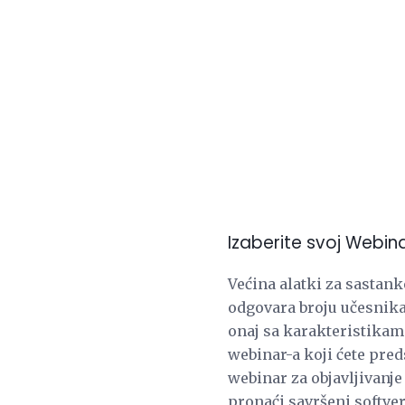
Izaberite svoj Webin
Većina alatki za sastank
odgovara broju učesnika 
onaj sa karakteristikam
webinar-a koji ćete pred
webinar za objavljivanje 
pronaći savršeni softver 