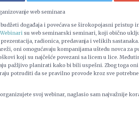
rganizovanje web seminara
 budžeti događaja i povećava se širokopojasni pristup i
Webinari
su web seminarski seminari, koji obično uklj
e prezentacija, radionica, predavanja i velikih sastanaka
reži, oni omogućavaju kompanijama uštedu novca za puto
troškovi koji su najčešće povezani sa licem u lice. Međut
ju pažljivo planirati kako bi bili uspešni. Zbog toga oni
aju potruditi da se pravilno provode kroz sve potrebne 
rganizujete svoj webinar, naglasio sam najvažnije kora