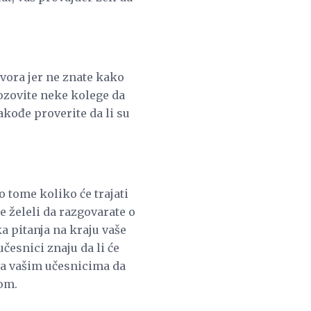
vora jer ne znate kako
Pozovite neke kolege da
kođe proverite da li su
o tome koliko će trajati
e želeli da razgovarate o
a pitanja na kraju vaše
učesnici znaju da li će
ava vašim učesnicima da
nom.