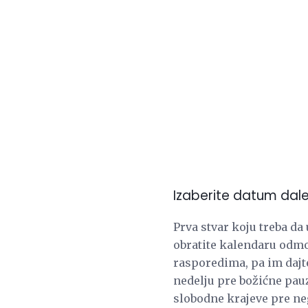
Izaberite datum dal
Prva stvar koju treba da
obratite kalendaru odmor
rasporedima, pa im dajte
nedelju pre božićne pau
slobodne krajeve pre ne