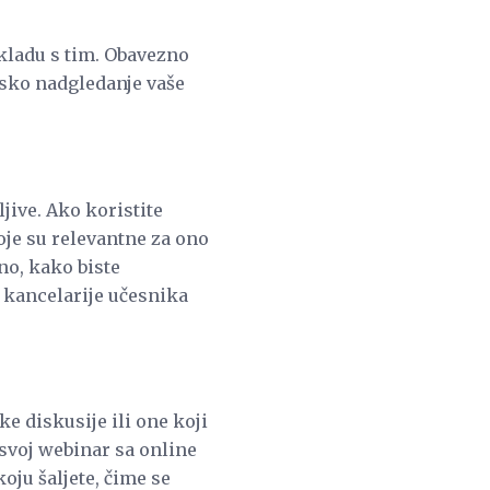
 skladu s tim. Obavezno
isko nadgledanje vaše
jive. Ako koristite
oje su relevantne za ono
bno, kako biste
u kancelarije učesnika
e diskusije ili one koji
svoj webinar sa online
ju šaljete, čime se