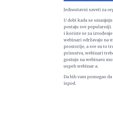
Jednostavni saveti za o
U dobi kada se smanjuju
postaju sve popularniji.
i koriste se za izvođenj
webinari održavaju na m
prostorije, a sve su to 
prisustva, webinari treba
gostuju na webinaru mor
uspeh webinar-a.
Da bih vam pomogao da o
ispod.