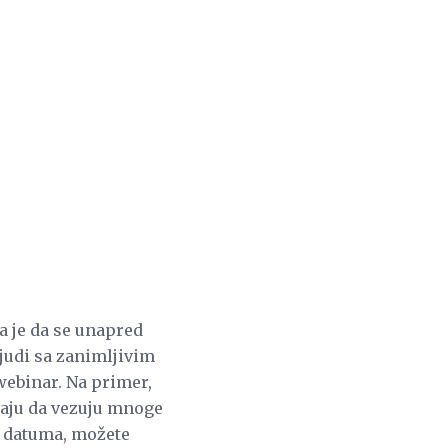
a je da se unapred
ljudi sa zanimljivim
webinar. Na primer,
vaju da vezuju mnoge
h datuma, možete