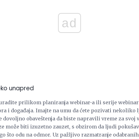
ad
eko unapred
 uradite prilikom planiranja webinar-a ili serije webinar
a i događaja. Imajte na umu da ćete pozivati ​​nekoliko 
 dovoljno obaveštenja da biste napravili vreme za svoj 
ze može biti izuzetno zauzet, s obzirom da ljudi pokuša
go što odu na odmor. Uz pažljivo razmatranje odabrani