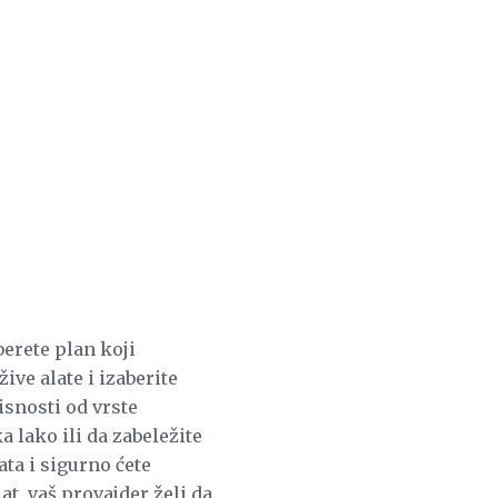
erete plan koji
ive alate i izaberite
isnosti od vrste
 lako ili da zabeležite
ata i sigurno ćete
at, vaš provajder želi da