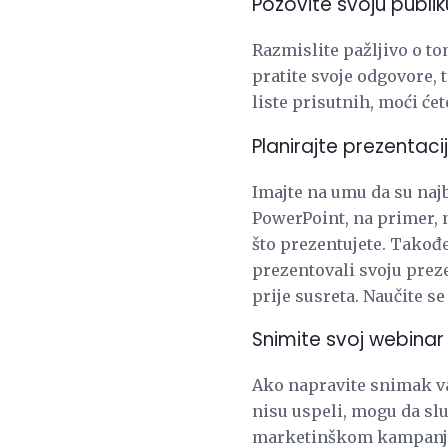
Pozovite svoju publik
Razmislite pažljivo o to
pratite svoje odgovore, 
liste prisutnih, moći će
Planirajte prezentaci
Imajte na umu da su najb
PowerPoint, na primer, n
što prezentujete. Takođe
prezentovali svoju preze
prije susreta. Naučite se
Snimite svoj webinar
Ako napravite snimak vaš
nisu uspeli, mogu da sl
marketinškom kampanjom,