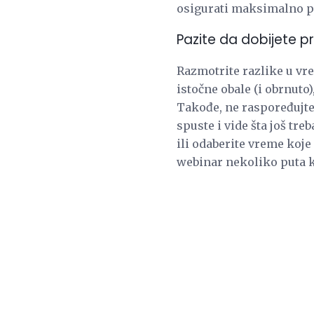
osigurati maksimalno p
Pazite da dobijete p
Razmotrite razlike u vre
istočne obale (i obrnuto)
Takođe, ne raspoređujte 
spuste i vide šta još tre
ili odaberite vreme koje 
webinar nekoliko puta k