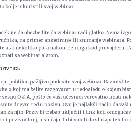
o bolje iskoristili svoj webinar.
očekuje da obezbedite da webinar radi glatko. Nema izgo
zvučnika, na primer anketiranje ili snimanje webinara. 
e alat nekoliko puta nakon treninga kod provajdera. Ta
oznati sa webinar alatom.
ozivnicu
oju publiku, pažljivo podesite svoj webinar. Razmislite 
vke o kojima želite razgovarati u redosledu o kojem bist
 sesiju Q & A, pošto će vaši učesnici verovatno imati nek
snite dnevni red u pozivu. Ovo je najlakši način da vaši 
tan za njih. Poziv bi trebao uključiti i link koji omoguć
 i pozivni broj, u slučaju da bi voleli da slušaju telefo