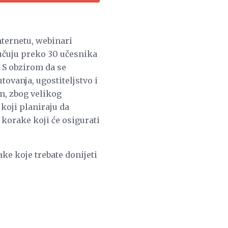
nternetu, webinari
učuju preko 30 učesnika
. S obzirom da se
vanja, ugostiteljstvo i
im, zbog velikog
 koji planiraju da
korake koji će osigurati
ke koje trebate donijeti