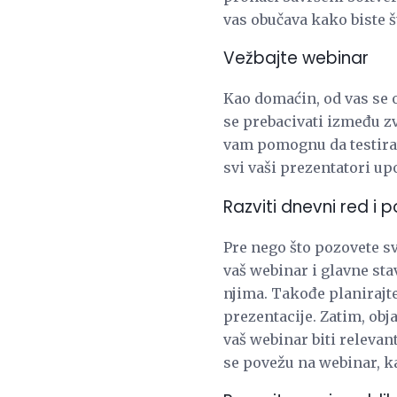
vas obučava kako biste št
Vežbajte webinar
Kao domaćin, od vas se 
se prebacivati ​​između 
vam pomognu da testirat
svi vaši prezentatori up
Razviti dnevni red i p
Pre nego što pozovete sv
vaš webinar i glavne sta
njima. Takođe planirajte
prezentacije. Zatim, obja
vaš webinar biti relevan
se povežu na webinar, kao