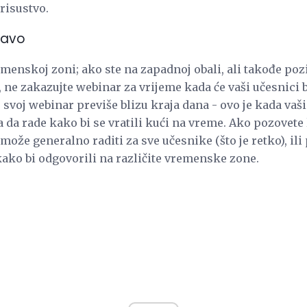
risustvo.
ravo
menskoj zoni; ako ste na zapadnoj obali, ali takođe poz
, ne zakazujte webinar za vrijeme kada će vaši učesnici b
svoj webinar previše blizu kraja dana - ovo je kada vaši
ba da rade kako bi se vratili kući na vreme. Ako pozovete
može generalno raditi za sve učesnike (što je retko), ili 
ako bi odgovorili na različite vremenske zone.