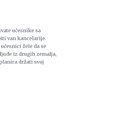
ivate učesnike sa
iti van kancelarije.
 učesnici žele da se
 ljude iz drugih zemalja,
planira držati svoj