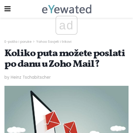
ad
E-pošta i poruke
Yahoo Savjeti i trikovi
Koliko puta možete poslati
po danu u Zoho Mail?
by Heinz Tschabitscher