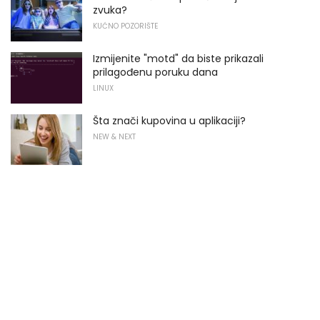
zvuka?
KUĆNO POZORIŠTE
Izmijenite "motd" da biste prikazali
prilagođenu poruku dana
LINUX
Šta znači kupovina u aplikaciji?
NEW & NEXT