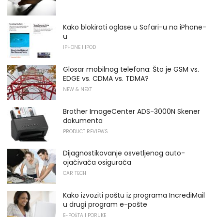
Kako blokirati oglase u Safari-u na iPhone-
u
IPHONE I IPOD
Glosar mobilnog telefona: Što je GSM vs.
EDGE vs. CDMA vs. TDMA?
NEW & NEXT
Brother ImageCenter ADS-3000N Skener
dokumenta
PRODUCT REVIEWS
Dijagnostikovanje osvetljenog auto-
ojačivača osigurača
CAR TECH
Kako izvoziti poštu iz programa IncrediMail
u drugi program e-pošte
E-POŠTA I PORUKE