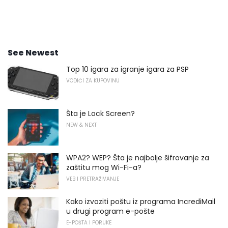
See Newest
Top 10 igara za igranje igara za PSP
VODIČI ZA KUPOVINU
Šta je Lock Screen?
NEW & NEXT
WPA2? WEP? Šta je najbolje šifrovanje za
zaštitu mog Wi-Fi-a?
VEB I PRETRAŽIVANJE
Kako izvoziti poštu iz programa IncrediMail
u drugi program e-pošte
E-POŠTA I PORUKE