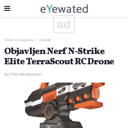
ad
Vodiči za kupovinu
Gadžeti
Objavljen Nerf N-Strike
Elite TerraScout RC Drone
by Paul Mindemann