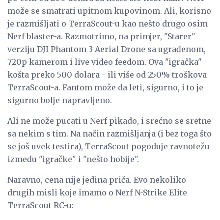
može se smatrati upitnom kupovinom. Ali, korisno
je razmišljati o TerraScout-u kao nešto drugo osim
Nerf blaster-a. Razmotrimo, na primjer, "Starer"
verziju DJI Phantom 3 Aerial Drone sa ugrađenom,
720p kamerom i live video feedom. Ova "igračka"
košta preko 500 dolara - ili više od 250% troškova
TerraScout-a. Fantom može da leti, sigurno, i to je
sigurno bolje napravljeno.
Ali ne može pucati u Nerf pikado, i srećno se sretne
sa nekim s tim. Na način razmišljanja (i bez toga što
se još uvek testira), TerraScout pogoduje ravnotežu
između "igračke" i "nešto hobije".
Naravno, cena nije jedina priča. Evo nekoliko
drugih misli koje imamo o Nerf N-Strike Elite
TerraScout RC-u: