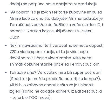
dodaju se potpuno nove opcije za reprodukciju.
199 dolara? To je izvan teritorije kupovine impulsa.
Ali nije ludo za ono što dobijate. Ali iznenađujuće je
TerraScout zadržao do Božića za veće otkriće. O, i
nema SD kartica koja je uključena u tu cijenu.
Ouch.
Nekim navijačima Nerf verovatno se neće dopasti
720p video specifikacija, ali to je više nego
dovoljno za slučajne video zapise. Niko neće
snimati dokumentarne priče sa TerraScout-om.
Taktičke šine? Verovatno nisu bili super potrebni
(Redditor je možda predložio baterijsku lampu?),
Ali bi bilo zabavno dodati nešto za još hladniji
izgled (samo ne dodajte kameru iz Battlescout-a
- to bi bio TOO meta).