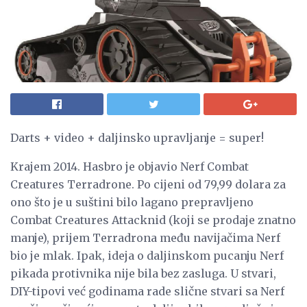
Darts + video + daljinsko upravljanje = super!
Krajem 2014. Hasbro je objavio Nerf Combat
Creatures Terradrone. Po cijeni od 79,99 dolara za
ono što je u suštini bilo lagano prepravljeno
Combat Creatures Attacknid (koji se prodaje znatno
manje), prijem Terradrona među navijačima Nerf
bio je mlak. Ipak, ideja o daljinskom pucanju Nerf
pikada protivnika nije bila bez zasluga. U stvari,
DIY-tipovi već godinama rade slične stvari sa Nerf