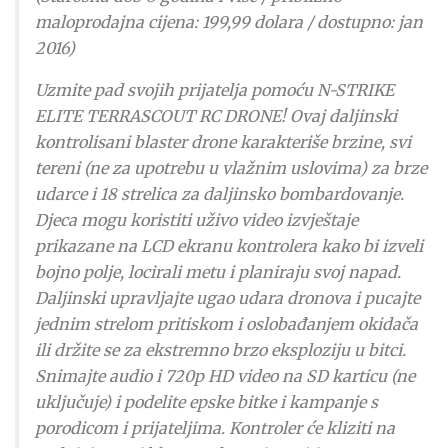
maloprodajna cijena: 199,99 dolara / dostupno: jan
2016)
Uzmite pad svojih prijatelja pomoću N-STRIKE
ELITE TERRASCOUT RC DRONE! Ovaj daljinski
kontrolisani blaster drone karakteriše brzine, svi
tereni (ne za upotrebu u vlažnim uslovima) za brze
udarce i 18 strelica za daljinsko bombardovanje.
Djeca mogu koristiti uživo video izvještaje
prikazane na LCD ekranu kontrolera kako bi izveli
bojno polje, locirali metu i planiraju svoj napad.
Daljinski upravljajte ugao udara dronova i pucajte
jednim strelom pritiskom i oslobađanjem okidača
ili držite se za ekstremno brzo eksploziju u bitci.
Snimajte audio i 720p HD video na SD karticu (ne
uključuje) i podelite epske bitke i kampanje s
porodicom i prijateljima. Kontroler će kliziti na