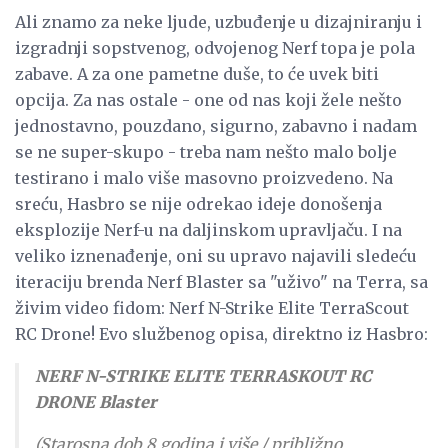
Ali znamo za neke ljude, uzbuđenje u dizajniranju i
izgradnji sopstvenog, odvojenog Nerf topa je pola
zabave. A za one pametne duše, to će uvek biti
opcija. Za nas ostale - one od nas koji žele nešto
jednostavno, pouzdano, sigurno, zabavno i nadam
se ne super-skupo - treba nam nešto malo bolje
testirano i malo više masovno proizvedeno. Na
sreću, Hasbro se nije odrekao ideje donošenja
eksplozije Nerf-u na daljinskom upravljaču. I na
veliko iznenađenje, oni su upravo najavili sledeću
iteraciju brenda Nerf Blaster sa "uživo" na Terra, sa
živim video fidom: Nerf N-Strike Elite TerraScout
RC Drone! Evo službenog opisa, direktno iz Hasbro:
NERF N-STRIKE ELITE TERRASKOUT RC
DRONE Blaster
(Starosna dob 8 godina i više / približno