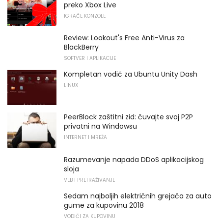
preko Xbox Live
IGRAĆE KONZOLE
Review: Lookout's Free Anti-Virus za
BlackBerry
SOFTVER I APLIKACIJE
Kompletan vodič za Ubuntu Unity Dash
LINUX
PeerBlock zaštitni zid: čuvajte svoj P2P
privatni na Windowsu
INTERNET I MREŽA
Razumevanje napada DDoS aplikacijskog
sloja
VEB I PRETRAŽIVANJE
Sedam najboljih električnih grejača za auto
gume za kupovinu 2018
VODIČI ZA KUPOVINU