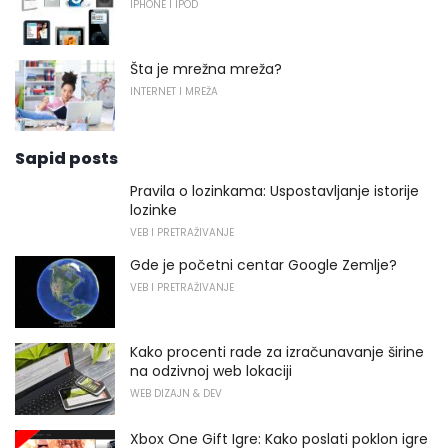
IPHONE I IPOD
Šta je mrežna mreža?
INTERNET I MREŽA
Sapid posts
Pravila o lozinkama: Uspostavljanje istorije
lozinke
VEB I PRETRAŽIVANJE
Gde je početni centar Google Zemlje?
VEB I PRETRAŽIVANJE
Kako procenti rade za izračunavanje širine
na odzivnoj web lokaciji
WEB DIZAJN & DEV
Xbox One Gift Igre: Kako poslati poklon igre