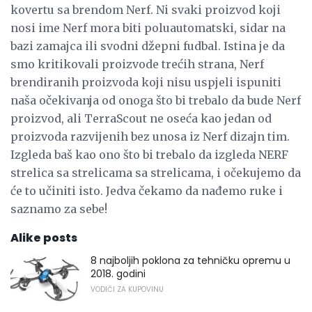
kovertu sa brendom Nerf. Ni svaki proizvod koji
nosi ime Nerf mora biti poluautomatski, sidar na
bazi zamajca ili svodni džepni fudbal. Istina je da
smo kritikovali proizvode trećih strana, Nerf
brendiranih proizvoda koji nisu uspjeli ispuniti
naša očekivanja od onoga što bi trebalo da bude Nerf
proizvod, ali TerraScout ne oseća kao jedan od
proizvoda razvijenih bez unosa iz Nerf dizajn tim.
Izgleda baš kao ono što bi trebalo da izgleda NERF
strelica sa strelicama sa strelicama, i očekujemo da
će to učiniti isto. Jedva čekamo da nađemo ruke i
saznamo za sebe!
Alike posts
8 najboljih poklona za tehničku opremu u
2018. godini
VODIČI ZA KUPOVINU