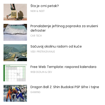
Šta je crni petak?
NEW & NEXT
Pronalaženje jeftinog popravka za srušeni
defroster
CAR TECH
Sačuvaj okolinu radom od kuće
VEB I PRETRAŽIVANJE
Free Web Template: raspored kalendara
WEB DIZAJN & DEV
Dragon Ball Z: Shin Budokai PSP šifre i tajne
GAMING