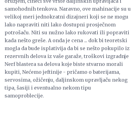
oružjem, čineći sve vrste daljinskih upravljača i
samohodnih tenkova. Naravno, ove mahinacije su u
velikoj meri jednokratni dizajneri koji se ne mogu
lako napraviti niti lako dostupni prosječnom
potrošaču. Niti su nužno lako rukovati ili popraviti
kada nešto greše. A onda je cena ... dok bi teoretski
mogla da bude isplativija da bi se nešto pokupilo iz
rezervnih delova iz vaše garaže, troškovi izgradnje
Nerf blastera sa delova koje biste stvarno morali
kupiti, Nećemo jeftinije - pričamo o baterijama,
servosima, ožičenju, daljinskom upravljaču nekog
tipa, šasiji i eventualno nekom tipu
samoproblecije.