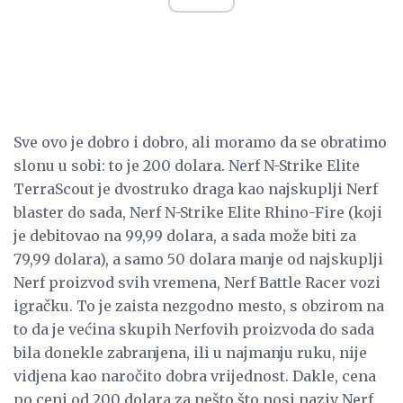
Sve ovo je dobro i dobro, ali moramo da se obratimo
slonu u sobi: to je 200 dolara. Nerf N-Strike Elite
TerraScout je dvostruko draga kao najskuplji Nerf
blaster do sada, Nerf N-Strike Elite Rhino-Fire (koji
je debitovao na 99,99 dolara, a sada može biti za
79,99 dolara), a samo 50 dolara manje od najskuplji
Nerf proizvod svih vremena, Nerf Battle Racer vozi
igračku. To je zaista nezgodno mesto, s obzirom na
to da je većina skupih Nerfovih proizvoda do sada
bila donekle zabranjena, ili u najmanju ruku, nije
vidjena kao naročito dobra vrijednost. Dakle, cena
po ceni od 200 dolara za nešto što nosi naziv Nerf