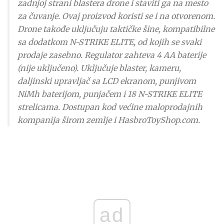
zadnjoj strani blastera drone i staviti ga na mesto
za čuvanje. Ovaj proizvod koristi se i na otvorenom.
Drone takođe uključuju taktičke šine, kompatibilne
sa dodatkom N-STRIKE ELITE, od kojih se svaki
prodaje zasebno. Regulator zahteva 4 AA baterije
(nije uključeno). Uključuje blaster, kameru,
daljinski upravljač sa LCD ekranom, punjivom
NiMh baterijom, punjačem i 18 N-STRIKE ELITE
strelicama. Dostupan kod većine maloprodajnih
kompanija širom zemlje i HasbroToyShop.com.
ad