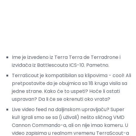
Ime je izvedeno iz Terra Terra de Terradrone i
izviđača iz Battlescouta ICS-10. Pametno.
TerraScout je kompatibilan sa klipovima - cool! Ali
pretpostavite da je obujmica sa 18 kruga visila sa
jedne strane. Kako će to uspeti? Hoće li ostati
uspravan? Da li će se okrenuti oko vrata?
Live video feed na daljinskom upravljaču? Super
kul! Igrali smo se sa (i uživali) nešto sličnog VMD
Cannon Commando-a, ali on nije imao kameru. U
video zapisima u realnom vremenu TerraScout-a