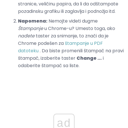
stranice, veličinu papira, da li da odštampate
pozadinsku grafiku ili zaglavlja i podnožja itd.
Napomena:
Nemojte videti dugme
Štampanje
u Chrome-u? Umesto toga, ako
nađete
taster za snimanje, to znači da je
Chrome podešen za
štampanje u PDF
datoteku
. Da biste promenili štampač na pravi
štampač, izaberite taster
Change ...
i
odaberite štampač sa liste.
ad