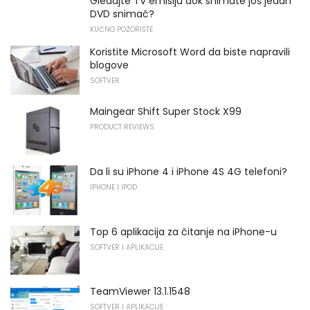
Gledajte TV emisiju dok snimate još jedan
DVD snimač?
KUĆNO POZORIŠTE
Koristite Microsoft Word da biste napravili
blogove
SOFTVER
Maingear Shift Super Stock X99
PRODUCT REVIEWS
Da li su iPhone 4 i iPhone 4S 4G telefoni?
IPHONE I IPOD
Top 6 aplikacija za čitanje na iPhone-u
SOFTVER I APLIKACIJE
TeamViewer 13.1.1548
SOFTVER I APLIKACIJE