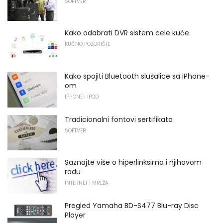
SOFTVER
Kako odabrati DVR sistem cele kuće
KUĆNO POZORIŠTE
Kako spojiti Bluetooth slušalice sa iPhone-
om
IPHONE I IPOD
Tradicionalni fontovi sertifikata
SOFTVER
Saznajte više o hiperlinksima i njihovom
radu
INTERNET I MREŽA
Pregled Yamaha BD-S477 Blu-ray Disc
Player