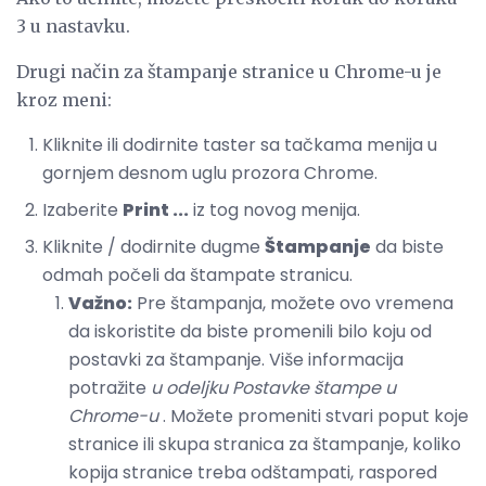
3 u nastavku.
Drugi način za štampanje stranice u Chrome-u je
kroz meni:
Kliknite ili dodirnite taster sa tačkama menija u
gornjem desnom uglu prozora Chrome.
Izaberite
Print ...
iz tog novog menija.
Kliknite / dodirnite dugme
Štampanje
da biste
odmah počeli da štampate stranicu.
Važno:
Pre štampanja, možete ovo vremena
da iskoristite da biste promenili bilo koju od
postavki za štampanje. Više informacija
potražite
u odeljku Postavke štampe u
Chrome-u
. Možete promeniti stvari poput koje
stranice ili skupa stranica za štampanje, koliko
kopija stranice treba odštampati, raspored