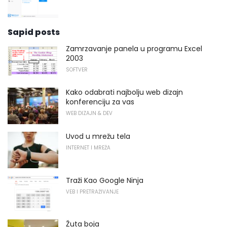
Sapid posts
Zamrzavanje panela u programu Excel
2003
SOFTVER
Kako odabrati najbolju web dizajn
konferenciju za vas
WEB DIZAJN & DEV
Uvod u mrežu tela
INTERNET I MREŽA
Traži Kao Google Ninja
VEB I PRETRAŽIVANJE
Žuta boja