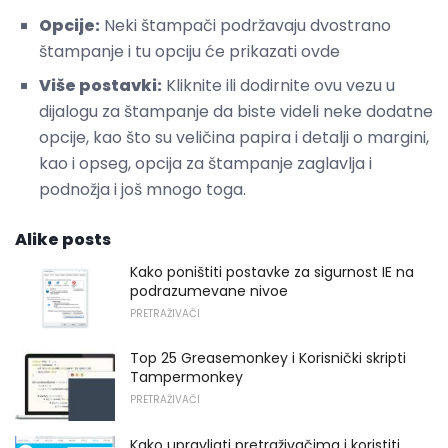
Opcije:
Neki štampači podržavaju dvostrano
štampanje i tu opciju će prikazati ovde
Više postavki:
Kliknite ili dodirnite ovu vezu u
dijalogu za štampanje da biste videli neke dodatne
opcije, kao što su veličina papira i detalji o margini,
kao i opseg, opcija za štampanje zaglavlja i
podnožja i još mnogo toga.
Alike posts
Kako poništiti postavke za sigurnost IE na
podrazumevane nivoe
PRETRAŽIVAČI
Top 25 Greasemonkey i Korisnički skripti
Tampermonkey
PRETRAŽIVAČI
Kako upravljati pretraživačima i koristiti