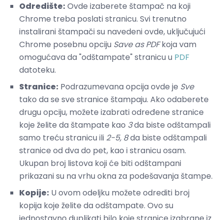
Odredište:
Ovde izaberete štampač na koji
Chrome treba poslati stranicu. Svi trenutno
instalirani štampači su navedeni ovde, uključujući
Chrome posebnu opciju
Save as PDF
koja vam
omogućava da "odštampate" stranicu u
PDF
datoteku.
Stranice:
Podrazumevana opcija ovde je
Sve
tako da se sve stranice štampaju. Ako odaberete
drugu opciju, možete izabrati određene stranice
koje želite da štampate kao
3
da biste odštampali
samo treću stranicu ili
2-5, 8
da biste odštampali
stranice od dva do pet, kao i stranicu osam.
Ukupan broj listova koji će biti odštampani
prikazani su na vrhu okna za podešavanja štampe.
Kopije:
U ovom odeljku možete odrediti broj
kopija koje želite da odštampate. Ovo su
jednostavno duplikati bilo koje stranice izabrane iz