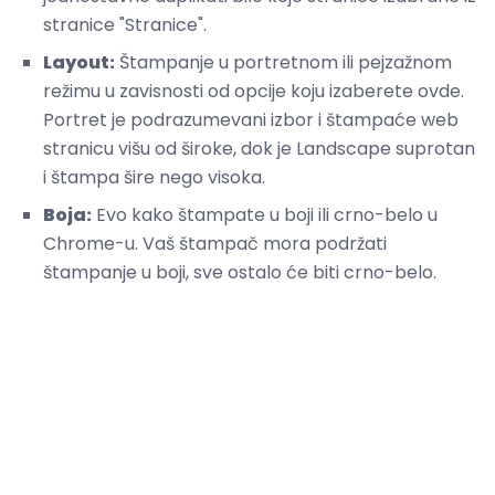
stranice "Stranice".
Layout:
Štampanje u portretnom ili pejzažnom
režimu u zavisnosti od opcije koju izaberete ovde.
Portret je podrazumevani izbor i štampaće web
stranicu višu od široke, dok je Landscape suprotan
i štampa šire nego visoka.
Boja:
Evo kako štampate u boji ili crno-belo u
Chrome-u. Vaš štampač mora podržati
štampanje u boji, sve ostalo će biti crno-belo.