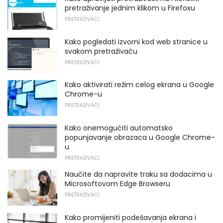
pretraživanje jednim klikom u Firefoxu
PRETRAŽIVAČI
Kako pogledati izvorni kod web stranice u
svakom pretraživaču
PRETRAŽIVAČI
Kako aktivirati režim celog ekrana u Google
Chrome-u
PRETRAŽIVAČI
Kako onemogućiti automatsko
popunjavanje obrazaca u Google Chrome-
u
PRETRAŽIVAČI
Naučite da napravite traku sa dodacima u
Microsoftovom Edge Browseru
PRETRAŽIVAČI
Kako promijeniti podešavanja ekrana i