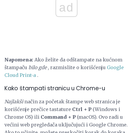
ad
Napomena:
Ako želite da odštampate na kućnom
štampaču
bilo gde
, razmislite o korišćenju
Google
Cloud Print-a
.
Kako štampati stranicu u Chrome-u
Najlakši
način za početak štampe web stranica je
korišćenje prečice tastature
Ctrl + P
(Windows i
Chrome OS) ili
Command + P
(macOS). Ovo radi u
većini web pregledača uključujući i Google Chrome.
Ako to učinite, možete preskočiti korak do koraka