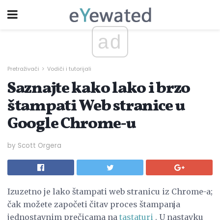
ad
Pretraživači
Vodiči i tutorijali
Saznajte kako lako i brzo
štampati Web stranice u
Google Chrome-u
by Scott Orgera
Izuzetno je lako štampati web stranicu iz Chrome-a;
čak možete započeti čitav proces štampanja
jednostavnim prečicama na
tastaturi
. U nastavku