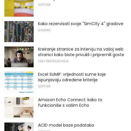
SOFTVER
Kako rezervisati svoje "SimCity 4" gradove
GAMING
Kreiranje stranice za intervju na vašoj web
stranici kako biste privukli i pripremili goste
VEB I PRETRAŽIVANJE
Excel SUMIF: vrijednosti sume koje
ispunjavaju određene kriterije
SOFTVER
Amazon Echo Connect: kako to
funkcioniše s vašim Echo
ACID model baze podataka