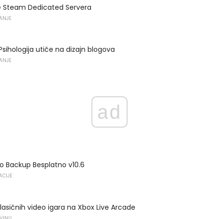
je Steam Dedicated Servera
VANJE
Psihologija utiče na dizajn blogova
VANJE
ad
o Backup Besplatno v10.6
ACIJE
 klasičnih video igara na Xbox Live Arcade
OVINU