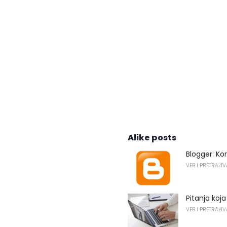
Alike posts
Blogger: Ko
VEB I PRETRAŽI
Pitanja koj
VEB I PRETRAŽI