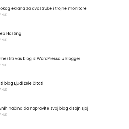
rokog ekrana za dvostruke i trojne monitore
VANJE
eb Hosting
VANJE
mestiti vaš blog iz WordPressa u Blogger
VANJE
i blog Ljudi žele čitati
VANJE
vnih načina da napravite svoj blog dizajn sjaj
VANJE