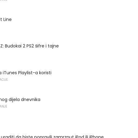
t Line
Z: Budokai 2 PS2 šifre i tajne
a iTunes Playlist-a koristi
ACIJE
og dijela dnevnika
VANJE
uraditi da biste popravili zamrznut iPod ili iPhone