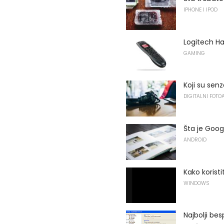
IPHONE I IPOD
Logitech H
GAMING
Koji su senzo
DIGITALNI FOTO
Šta je Google
ANDROID
Kako korist
WINDOWS
Najbolji be