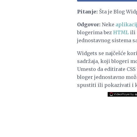
Pitanje:
Šta je Blog Wid
Odgovor:
Neke
aplikaci
blogerima bez
HTML
ili
jednostavnog sistema sa
Widgets se najčešće kor
sadržaja, koji blogeri 
Umesto da editirate CSS
bloger jednostavno može p
spustiti ili pokazivati ​​i