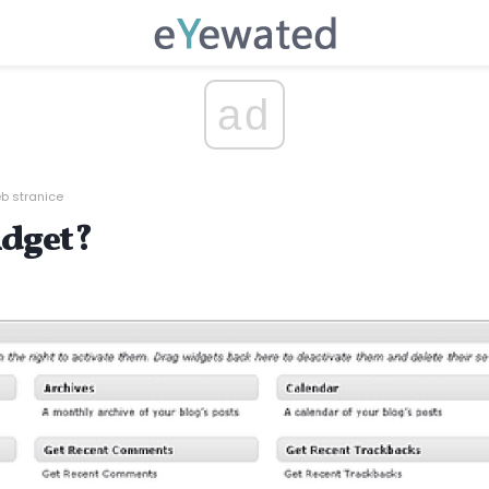
ad
b stranice
idget?