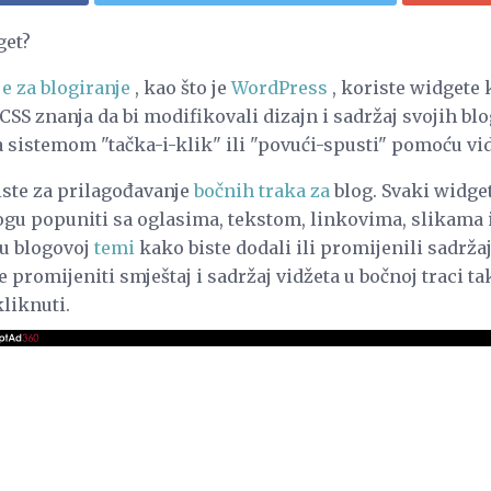
get?
je za blogiranje
, kao što je
WordPress
, koriste widgete 
 CSS znanja da bi modifikovali dizajn i sadržaj svojih 
 sistemom "tačka-i-klik" ili "povući-spusti" pomoću vid
iste za prilagođavanje
bočnih traka za
blog. Svaki widge
mogu popuniti sa oglasima, tekstom, linkovima, slikama 
 u blogovoj
temi
kako biste dodali ili promijenili sadržaj
romijeniti smještaj i sadržaj vidžeta u bočnoj traci tako
 kliknuti.