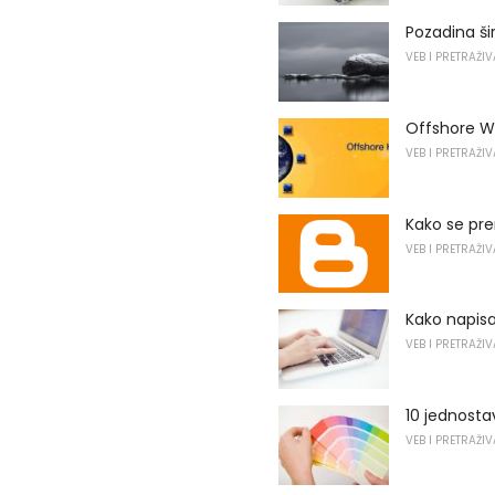
Pozadina ši
VEB I PRETRAŽI
Offshore W
VEB I PRETRAŽI
Kako se pre
VEB I PRETRAŽI
Kako napisat
VEB I PRETRAŽI
10 jednosta
VEB I PRETRAŽI