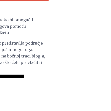
kako bi omogućili
blogova pomoću
žeta.
t predstavlja područje
i još mnogo toga.
 na bočnoj traci blog-a,
 što ćete prevlačiti i