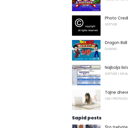
Photo Credi
SOFTVER
Dragon Ball 
GAMING
Najbolja list
SOFTVER I APLIK
Tajne dnevn
VEB I PRETRAŽI
Sapid posts
Šta trebate 