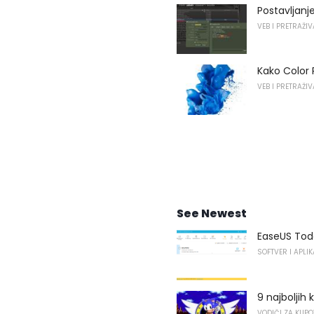
Postavljan
VEB I PRETRAŽI
Kako Color 
VEB I PRETRAŽI
See Newest
EaseUS Tod
SOFTVER I APLIK
9 najboljih
VODIČI ZA KUP