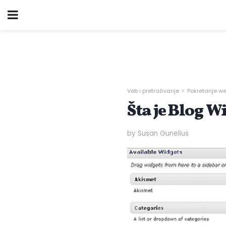
Veb i pretraživanje
Pokretanje we
Šta je Blog W
by Susan Gunelius