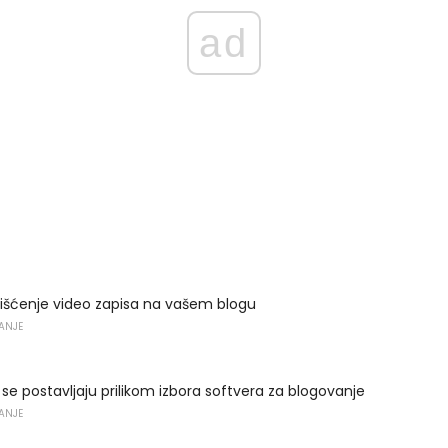
ad
rišćenje video zapisa na vašem blogu
VANJE
a se postavljaju prilikom izbora softvera za blogovanje
VANJE