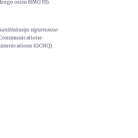
 drugo osim HMG IS5.
sanitisiranju sigurnosno
o Communications-
mmunications (GCHQ).