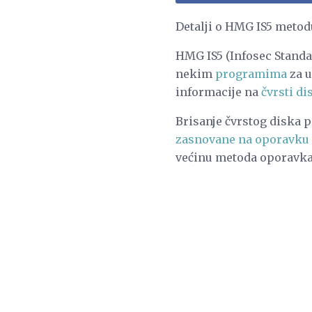
Detalji o HMG IS5 metod
HMG IS5 (Infosec Standa
nekim
programima
za u
informacije na
čvrsti di
Brisanje čvrstog diska 
zasnovane na oporavku 
većinu metoda oporavka 