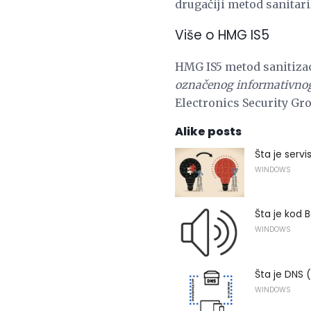
drugačiji metod sanitari
Više o HMG IS5
HMG IS5 metod sanitizac
označenog informativnog 
Electronics Security G
Alike posts
Šta je servi
WINDOWS
Šta je kod 
WINDOWS
Šta je DNS
WINDOWS