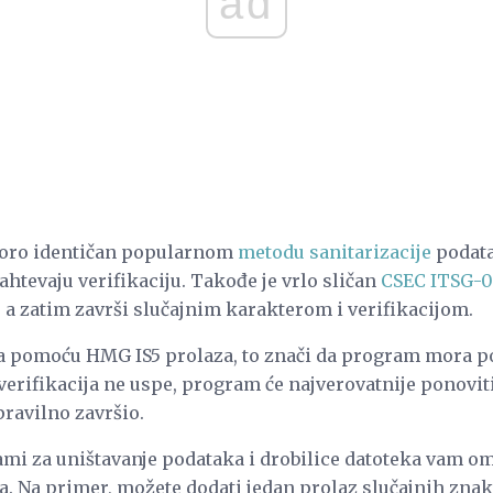
ad
koro identičan popularnom
metodu sanitarizacije
podat
ahtevaju verifikaciju. Takođe je vrlo sličan
CSEC ITSG-
 a zatim završi slučajnim karakterom i verifikacijom.
a pomoću HMG IS5 prolaza, to znači da program mora po
erifikacija ne uspe, program će najverovatnije ponoviti 
pravilno završio.
mi za uništavanje podataka i drobilice datoteka vam om
. Na primer, možete dodati jedan prolaz slučajnih znako