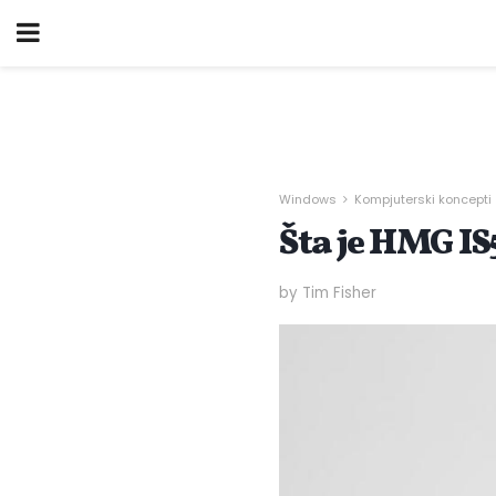
Windows
Kompjuterski koncepti
Šta je HMG I
by Tim Fisher