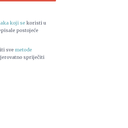
aka koji se
koristi u
episale postojeće
iti sve
metode
jerovatno spriječiti