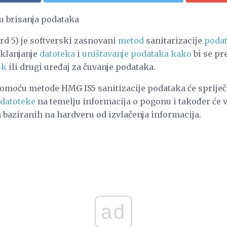
u brisanja podataka
rd 5) je softverski zasnovani
metod
sanitarizacije
podat
klanjanje
datoteka
i
uništavanje podataka kako
bi se pr
sk
ili drugi uređaj za čuvanje podataka.
pomoću metode HMG IS5 sanitizacije podataka će spriječ
datoteke
na temelju informacija o pogonu i također će v
baziranih na hardveru od izvlačenja informacija.
ad