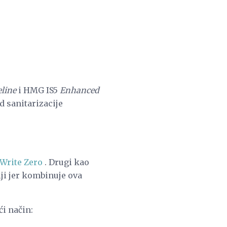
line
i HMG IS5
Enhanced
d sanitarizacije
Write Zero
. Drugi kao
ji jer kombinuje ova
i način: