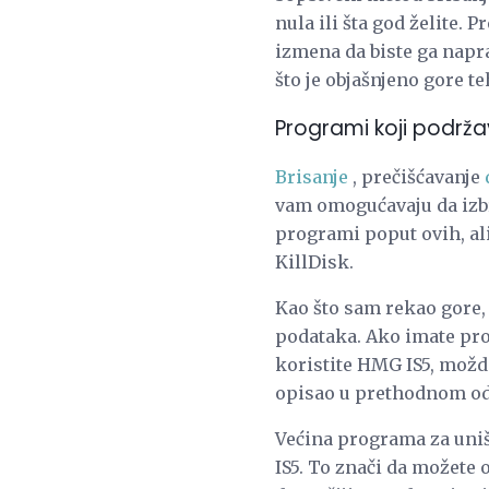
nula ili šta god želite.
izmena da biste ga napra
što je objašnjeno gore te
Programi koji podrža
Brisanje
, prečišćavanje
vam omogućavaju da izbr
programi poput ovih, ali
KillDisk.
Kao što sam rekao gore,
podataka. Ako imate pro
koristite HMG IS5, možda
opisao u prethodnom od
Većina programa za uni
IS5. To znači da možete 