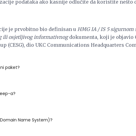
zacije podataka ako kasnije odlučite da koristite nešto
ije je prvobitno bio definisan u
HMG IA / IS 5 sigurnom 
ili osjetljivog informativnog
dokumenta, koji je objavi
roup (CESG), dio UKC Communications Headquarters Co
sni paket?
Beep-a?
 (Domain Name System)?