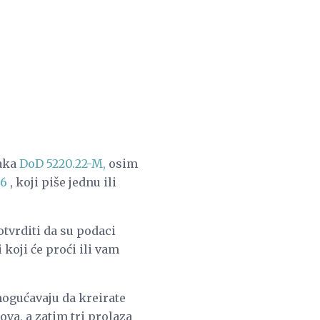
aka
DoD 5220.22-M,
osim
06
, koji piše jednu ili
tvrditi da su podaci
koji će proći ili vam
ogućavaju da kreirate
va, a zatim tri prolaza