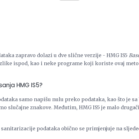
ataka zapravo dolazi u dve slične verzije - HMG IS5
Base
zlike ispod, kao i neke programe koji koriste ovaj meto
sanja HMG IS5?
dataka samo napišu nulu preko podataka, kao što je sa
mo slučajne znakove. Međutim, HMG IS5 je malo drugači
anitarizacije podataka obično se primjenjuje na sljedeć