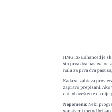
HMG IS5 Enhanced je s
što prva dva pasusa ne z
nulu za prva dva pasusa,
Kada se zahteva provjer
zapravo prepisani. Ako v
dati obaveštenje da nije 
Napomena:
Neki progra
sopstveni metod brisanja