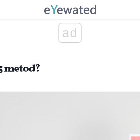
ad
S5 metod?