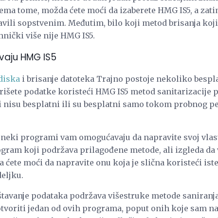
 Prema tome, možda ćete moći da izaberete HMG IS5, a za
vili sopstvenim. Međutim, bilo koji metod brisanja koji
hnički više nije HMG IS5.
vaju HMG IS5
diska
i brisanje datoteka Trajno postoje nekoliko bespla
išete podatke koristeći HMG IS5 metod sanitarizacije p
 nisu besplatni ili su besplatni samo tokom probnog per
 neki programi vam omogućavaju da napravite svoj vlast
gram koji podržava prilagođene metode, ali izgleda da
 ćete moći da napravite onu koja je slična koristeći is
eljku.
štavanje podataka podržava višestruke metode saniran
otvoriti jedan od ovih programa, poput onih koje sam naj