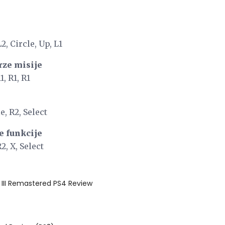
L2, Circle, Up, L1
rze misije
1, R1, R1
e, R2, Select
e funkcije
R2, X, Select
III Remastered PS4 Review