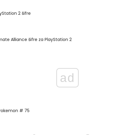
yStation 2 šifre
mate Alliance šifre za PlayStation 2
ad
 Pokemon # 75