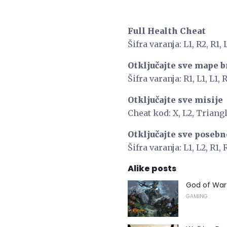
Full Health Cheat
Šifra varanja: L1, R2, R1, 
Otključajte sve mape b
Šifra varanja: R1, L1, L1, R
Otključajte sve misije
Cheat kod: X, L2, Triangl
Otključajte sve posebn
Šifra varanja: L1, L2, R1, 
Alike posts
God of War 
GAMING