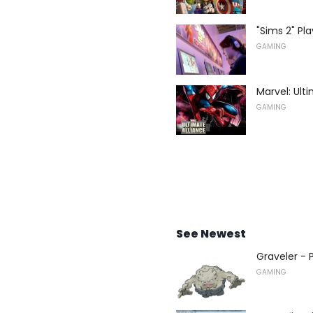
"Sims 2" Pla
GAMING
Marvel: Ulti
GAMING
See Newest
Graveler -
GAMING