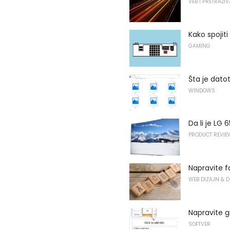
VEB I PRETRAŽI
Kako spojiti
GAMING
Šta je datot
WINDOWS
Da li je LG
PRODUCT REVIE
Napravite 
WEB DIZAJN & D
Napravite 
SOFTVER