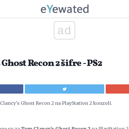
ad
Ghost Recon 2 šifre - PS2
Clancy's Ghost Recon 2 na PlayStation 2 konzoli.
pne su za
Tom Clancy's Ghost Recon 2
na PlayStation 2