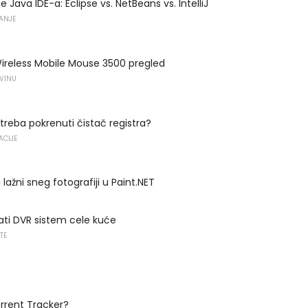
 Java IDE-a: Eclipse vs. NetBeans vs. IntelliJ
VANJE
ireless Mobile Mouse 3500 pregled
OVINU
treba pokrenuti čistač registra?
ACIJE
lažni sneg fotografiji u Paint.NET
ti DVR sistem cele kuće
TE
orrent Tracker?