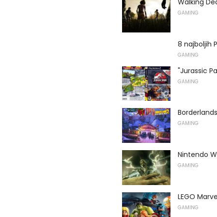
Walking De
GAMING
8 najboljih
GAMING
"Jurassic Pa
GAMING
Borderlands
GAMING
Nintendo Wi
GAMING
LEGO Marve
GAMING