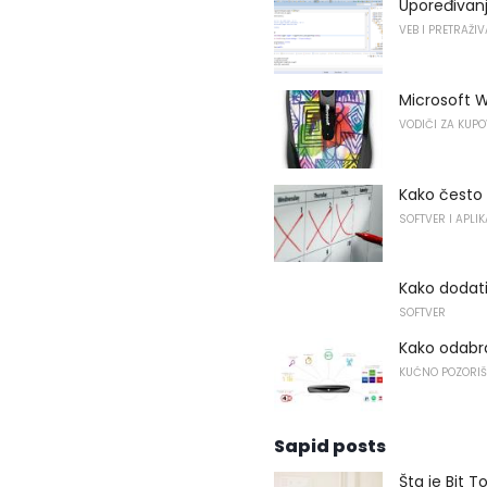
Upoređivanje
VEB I PRETRAŽI
Microsoft W
VODIČI ZA KUP
Kako često 
SOFTVER I APLIK
Kako dodati 
SOFTVER
Kako odabra
KUĆNO POZORIŠ
Sapid posts
Šta je Bit T