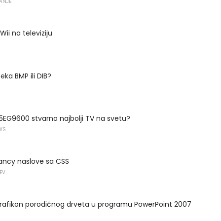
VANJE
 Wii na televiziju
eka BMP ili DIB?
 65EG9600 stvarno najbolji TV na svetu?
WS
fancy naslove sa CSS
EV
grafikon porodičnog drveta u programu PowerPoint 2007