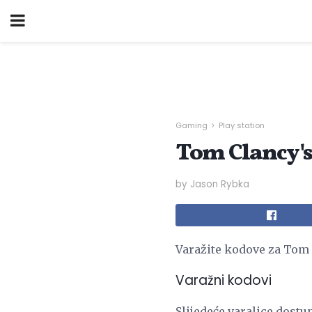
Gaming
Play station
Tom Clancy's 
by Jason Rybka
Varažite kodove za Tom 
Varažni kodovi
Slijedeće varalice dostu