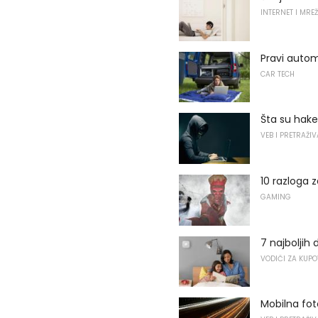
INTERNET I MRE
Pravi autom
CAR TECH
Šta su haker
VEB I PRETRAŽI
10 razloga 
GAMING
7 najboljih
VODIČI ZA KUP
Mobilna fot