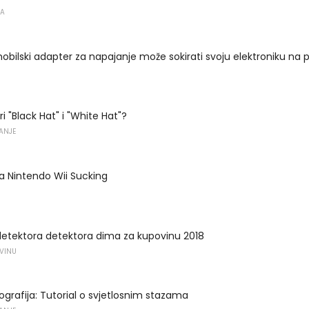
ŽA
obilski adapter za napajanje može sokirati svoju elektroniku na 
i "Black Hat" i "White Hat"?
VANJE
za Nintendo Wii Sucking
 detektora detektora dima za kupovinu 2018
OVINU
ografija: Tutorial o svjetlosnim stazama