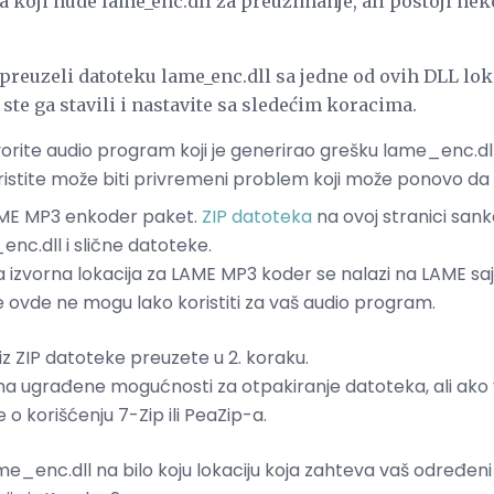
ova koji nude lame_enc.dll za preuzimanje, ali postoji ne
preuzeli datoteku lame_enc.dll sa jedne od ovih DLL lok
 ste ga stavili i nastavite sa sledećim koracima.
orite audio program koji je generirao grešku lame_enc.dll. A
ristite može biti privremeni problem koji može ponovo da r
LAME MP3 enkoder paket.
ZIP datoteka
na ovoj stranici sank
enc.dll i slične datoteke.
 izvorna lokacija za LAME MP3 koder se nalazi na LAME sa
e ovde ne mogu lako koristiti za vaš audio program.
iz ZIP datoteke preuzete u 2. koraku.
 ugrađene mogućnosti za otpakiranje datoteka, ali ako 
 o korišćenju 7-Zip ili PeaZip-a.
e_enc.dll na bilo koju lokaciju koja zahteva vaš određeni 