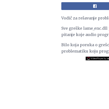
Vodič za rešavanje prob
Sve greške lame_enc.dll
pitanje koje audio pro
Bilo koja poruka o greš
problematiku koju pro