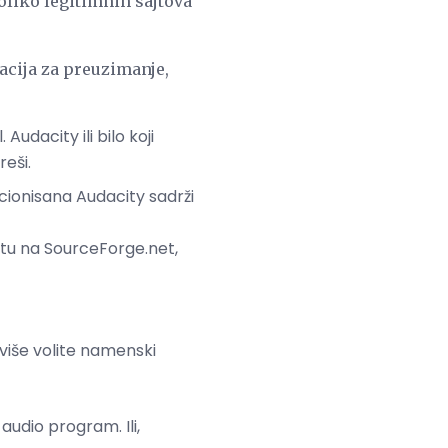
koliko legitimnih sajtova
acija za preuzimanje,
udacity ili bilo koji
eši.
cionisana Audacity sadrži
jtu na SourceForge.net,
više volite namenski
audio program. Ili,