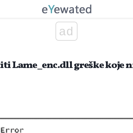
ad
ti Lame_enc.dll greške koje n