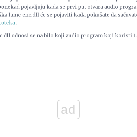
onekad pojavljuju kada se prvi put otvara audio program
a lame_enc.dll će se pojaviti kada pokušate da sačuvat
toteka
.
c.dll odnosi se na bilo koji audio program koji korist
ad