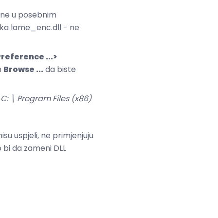
ane u posebnim
ka lame_enc.dll - ne
reference ...>
m
Browse ...
da biste
u
C: \ Program Files (x86)
su uspjeli, ne primjenjuju
o bi da zameni DLL