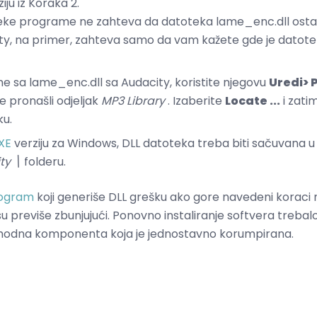
ziju iz Koraka 2.
ke programe ne zahteva da datoteka lame_enc.dll ost
ty, na primer, zahteva samo da vam kažete gde je datote
 sa lame_enc.dll sa Audacity, koristite njegovu
Uredi> P
e pronašli odjeljak
MP3 Library
. Izaberite
Locate ...
i zati
ku.
XE
verziju za Windows, DLL datoteka treba biti sačuvana 
ty \
folderu.
rogram
koji generiše DLL grešku ako gore navedeni koraci ni
su previše zbunjujući. Ponovno instaliranje softvera trebal
hodna komponenta koja je jednostavno korumpirana.