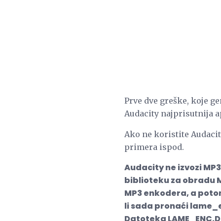
Prve dve greške, koje g
Audacity najprisutnija 
Ako ne koristite Audacit
primera ispod.
Audacity ne izvozi MP
biblioteku za obradu 
MP3 enkodera, a potom
li sada pronaći lame_
Datoteka LAME_ENC.DL