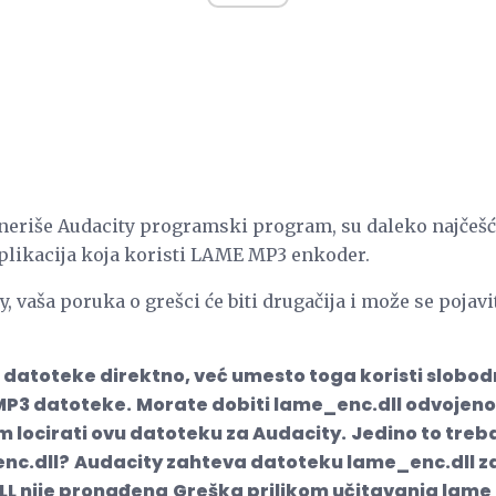
eneriše Audacity programski program, su daleko najčešće
aplikacija koja koristi LAME MP3 enkoder.
y, vaša poruka o grešci će biti drugačija i može se pojavi
3 datoteke direktno, već umesto toga koristi slobo
MP3 datoteke.
Morate dobiti lame_enc.dll odvojen
 locirati ovu datoteku za Audacity.
Jedino to treba
enc.dll?
Audacity zahteva datoteku lame_enc.dll za
L nije pronađena
Greška prilikom učitavanja lame