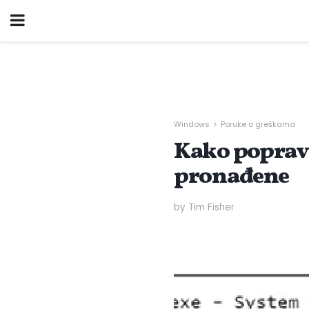
Windows
Poruke o greškama
Kako popravi
pronađene
by Tim Fisher