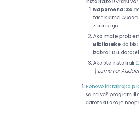
instalirajte izvršnu ver
Napomena: Za
ne
fasciklama. Audaci
zanima ga.
Ako imate probleme
Biblioteke
da bist
izabrali DLL datote
Ako ste instalirali
E
\ Lame For Audaci
Ponovo instalirajte p
se na vaš program ili 
datoteku ako je neop