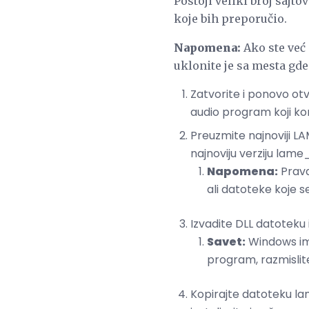
Postoji veliki broj sajt
koje bih preporučio.
Napomena:
Ako ste već 
uklonite je sa mesta gde
Zatvorite i ponovo otv
audio program koji ko
Preuzmite najnoviji 
najnoviju verziju lame_
Napomena:
Prava
ali datoteke koje s
Izvadite DLL datoteku 
Savet:
Windows ima
program, razmislite
Kopirajte datoteku lam