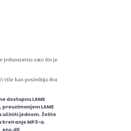
 jednostavno zato što je
ti više kao poslednja dva
dno dostupnu LAME
o, preuzimanjem LAME
 učiniti jednom.
Želite
 kreiranje MP3-a.
_enc.dll