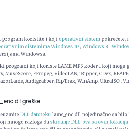
i program koristite i koji
operativni sistem
pokrećete, m
perativnim sistemima Windows 10
,
Windows 8
,
Window
verzijama Windowsa.
ski programi koji koriste LAME MP3 koder i koji mogu g
ity, MuseScore, FFmpeg, VideoLAN, jRipper, CDex, REA
zorLame, Audigrabber, RipTrax, WinAmp, UltraISO , Vi
_enc.dll greške
reuzmite
DLL datoteku
lame_enc.dll pojedinačno sa bilo 
toji mnogo razloga da
skidanje DLL-ova sa ovih lokacija 