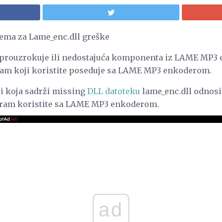
lema za Lame_enc.dll greške
 prouzrokuje ili nedostajuća komponenta iz LAME MP3 
gram koji koristite poseduje sa LAME MP3 enkoderom.
ci koja sadrži missing
DLL datoteku
lame_enc.dll odnosi
gram koristite sa LAME MP3 enkoderom.
ad