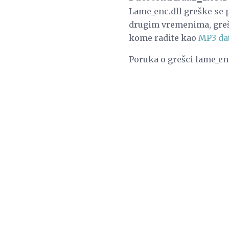
Lame_enc.dll greške se p
drugim vremenima, grešk
kome radite kao
MP3 da
Poruka o grešci lame_en