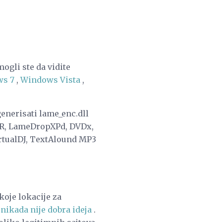
ogli ste da vidite
s 7
,
Windows Vista
,
enerisati lame_enc.dll
PER, LameDropXPd, DVDx,
rtualDJ, TextAlound MP3
koje lokacije za
nikada nije dobra ideja
.