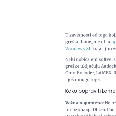
U zavisnosti od toga koj
grešku lame_enc.dll u
o
Windows XP
i starijim 
Neki uobičajeni softver
greške uključuju Audac
OmniEncoder, LAMEX, Ra
i još mnogo toga.
Kako popraviti Lame
Važna napomena:
Ne p
preuzimanje DLL-a. Pos