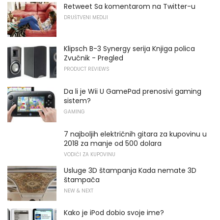
Retweet Sa komentarom na Twitter-u
DRUŠTVENI MEDIJI
Klipsch B-3 Synergy serija Knjiga polica
Zvučnik - Pregled
PRODUCT REVIEWS
Da li je Wii U GamePad prenosivi gaming
sistem?
GAMING
7 najboljih električnih gitara za kupovinu u
2018 za manje od 500 dolara
VODIČI ZA KUPOVINU
Usluge 3D štampanja Kada nemate 3D
štampača
NEW & NEXT
Kako je iPod dobio svoje ime?