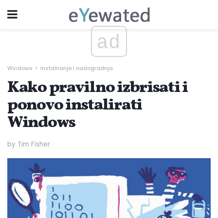
ad
Windows
Instaliranje i nadogradnja
Kako pravilno izbrisati i
ponovo instalirati
Windows
by Tim Fisher