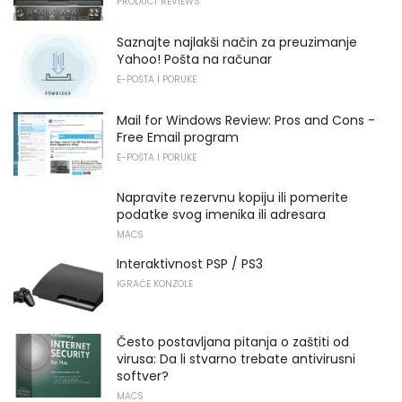
PRODUCT REVIEWS
Saznajte najlakši način za preuzimanje
Yahoo! Pošta na računar
E-POŠTA I PORUKE
Mail for Windows Review: Pros and Cons -
Free Email program
E-POŠTA I PORUKE
Napravite rezervnu kopiju ili pomerite
podatke svog imenika ili adresara
MACS
Interaktivnost PSP / PS3
IGRAĆE KONZOLE
Često postavljana pitanja o zaštiti od
virusa: Da li stvarno trebate antivirusni
softver?
MACS