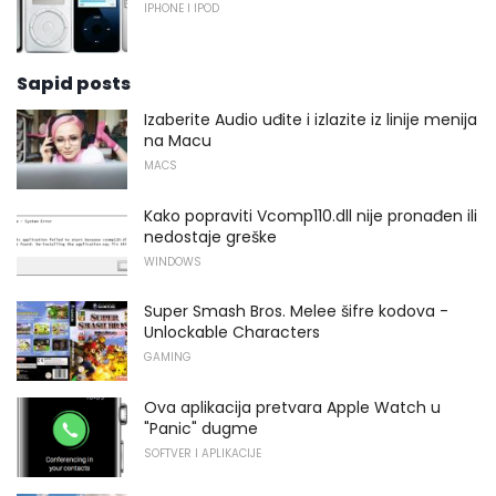
IPHONE I IPOD
Sapid posts
Izaberite Audio uđite i izlazite iz linije menija
na Macu
MACS
Kako popraviti Vcomp110.dll nije pronađen ili
nedostaje greške
WINDOWS
Super Smash Bros. Melee šifre kodova -
Unlockable Characters
GAMING
Ova aplikacija pretvara Apple Watch u
"Panic" dugme
SOFTVER I APLIKACIJE