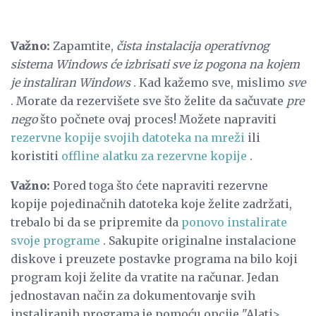
Važno:
Zapamtite,
čista instalacija operativnog
sistema Windows će izbrisati sve iz pogona na kojem
je instaliran Windows
. Kad kažemo sve, mislimo
sve
. Morate da rezervišete sve što želite da sačuvate
pre
nego
što počnete ovaj proces! Možete napraviti
rezervne kopije svojih datoteka na mreži
ili
koristiti
offline alatku za rezervne kopije
.
Važno:
Pored toga što ćete napraviti rezervne
kopije pojedinačnih datoteka koje želite zadržati,
trebalo bi da se pripremite da
ponovo instalirate
svoje programe
. Sakupite originalne instalacione
diskove i preuzete postavke programa na bilo koji
program koji želite da vratite na računar. Jedan
jednostavan način za dokumentovanje svih
instaliranih programa je pomoću opcije "Alati>