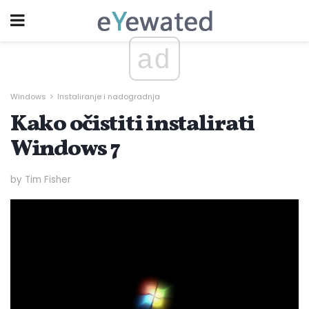
ad
Windows
Instaliranje i nadogradnja
Kako očistiti instalirati
Windows 7
by Tim Fisher