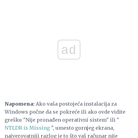
ad
Napomena:
Ako vaša postojeća instalacija za
Windows počne da se pokreće ili ako ovde vidite
grešku "Nije pronađen operativni sistem" ili "
NTLDR is Missing
", umesto gornjeg ekrana,
najverovatniji razlog je to što vaš računar nije