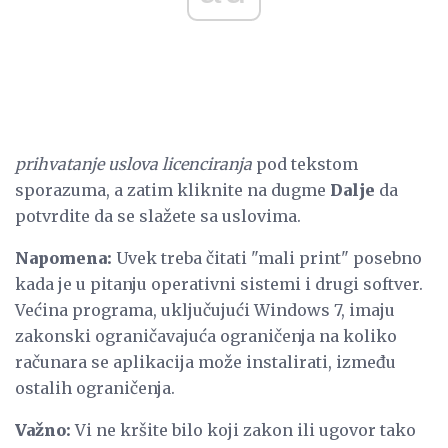
prihvatanje uslova licenciranja
pod tekstom
sporazuma, a zatim kliknite na dugme
Dalje
da
potvrdite da se slažete sa uslovima.
Napomena:
Uvek treba čitati "mali print" posebno
kada je u pitanju operativni sistemi i drugi softver.
Većina programa, uključujući Windows 7, imaju
zakonski ograničavajuća ograničenja na koliko
računara se aplikacija može instalirati, između
ostalih ograničenja.
Važno:
Vi ne kršite bilo koji zakon ili ugovor tako