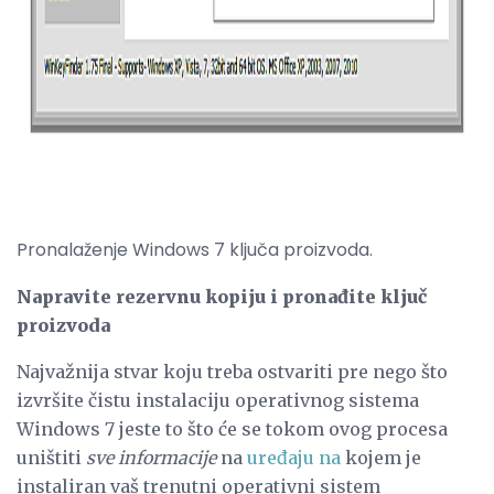
Pronalaženje Windows 7 ključa proizvoda.
Napravite rezervnu kopiju i pronađite ključ
proizvoda
Najvažnija stvar koju treba ostvariti pre nego što
izvršite čistu instalaciju operativnog sistema
Windows 7 jeste to što će se tokom ovog procesa
uništiti
sve informacije
na
uređaju na
kojem je
instaliran vaš trenutni operativni sistem