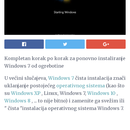
Kompletan korak po korak za ponovno instaliranje
Windows 7 od ogrebotine
U većini slučajeva,
Windows 7
čista instalacija znači
uklanjanje postojećeg
operativnog sistema
(kao što
su
Windows XP
, Linux, Windows 7,
Windows 10
,
Windows 8
, ... to nije bitno) i zamenite ga svežim ili
" čista "instalacija operativnog sistema Windows 7.