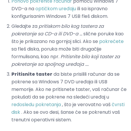
Ponovo pokrenite računar
pomoću Windows 7
DVD-a na
optičkom uređaju
ili sa ispravno
konfigurisanim Windows 7 USB fleš diskom.
Gledajte za
pritiskom bilo kog tastera za
pokretanje sa CD-a ili DVD-a ...
slične poruke kao
što je prikazano na gornjoj slici. Ako se
pokrećete
sa fleš diska, poruka može biti drugačije
formulisana, kao npr.
Pritisnite bilo koji taster za
pokretanje sa spoljnog uređaja ....
Pritisnite taster
da biste prisilili računar da se
pokrene sa Windows 7 DVD uređaja ili USB
memorije. Ako ne pritisnete taster, vaš računar će
pokušati da se pokrene na sledeći uređaj u
redosledu pokretanja
, što je verovatno vaš
čvrsti
disk
. Ako se ovo desi, šanse će se pokrenuti vaš
trenutni operativni sistem.