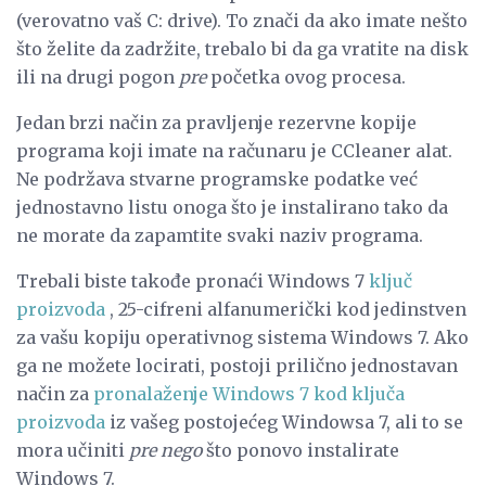
(verovatno vaš C: drive). To znači da ako imate nešto
što želite da zadržite, trebalo bi da ga vratite na disk
ili na drugi pogon
pre
početka ovog procesa.
Jedan brzi način za pravljenje rezervne kopije
programa koji imate na računaru je CCleaner alat.
Ne podržava stvarne programske podatke već
jednostavno listu onoga što je instalirano tako da
ne morate da zapamtite svaki naziv programa.
Trebali biste takođe pronaći Windows 7
ključ
proizvoda
, 25-cifreni alfanumerički kod jedinstven
za vašu kopiju operativnog sistema Windows 7. Ako
ga ne možete locirati, postoji prilično jednostavan
način za
pronalaženje Windows 7 kod ključa
proizvoda
iz vašeg postojećeg Windowsa 7, ali to se
mora učiniti
pre nego
što ponovo instalirate
Windows 7.