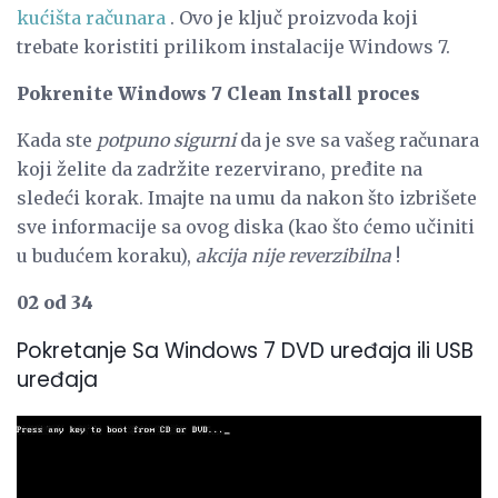
kućišta računara
. Ovo je ključ proizvoda koji
trebate koristiti prilikom instalacije Windows 7.
Pokrenite Windows 7 Clean Install proces
Kada ste
potpuno sigurni
da je sve sa vašeg računara
koji želite da zadržite rezervirano, pređite na
sledeći korak. Imajte na umu da nakon što izbrišete
sve informacije sa ovog diska (kao što ćemo učiniti
u budućem koraku),
akcija nije reverzibilna
!
02 od 34
Pokretanje Sa Windows 7 DVD uređaja ili USB
uređaja