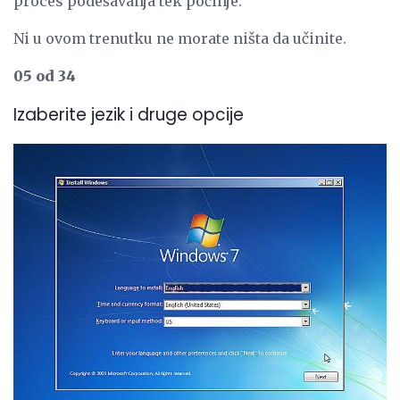
proces podešavanja tek počinje.
Ni u ovom trenutku ne morate ništa da učinite.
05 od 34
Izaberite jezik i druge opcije