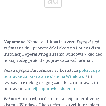
ad
Napomena:
Nemojte kliknuti na vezu
Popravi svoj
računar
na dnu prozora čak i ako završite ovu čistu
instalaciju operativnog sistema Windows 7 kao deo
nekog većeg projekta popravke za vaš računar.
Veza za
popravku računara
se koristi za
pokretanje
popravke za pokretanje sistema Windows 7
ili
izvršavanje nekog drugog zadatka za oporavak ili
popravku iz
opcija oporavka sistema
.
Važno:
Ako obavljaju čistu instalaciju operativnog
sistema Windows 7 kao rješenje za veliki problem,