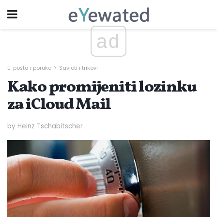
ad
E-pošta i poruke
Savjeti i trikovi
Kako promijeniti lozinku
za iCloud Mail
by Heinz Tschabitscher