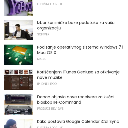
E-POŠTA I PORUKE
Izbor korisničke baze podataka za vašu
organizaciju
SOFTVER
Podizanje operativnog sistema Windows 7 i
Mac OS X
MACS
Korišćenjem iTunes Geniusa za otkrivanje
nove muzike
IPHONE I IPOD
Denon objavio nove receivere za kućni
bioskop IN-Command
PRODUCT REVIEWS
Kako postaviti Google Calendar iCal Sync
E-POŠTA I PORUKE