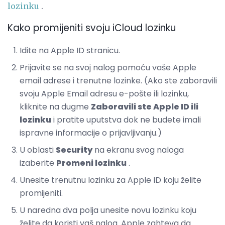
lozinku
.
Kako promijeniti svoju iCloud lozinku
Idite na Apple ID stranicu.
Prijavite se na svoj nalog pomoću vaše Apple
email adrese i trenutne lozinke. (Ako ste zaboravili
svoju Apple Email adresu e-pošte ili lozinku,
kliknite na dugme
Zaboravili ste Apple ID ili
lozinku
i pratite uputstva dok ne budete imali
ispravne informacije o prijavljivanju.)
U oblasti
Security
na ekranu svog naloga
izaberite
Promeni lozinku
.
Unesite trenutnu lozinku za Apple ID koju želite
promijeniti.
U naredna dva polja unesite novu lozinku koju
želite da koristi vaš nalog. Apple zahteva da