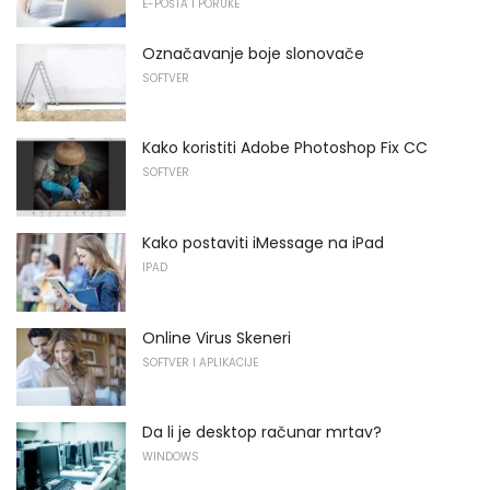
E-POŠTA I PORUKE
Označavanje boje slonovače
SOFTVER
Kako koristiti Adobe Photoshop Fix CC
SOFTVER
Kako postaviti iMessage na iPad
IPAD
Online Virus Skeneri
SOFTVER I APLIKACIJE
Da li je desktop računar mrtav?
WINDOWS