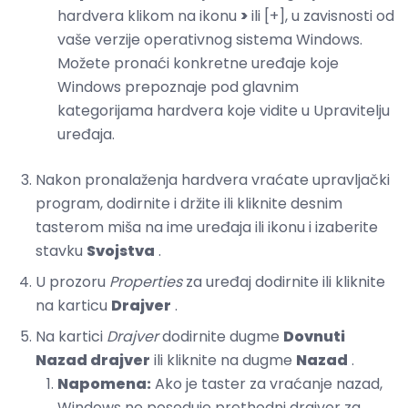
hardvera klikom na ikonu
>
ili [+], u zavisnosti od
vaše verzije operativnog sistema Windows.
Možete pronaći konkretne uređaje koje
Windows prepoznaje pod glavnim
kategorijama hardvera koje vidite u Upravitelju
uređaja.
Nakon pronalaženja hardvera vraćate upravljački
program, dodirnite i držite ili kliknite desnim
tasterom miša na ime uređaja ili ikonu i izaberite
stavku
Svojstva
.
U prozoru
Properties
za uređaj dodirnite ili kliknite
na karticu
Drajver
.
Na kartici
Drajver
dodirnite dugme
Dovnuti
Nazad drajver
ili kliknite na dugme
Nazad
.
Napomena:
Ako je taster za vraćanje nazad,
Windows ne poseduje prethodni drajver za