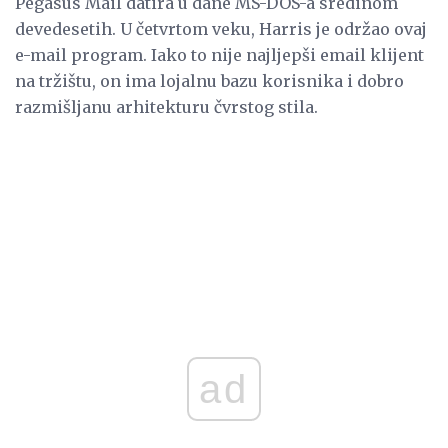
Pegasus Mail datira u dane MS-DOS-a sredinom
devedesetih. U četvrtom veku, Harris je održao ovaj
e-mail program. Iako to nije najljepši email klijent
na tržištu, on ima lojalnu bazu korisnika i dobro
razmišljanu arhitekturu čvrstog stila.
ad