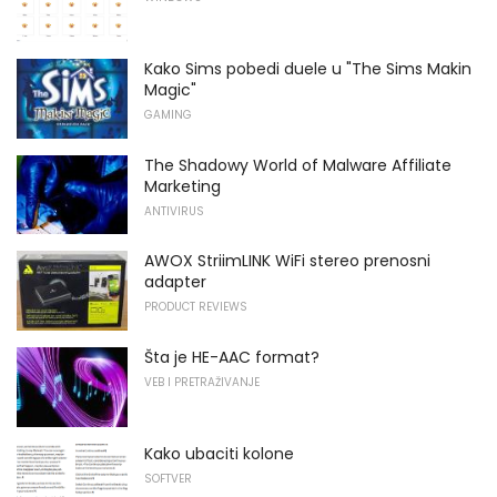
Kako Sims pobedi duele u "The Sims Makin
Magic"
GAMING
The Shadowy World of Malware Affiliate
Marketing
ANTIVIRUS
AWOX StriimLINK WiFi stereo prenosni
adapter
PRODUCT REVIEWS
Šta je HE-AAC format?
VEB I PRETRAŽIVANJE
Kako ubaciti kolone
SOFTVER