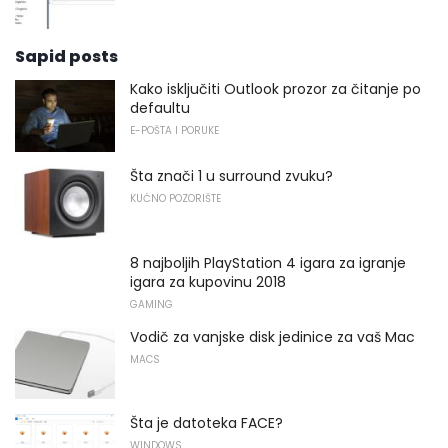
Sapid posts
Kako isključiti Outlook prozor za čitanje po
defaultu
E-POŠTA I PORUKE
Šta znači 1 u surround zvuku?
KUĆNO POZORIŠTE
8 najboljih PlayStation 4 igara za igranje
igara za kupovinu 2018
GAMING
Vodič za vanjske disk jedinice za vaš Mac
MACS
Šta je datoteka FACE?
WINDOWS