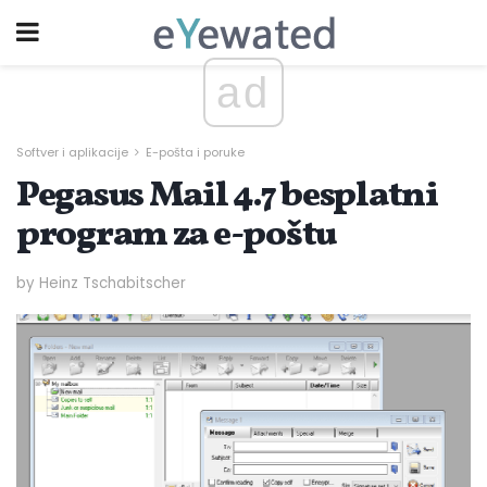
ad
Softver i aplikacije
E-pošta i poruke
Pegasus Mail 4.7 besplatni
program za e-poštu
by Heinz Tschabitscher