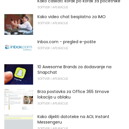
Kako ćaskati: korak po korak za početnike
SOFTVER I APLIKACIJE
Kako video chat besplatno za IMO
SOFTVER I APLIKACIJE
Inbox.com - pregled e-pošte
SOFTVER I APLIKACIJE
10 Awesome Brands za dodavanje na
Snapchat
SOFTVER I APLIKACIJE
Brza postavka za Office 365 timove
lokacija u oblaku
SOFTVER I APLIKACIJE
Kako dijeliti datoteke na AOL Instant
Messengeru
SOFTVER I APLIKACIJE