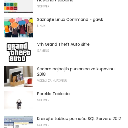
Flowchart šablone
SOFTVER
Saznajte Linux Command - gawk
LINUX
Vrh Grand Theft Auto šifre
GAMING
Sedam najboljih punionica za kupovinu
2018
VODIČI ZA KUPOVINU
Poreklo Tabloida
SOFTVER
Kreirajte tablicu pomoću SQL Servera 2012
SOFTVER