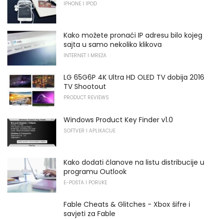
IPHONE I IPOD
Kako možete pronaći IP adresu bilo kojeg
sajta u samo nekoliko klikova
INTERNET I MREŽA
LG 65G6P 4K Ultra HD OLED TV dobija 2016
TV Shootout
PRODUCT REVIEWS
Windows Product Key Finder v1.0
SOFTVER I APLIKACIJE
Kako dodati članove na listu distribucije u
programu Outlook
E-POŠTA I PORUKE
Fable Cheats & Glitches - Xbox šifre i
savjeti za Fable