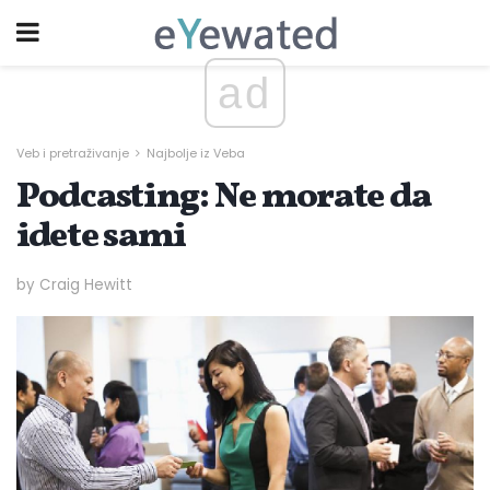
ad
Veb i pretraživanje
Najbolje iz Veba
Podcasting: Ne morate da
idete sami
by Craig Hewitt