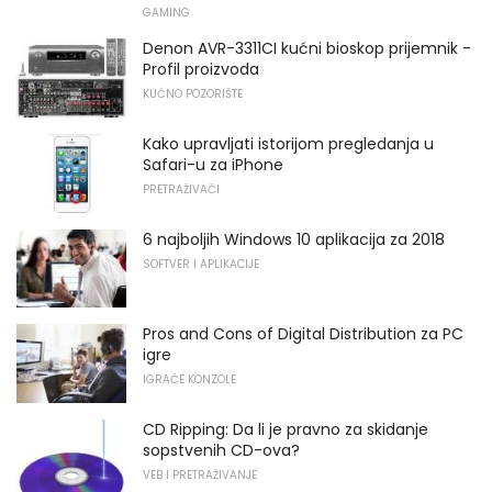
GAMING
Denon AVR-3311CI kućni bioskop prijemnik -
Profil proizvoda
KUĆNO POZORIŠTE
Kako upravljati istorijom pregledanja u
Safari-u za iPhone
PRETRAŽIVAČI
6 najboljih Windows 10 aplikacija za 2018
SOFTVER I APLIKACIJE
Pros and Cons of Digital Distribution za PC
igre
IGRAĆE KONZOLE
CD Ripping: Da li je pravno za skidanje
sopstvenih CD-ova?
VEB I PRETRAŽIVANJE