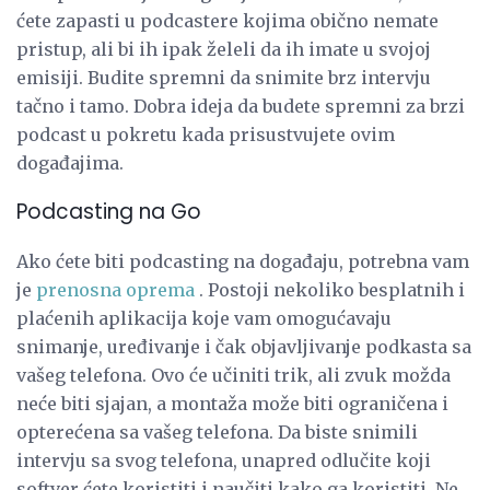
ćete zapasti u podcastere kojima obično nemate
pristup, ali bi ih ipak želeli da ih imate u svojoj
emisiji. Budite spremni da snimite brz intervju
tačno i tamo. Dobra ideja da budete spremni za brzi
podcast u pokretu kada prisustvujete ovim
događajima.
Podcasting na Go
Ako ćete biti podcasting na događaju, potrebna vam
je
prenosna oprema
. Postoji nekoliko besplatnih i
plaćenih aplikacija koje vam omogućavaju
snimanje, uređivanje i čak objavljivanje podkasta sa
vašeg telefona. Ovo će učiniti trik, ali zvuk možda
neće biti sjajan, a montaža može biti ograničena i
opterećena sa vašeg telefona. Da biste snimili
intervju sa svog telefona, unapred odlučite koji
softver ćete koristiti i naučiti kako ga koristiti. Ne