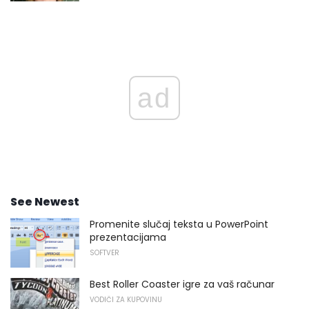
ad
See Newest
Promenite slučaj teksta u PowerPoint
prezentacijama
SOFTVER
Best Roller Coaster igre za vaš računar
VODIČI ZA KUPOVINU