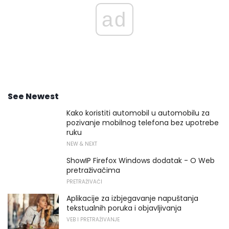
ad
See Newest
Kako koristiti automobil u automobilu za
pozivanje mobilnog telefona bez upotrebe
ruku
NEW & NEXT
ShowIP Firefox Windows dodatak - O Web
pretraživačima
PRETRAŽIVAČI
Aplikacije za izbjegavanje napuštanja
tekstualnih poruka i objavljivanja
VEB I PRETRAŽIVANJE