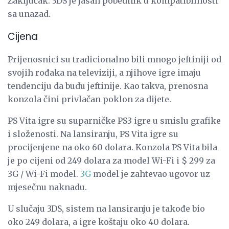
Zaključak: 3DS je jasan pobednik u kompatibilnosti
sa unazad.
Cijena
Prijenosnici su tradicionalno bili mnogo jeftiniji od
svojih rođaka na televiziji, a njihove igre imaju
tendenciju da budu jeftinije. Kao takva, prenosna
konzola čini privlačan poklon za dijete.
PS Vita igre su suparničke PS3 igre u smislu grafike
i složenosti. Na lansiranju, PS Vita igre su
procijenjene na oko 60 dolara. Konzola PS Vita bila
je po cijeni od 249 dolara za model Wi-Fi i $ 299 za
3G / Wi-Fi model.
3G
model je zahtevao ugovor uz
mjesečnu naknadu.
U slučaju 3DS, sistem na lansiranju je takođe bio
oko 249 dolara, a igre koštaju oko 40 dolara.