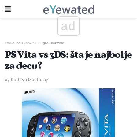
ad
Vodiči za kupovinu
Igre i konzole
PS Vita vs 3DS: šta je najbolje
za decu?
by Kathryn Montminy