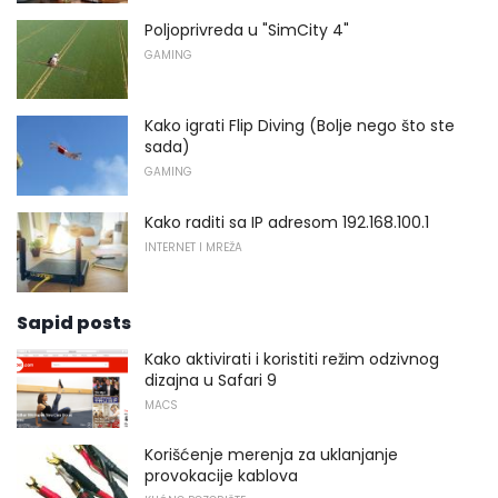
Poljoprivreda u "SimCity 4"
GAMING
Kako igrati Flip Diving (Bolje nego što ste
sada)
GAMING
Kako raditi sa IP adresom 192.168.100.1
INTERNET I MREŽA
Sapid posts
Kako aktivirati i koristiti režim odzivnog
dizajna u Safari 9
MACS
Korišćenje merenja za uklanjanje
provokacije kablova