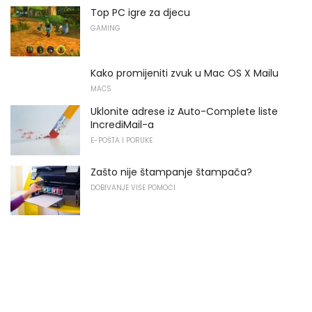
Top PC igre za djecu
GAMING
Kako promijeniti zvuk u Mac OS X Mailu
MACS
Uklonite adrese iz Auto-Complete liste
IncrediMail-a
E-POŠTA I PORUKE
Zašto nije štampanje štampača?
DOBIVANJE VIŠE POMOĆI