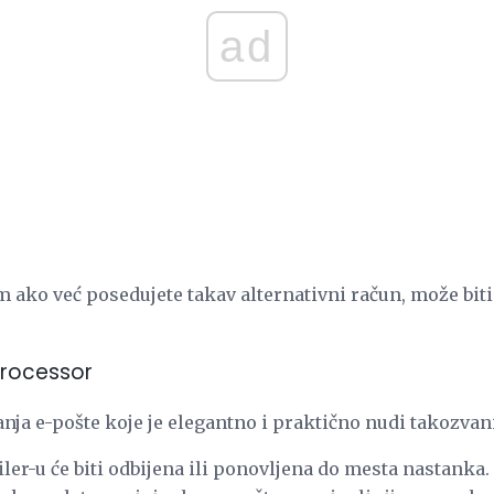
ad
m ako već posedujete takav alternativni račun, može bit
Processor
nja e-pošte koje je elegantno i praktično nudi takozvan
ler-u će biti odbijena ili ponovljena do mesta nastanka