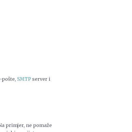
e-pošte,
SMTP
server i
 Na primjer, ne pomaže