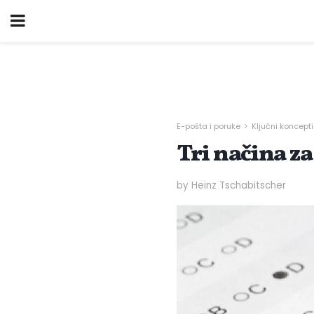
E-pošta i poruke
Ključni koncepti
Tri načina za
by Heinz Tschabitscher