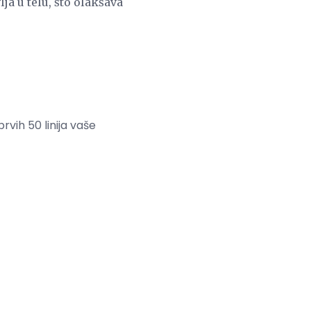
a u telu, što olakšava
vih 50 linija vaše