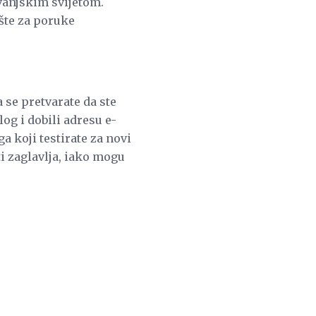
 vanjskim svijetom.
šte za poruke
 se pretvarate da ste
og i dobili adresu e-
 koji testirate za novi
ti zaglavlja, iako mogu