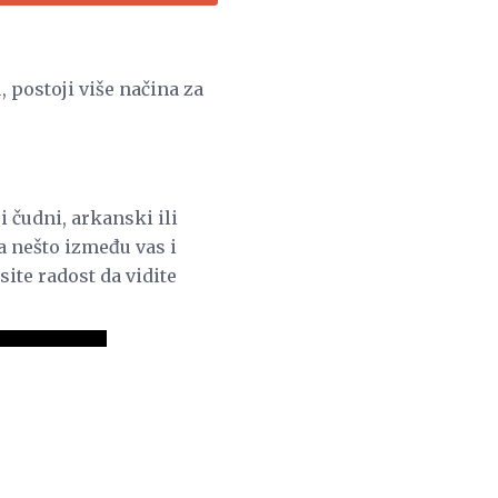
, postoji više načina za
i čudni, arkanski ili
a nešto između vas i
site radost da vidite