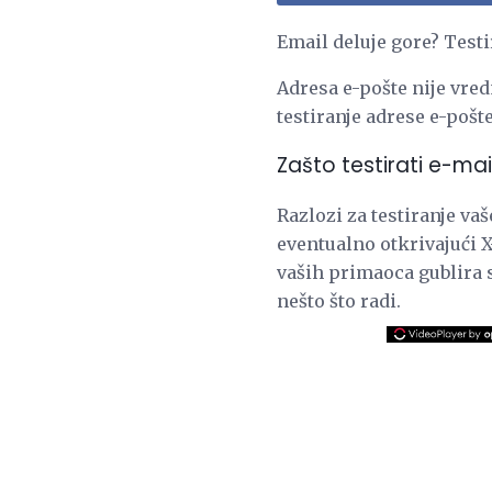
Email deluje gore? Testi
Adresa e-pošte nije vredn
testiranje adrese e-pošte
Zašto testirati e-ma
Razlozi za testiranje vaš
eventualno otkrivajući 
vaših primaoca gublira sv
nešto što radi.