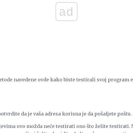
ad
metode navedene ovde kako biste testirali svoj program 
potvrdite da je vaša adresa korisna je da pošaljete poštu.
vima ovo možda neće testirati ono što želite testirati.