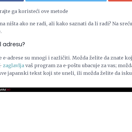
rajte ga koristeći ove metode
a ništa ako ne radi, ali kako saznati da li radi? Na sreću
.
il adresu?
e e-adrese su mnogi i različiti. Možda želite da znate koj
X-
zaglavlja
vaš program za e-poštu ubacuje za vas; možd
e japanski tekst koji ste uneli, ili možda želite da isku