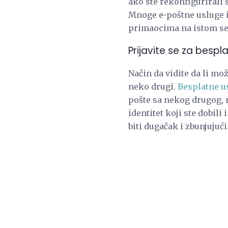
ako ste rekonfigurirali s
Mnoge e-poštne usluge i
primaocima na istom se
Prijavite se za besp
Način da vidite da li mo
neko drugi.
Besplatne u
pošte sa nekog drugog, n
identitet koji ste dobil
biti dugačak i zbunjujući