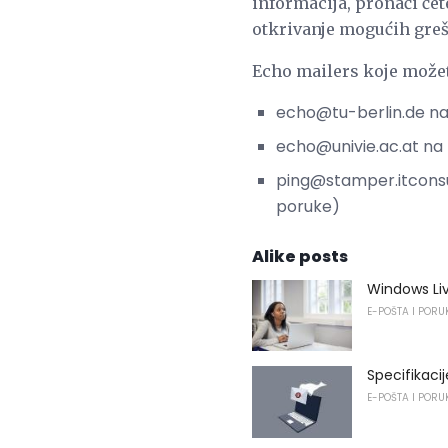
informacija, pronaći ćet
otkrivanje mogućih greš
Echo mailers koje možet
echo@tu-berlin.de na 
echo@univie.ac.at na 
ping@stamper.itconsul
poruke)
Alike posts
Windows Li
E-POŠTA I PORU
Specifikaci
E-POŠTA I PORU