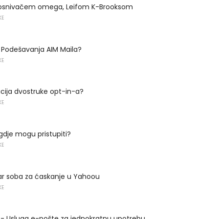
a osnivačem omega, Leifom K-Brooksom
KE
P Podešavanja AIM Maila?
KE
nicija dvostruke opt-in-a?
KE
 gdje mogu pristupiti?
KE
ar soba za ćaskanje u Yahoou
KE
 - Usluga e-pošte za jednokratnu upotrebu