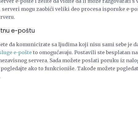
erver e-pošte i želite da vidite da li može razgovarati s
 serveri mogu zaobići veliki deo procesa isporuke e-po
rveru.
latnu e-poštu
žete da komunicirate sa ljudima koji nisu sami sebe je da
sluge e-pošte
to omogućavaju. Postavili ste besplatan nal
ezavisnog servera. Sada možete poslati poruku iz naloga
i i pogledajte ako to funkcioniše. Takođe možete pogleda
.