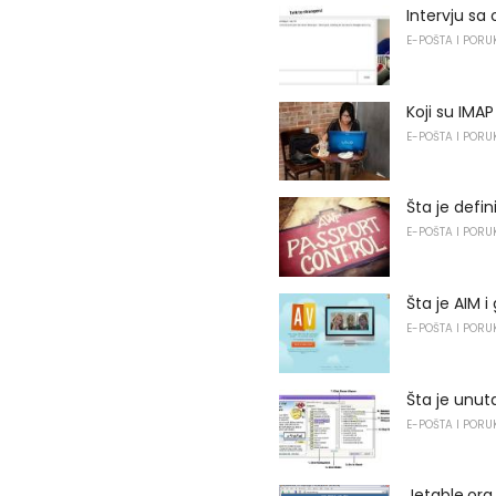
Intervju s
E-POŠTA I PORU
Koji su IMA
E-POŠTA I PORU
Šta je defi
E-POŠTA I PORU
Šta je AIM i
E-POŠTA I PORU
Šta je unut
E-POŠTA I PORU
Jetable.org