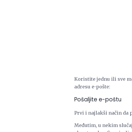
Koristite jednu ili sve 
adresu e-pošte:
Pošaljite e-poštu
Prvi i najlakši način da 
Međutim, u nekim slučaje