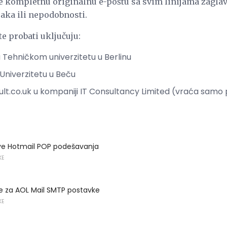
e kompletnu originalnu e-poštu sa svim linijama zaglavlj
aka ili nepodobnosti.
e probati uključuju:
Tehničkom univerzitetu u Berlinu
Univerzitetu u Beču
t.co.uk u kompaniji IT Consultancy Limited (vraća samo pr
ve Hotmail POP podešavanja
KE
je za AOL Mail SMTP postavke
KE