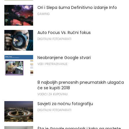
Ori i Slepa šuma Definitivno izdanje Info
GAMING
Auto Focus Vs. Ručni fokus
DIGITALNI FOTOAPARATI
Neobranjene Google stvari
VEB I PRETRAŽIVANJE
8 najboljih prenosnih pneumatskih ulagača
će se kupiti 2018
VODIČI ZA KUPOVINU
Savjeti za noćnu fotografiju
DIGITALNI FOTOAPARATI
Šta je Google pomoćnik i kako ga možete