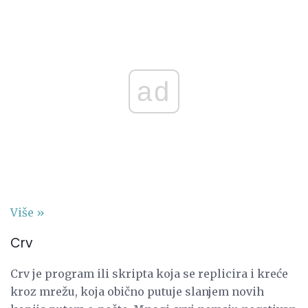
ad
Više »
Crv
Crv je program ili skripta koja se replicira i kreće
kroz mrežu, koja obično putuje slanjem novih