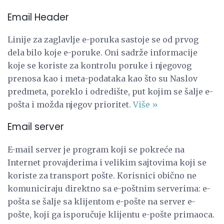
Email Header
Linije za zaglavlje e-poruka sastoje se od prvog
dela bilo koje e-poruke. Oni sadrže informacije
koje se koriste za kontrolu poruke i njegovog
prenosa kao i meta-podataka kao što su Naslov
predmeta, poreklo i odredište, put kojim se šalje e-
pošta i možda njegov prioritet.
Više »
Email server
E-mail server je program koji se pokreće na
Internet provajderima i velikim sajtovima koji se
koriste za transport pošte. Korisnici obično ne
komuniciraju direktno sa e-poštnim serverima: e-
pošta se šalje sa klijentom e-pošte na server e-
pošte, koji ga isporučuje klijentu e-pošte primaoca.