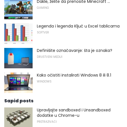
Dakle, želite da prenosite Minecraft ...
GAMING
Legenda i legenda Ključ u Excel tablicama
SOFTVER
Definišite označavanje: šta je oznaka?
DRUŠTVENI MEDIJI
Kako očistiti instalirati Windows 8 ili 8.1
WINDOWS
Sapid posts
Upravljajte sandboxed i Unsandboxed
dodatke u Chrome-u
PRETRAŽIVAČI