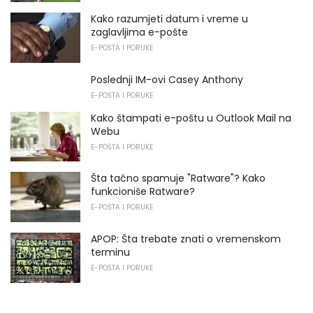
Kako razumjeti datum i vreme u
zaglavljima e-pošte
E-POŠTA I PORUKE
Poslednji IM-ovi Casey Anthony
E-POŠTA I PORUKE
Kako štampati e-poštu u Outlook Mail na
Webu
E-POŠTA I PORUKE
Šta tačno spamuje "Ratware"? Kako
funkcioniše Ratware?
E-POŠTA I PORUKE
APOP: Šta trebate znati o vremenskom
terminu
E-POŠTA I PORUKE