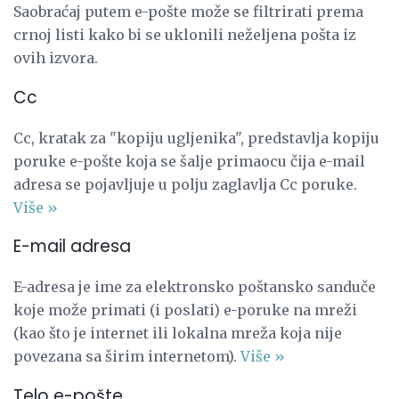
Saobraćaj putem e-pošte može se filtrirati prema
crnoj listi kako bi se uklonili neželjena pošta iz
ovih izvora.
Cc
Cc, kratak za "kopiju ugljenika", predstavlja kopiju
poruke e-pošte koja se šalje primaocu čija e-mail
adresa se pojavljuje u polju zaglavlja Cc poruke.
Više »
E-mail adresa
E-adresa je ime za elektronsko poštansko sanduče
koje može primati (i poslati) e-poruke na mreži
(kao što je internet ili lokalna mreža koja nije
povezana sa širim internetom).
Više »
Telo e-pošte