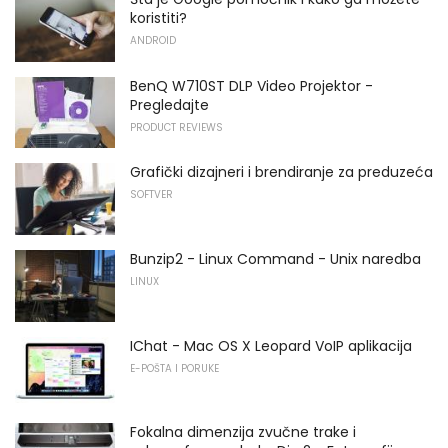
koristiti?
ANDROID
BenQ W710ST DLP Video Projektor -
Pregledajte
PRODUCT REVIEWS
Grafički dizajneri i brendiranje za preduzeća
SOFTVER
Bunzip2 - Linux Command - Unix naredba
LINUX
IChat - Mac OS X Leopard VoIP aplikacija
E-POŠTA I PORUKE
Fokalna dimenzija zvučne trake i