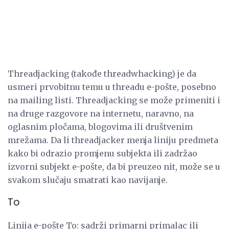
Threadjacking (takođe threadwhacking) je da
usmeri prvobitnu temu u threadu e-pošte, posebno
na mailing listi. Threadjacking se može primeniti i
na druge razgovore na internetu, naravno, na
oglasnim pločama, blogovima ili društvenim
mrežama. Da li threadjacker menja liniju predmeta
kako bi odrazio promjenu subjekta ili zadržao
izvorni subjekt e-pošte, da bi preuzeo nit, može se u
svakom slučaju smatrati kao navijanje.
To
Linija e-pošte To: sadrži primarni primalac ili