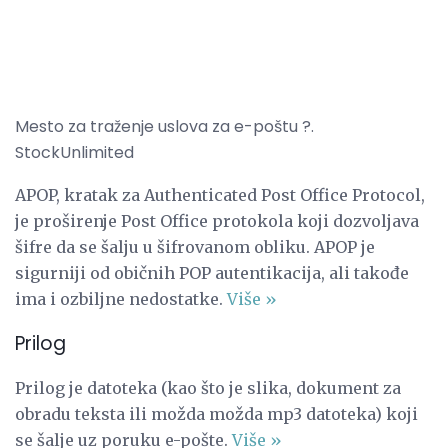
Mesto za traženje uslova za e-poštu ?.
StockUnlimited
APOP, kratak za Authenticated Post Office Protocol,
je proširenje Post Office protokola koji dozvoljava
šifre da se šalju u šifrovanom obliku. APOP je
sigurniji od običnih POP autentikacija, ali takođe
ima i ozbiljne nedostatke.
Više »
Prilog
Prilog je datoteka (kao što je slika, dokument za
obradu teksta ili možda možda mp3 datoteka) koji
se šalje uz poruku e-pošte.
Više »