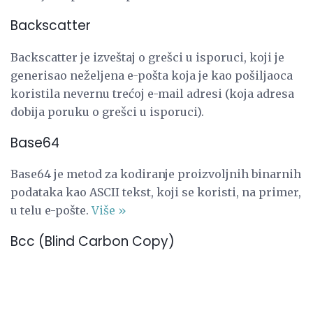
Backscatter
Backscatter je izveštaj o grešci u isporuci, koji je
generisao neželjena e-pošta koja je kao pošiljaoca
koristila nevernu trećoj e-mail adresi (koja adresa
dobija poruku o grešci u isporuci).
Base64
Base64 je metod za kodiranje proizvoljnih binarnih
podataka kao ASCII tekst, koji se koristi, na primer,
u telu e-pošte.
Više »
Bcc (Blind Carbon Copy)