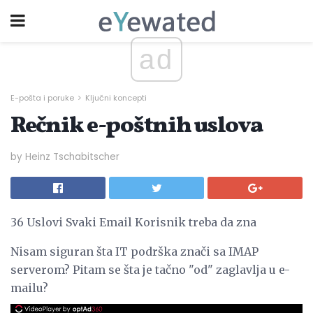
ad
E-pošta i poruke
Ključni koncepti
Rečnik e-poštnih uslova
by Heinz Tschabitscher
36 Uslovi Svaki Email Korisnik treba da zna
Nisam siguran šta IT podrška znači sa IMAP
serverom? Pitam se šta je tačno "od" zaglavlja u e-
mailu?