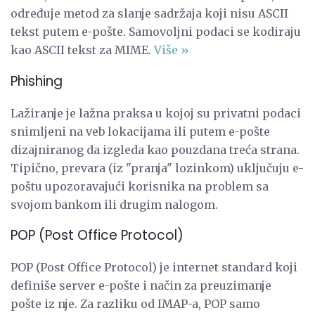
određuje metod za slanje sadržaja koji nisu ASCII
tekst putem e-pošte. Samovoljni podaci se kodiraju
kao ASCII tekst za MIME.
Više »
Phishing
Lažiranje je lažna praksa u kojoj su privatni podaci
snimljeni na veb lokacijama ili putem e-pošte
dizajniranog da izgleda kao pouzdana treća strana.
Tipično, prevara (iz "pranja" lozinkom) uključuju e-
poštu upozoravajući korisnika na problem sa
svojom bankom ili drugim nalogom.
POP (Post Office Protocol)
POP (Post Office Protocol) je internet standard koji
definiše server e-pošte i način za preuzimanje
pošte iz nje. Za razliku od IMAP-a, POP samo