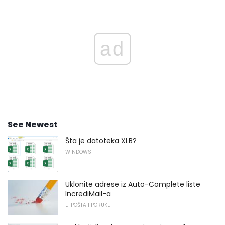
ad
See Newest
Šta je datoteka XLB?
WINDOWS
Uklonite adrese iz Auto-Complete liste
IncrediMail-a
E-POŠTA I PORUKE