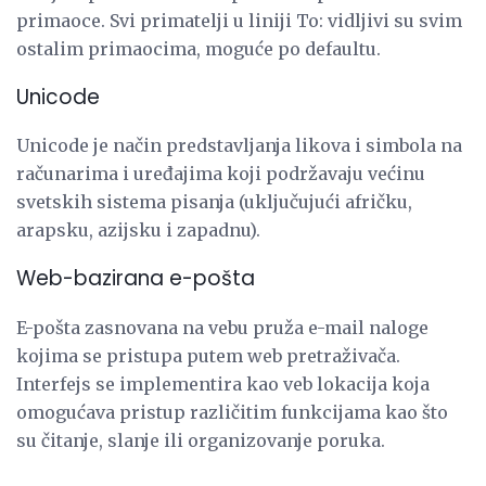
primaoce. Svi primatelji u liniji To: vidljivi su svim
ostalim primaocima, moguće po defaultu.
Unicode
Unicode je način predstavljanja likova i simbola na
računarima i uređajima koji podržavaju većinu
svetskih sistema pisanja (uključujući afričku,
arapsku, azijsku i zapadnu).
Web-bazirana e-pošta
E-pošta zasnovana na vebu pruža e-mail naloge
kojima se pristupa putem web pretraživača.
Interfejs se implementira kao veb lokacija koja
omogućava pristup različitim funkcijama kao što
su čitanje, slanje ili organizovanje poruka.