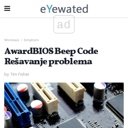
ad
Windows
Simptomi
AwardBIOS Beep Code
Rešavanje problema
by Tim Fisher