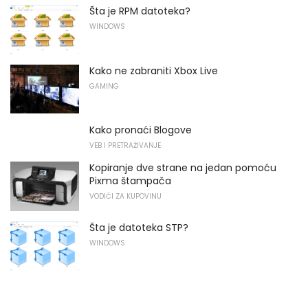
Šta je RPM datoteka?
WINDOWS
Kako ne zabraniti Xbox Live
GAMING
Kako pronaći Blogove
VEB I PRETRAŽIVANJE
Kopiranje dve strane na jedan pomoću
Pixma štampača
VODIČI ZA KUPOVINU
Šta je datoteka STP?
WINDOWS