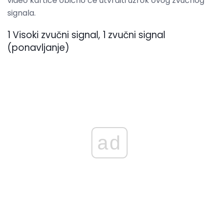
video kartice obično će utvrditi uzrok ovog zvučnog
signala.
1 Visoki zvučni signal, 1 zvučni signal
(ponavljanje)
ad