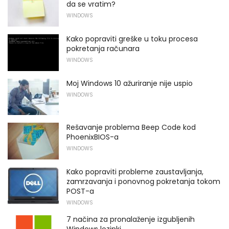
da se vratim?
WINDOWS
Kako popraviti greške u toku procesa
pokretanja računara
WINDOWS
Moj Windows 10 ažuriranje nije uspio
WINDOWS
Rešavanje problema Beep Code kod
PhoenixBIOS-a
WINDOWS
Kako popraviti probleme zaustavljanja,
zamrzavanja i ponovnog pokretanja tokom
POST-a
WINDOWS
7 načina za pronalaženje izgubljenih
Windows lozinki