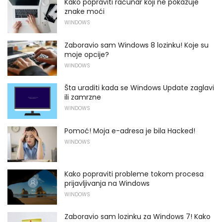
Kako popraviti računar koji ne pokazuje
znake moći
WINDOWS
Zaboravio sam Windows 8 lozinku! Koje su
moje opcije?
WINDOWS
Šta uraditi kada se Windows Update zaglavi
ili zamrzne
WINDOWS
Pomoć! Moja e-adresa je bila Hacked!
WINDOWS
Kako popraviti probleme tokom procesa
prijavljivanja na Windows
WINDOWS
Zaboravio sam lozinku za Windows 7! Kako