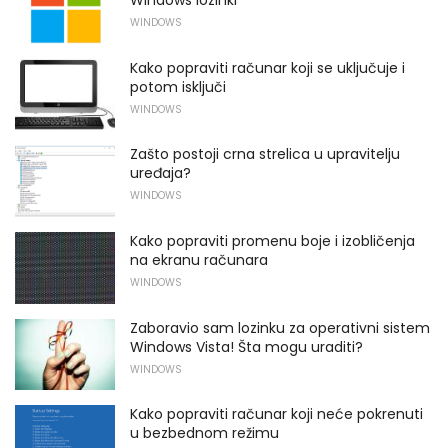
WINDOWS
Kako popraviti računar koji se uključuje i
potom isključi
WINDOWS
Zašto postoji crna strelica u upravitelju
uređaja?
WINDOWS
Kako popraviti promenu boje i izobličenja
na ekranu računara
WINDOWS
Zaboravio sam lozinku za operativni sistem
Windows Vista! Šta mogu uraditi?
WINDOWS
Kako popraviti računar koji neće pokrenuti
u bezbednom režimu