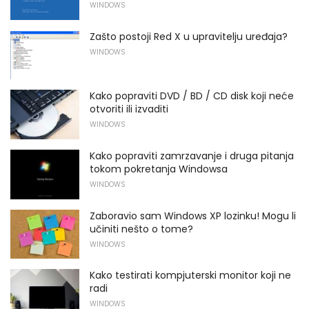
WINDOWS
Zašto postoji Red X u upravitelju uređaja?
WINDOWS
Kako popraviti DVD / BD / CD disk koji neće
otvoriti ili izvaditi
WINDOWS
Kako popraviti zamrzavanje i druga pitanja
tokom pokretanja Windowsa
WINDOWS
Zaboravio sam Windows XP lozinku! Mogu li
učiniti nešto o tome?
WINDOWS
Kako testirati kompjuterski monitor koji ne
radi
WINDOWS