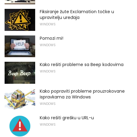
Fiksiranje žute Exclamation točke u
upravitelju uređaja
WINDOWS
Pomozi mi!
WINDOWS
Kako rešiti probleme sa Beep kodovima
WINDOWS
Kako popraviti probleme prouzrokovane
ispravkama za Windows
WINDOWS
Kako rešiti grešku u URL-u
WINDOWS