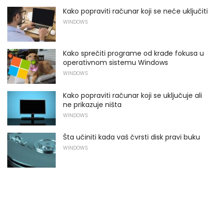
Kako popraviti računar koji se neće uključiti
WINDOWS
Kako sprečiti programe od krađe fokusa u
operativnom sistemu Windows
WINDOWS
Kako popraviti računar koji se uključuje ali
ne prikazuje ništa
WINDOWS
Šta učiniti kada vaš čvrsti disk pravi buku
WINDOWS