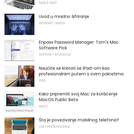
NEW & NEXT
Uvod u mrežno šifriranje
INTERNET I MREŽA
Enpass Password Manager: Tom's Mac
Software Pick
SOFTVER I APLIKACIJE
Naučite se kretati se iPad-om kao
profesionalnim putem s ovim pokretima
IPAD
Kako pripremiti svoj Mac za korišćenje
MacOS Public Beta
MACS
Šta je povezivanje mobilnog telefona?
VEB I PRETRAŽIVANJE