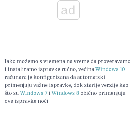
ad
Iako možemo s vremena na vreme da proveravamo
i instaliramo ispravke ručno, većina
Windows 10
računara je konfigurisana da automatski
primenjuju važne ispravke, dok starije verzije kao
što su
Windows 7
i
Windows 8
obično primenjuju
ove ispravke noći