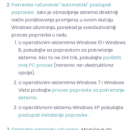
Pokrenite računarski "automatski" postupak
popravke
. Iako je obnavljanje sistema direktniji
način poništavanja promjena, u ovom slučaju
Windows ažuriranja, ponekad je sveobuhvatniji
proces popravke u redu.
U operativnim sistemima Windows 10 i Windows
8, pokušajte sa popravkom za pokretanje
sistema. Ako to ne čini trik, pokušajte
poništiti
ovaj PC proces
(naravno
ne-destruktivna
opcija).
U operativnim sistemima Windows 7 i Windows
Vista probajte
proces popravke za pokretanje
sistema
.
U operativnom sistemu Windows XP pokušajte
postupak instalacije popravke
.
Testirajte memoriju računara
. Moguće je da