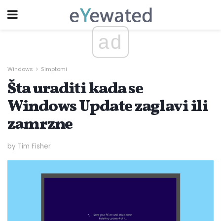
ad
Windows
Simptomi
Šta uraditi kada se
Windows Update zaglavi ili
zamrzne
by Tim Fisher