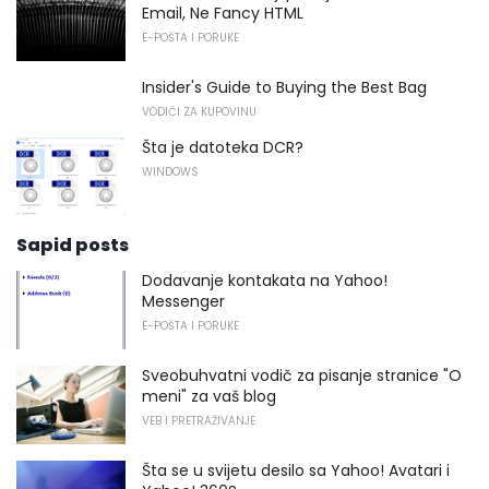
Email, Ne Fancy HTML
E-POŠTA I PORUKE
Insider's Guide to Buying the Best Bag
VODIČI ZA KUPOVINU
Šta je datoteka DCR?
WINDOWS
Sapid posts
Dodavanje kontakata na Yahoo!
Messenger
E-POŠTA I PORUKE
Sveobuhvatni vodič za pisanje stranice "O
meni" za vaš blog
VEB I PRETRAŽIVANJE
Šta se u svijetu desilo sa Yahoo! Avatari i