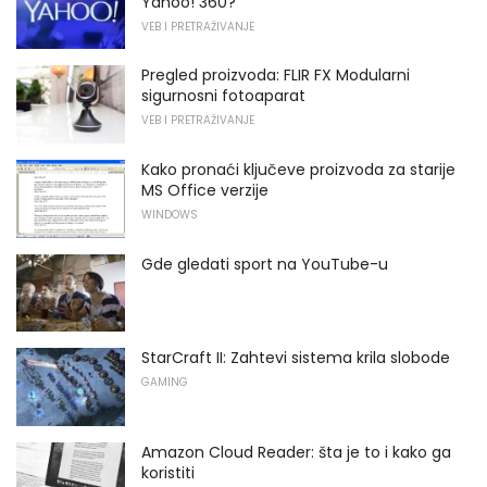
Yahoo! 360?
VEB I PRETRAŽIVANJE
Pregled proizvoda: FLIR FX Modularni
sigurnosni fotoaparat
VEB I PRETRAŽIVANJE
Kako pronaći ključeve proizvoda za starije
MS Office verzije
WINDOWS
Gde gledati sport na YouTube-u
StarCraft II: Zahtevi sistema krila slobode
GAMING
Amazon Cloud Reader: šta je to i kako ga
koristiti