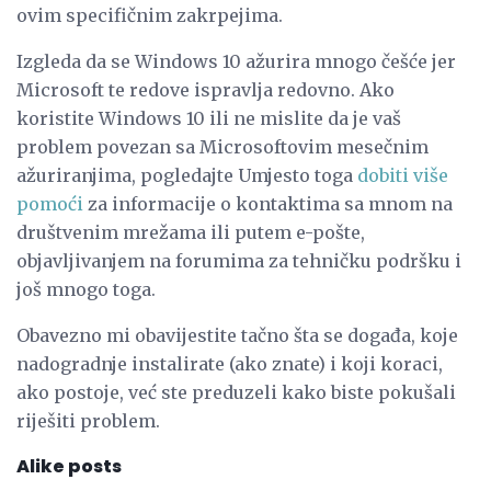
ovim specifičnim zakrpejima.
Izgleda da se Windows 10 ažurira mnogo češće jer
Microsoft te redove ispravlja redovno. Ako
koristite Windows 10 ili ne mislite da je vaš
problem povezan sa Microsoftovim mesečnim
ažuriranjima, pogledajte Umjesto toga
dobiti više
pomoći
za informacije o kontaktima sa mnom na
društvenim mrežama ili putem e-pošte,
objavljivanjem na forumima za tehničku podršku i
još mnogo toga.
Obavezno mi obavijestite tačno šta se događa, koje
nadogradnje instalirate (ako znate) i koji koraci,
ako postoje, već ste preduzeli kako biste pokušali
riješiti problem.
Alike posts