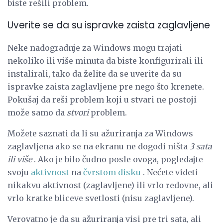
biste rešili problem.
Uverite se da su ispravke zaista zaglavljene
Neke nadogradnje za Windows mogu trajati
nekoliko ili više minuta da biste konfigurirali ili
instalirali, tako da želite da se uverite da su
ispravke zaista zaglavljene pre nego što krenete.
Pokušaj da reši problem koji u stvari ne postoji
može samo da
stvori
problem.
Možete saznati da li su ažuriranja za Windows
zaglavljena ako se na ekranu ne dogodi ništa
3 sata
ili više
. Ako je bilo čudno posle ovoga, pogledajte
svoju
aktivnost
na
čvrstom disku
. Nećete videti
nikakvu aktivnost (zaglavljene) ili vrlo redovne, ali
vrlo kratke bliceve svetlosti (nisu zaglavljene).
Verovatno je da su ažuriranja visi pre tri sata, ali