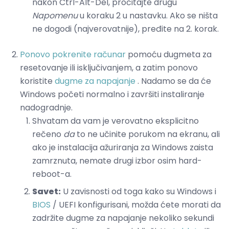
nakon Ctrl-Alt-Del, pročitajte drugu
Napomenu
u koraku 2 u nastavku. Ako se ništa
ne dogodi (najverovatnije), pređite na 2. korak.
Ponovo pokrenite računar
pomoću dugmeta za
resetovanje ili isključivanjem, a zatim ponovo
koristite
dugme za napajanje
. Nadamo se da će
Windows početi normalno i završiti instaliranje
nadogradnje.
Shvatam da vam je verovatno eksplicitno
rečeno
da
to ne učinite porukom na ekranu, ali
ako je instalacija ažuriranja za Windows zaista
zamrznuta, nemate drugi izbor osim hard-
reboot-a.
Savet:
U zavisnosti od toga kako su Windows i
BIOS
/ UEFI konfigurisani, možda ćete morati da
zadržite dugme za napajanje nekoliko sekundi