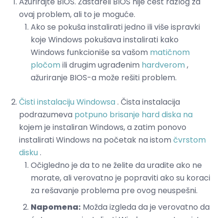
Ažurirajte BIOS. Zastareli BIOS nije čest razlog za
ovaj problem, ali to je moguće.
Ako se pokuša instalirati jedno ili više ispravki
koje Windows pokušava instalirati kako
Windows funkcioniše sa vašom
matičnom
pločom
ili drugim ugrađenim
hardverom
,
ažuriranje BIOS-a može rešiti problem.
Čisti instalaciju Windowsa
. Čista instalacija
podrazumeva
potpuno brisanje hard diska na
kojem je instaliran Windows, a zatim ponovo
instalirati Windows na početak na istom
čvrstom
disku
.
Očigledno je da to ne želite da uradite ako ne
morate, ali verovatno je popraviti ako su koraci
za rešavanje problema pre ovog neuspešni.
Napomena:
Možda izgleda da je verovatno da