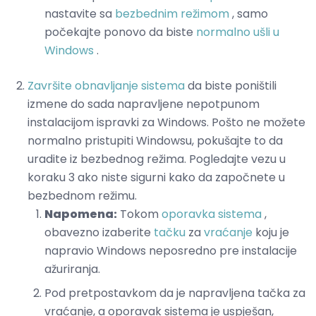
nastavite sa
bezbednim režimom
, samo
počekajte ponovo da biste
normalno ušli u
Windows
.
Završite obnavljanje sistema
da biste poništili
izmene do sada napravljene nepotpunom
instalacijom ispravki za Windows. Pošto ne možete
normalno pristupiti Windowsu, pokušajte to da
uradite iz bezbednog režima. Pogledajte vezu u
koraku 3 ako niste sigurni kako da započnete u
bezbednom režimu.
Napomena:
Tokom
oporavka sistema
,
obavezno izaberite
tačku
za
vraćanje
koju je
napravio Windows neposredno pre instalacije
ažuriranja.
Pod pretpostavkom da je napravljena tačka za
vraćanje, a oporavak sistema je uspješan,