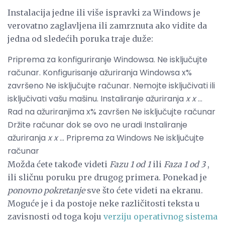
Instalacija jedne ili više ispravki za Windows je
verovatno zaglavljena ili zamrznuta ako vidite da
jedna od sledećih poruka traje duže:
Priprema za konfiguriranje Windowsa. Ne isključujte
računar. Konfigurisanje ažuriranja Windowsa x%
završeno Ne isključujte računar. Nemojte isključivati ​​ili
isključivati ​​vašu mašinu. Instaliranje ažuriranja
x
x
...
Rad na ažuriranjima x% završen Ne isključujte računar
Držite računar dok se ovo ne uradi Instaliranje
ažuriranja
x
x
... Priprema za Windows Ne isključujte
računar
Možda ćete takođe videti
Fazu 1 od 1
ili
Faza 1 od 3
,
ili sličnu poruku pre drugog primera. Ponekad je
ponovno pokretanje
sve što ćete videti na ekranu.
Moguće je i da postoje neke različitosti teksta u
zavisnosti od toga koju
verziju operativnog sistema