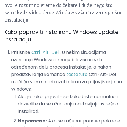
ovo je razumno vreme da čekate i duže nego što
sam ikada video da se Windows ažurira za uspješnu
instalaciju.
Kako popraviti instaliranu Windows Update
instalaciju
Pritisnite
Ctrl-Alt-Del
. U nekim situacijama
ažuriranja Windowsa mogu biti visi na vrlo
određenom delu procesa instalacije, a nakon
predstavljanja komande
tastature
Ctrl-Alt-Del
moći će vam se prikazati ekran za prijavljivanje na
Windows.
Ako je tako, prijavite se kako biste normalno i
dozvolite da se ažuriranja nastavljaju uspešno
instalirati.
Napomena:
Ako se računar ponovo pokrene