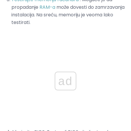
propadanje
RAM-a
može dovesti do zamrzavanja
instalacija. Na sreću, memoriju je veoma lako
testirati.
ad