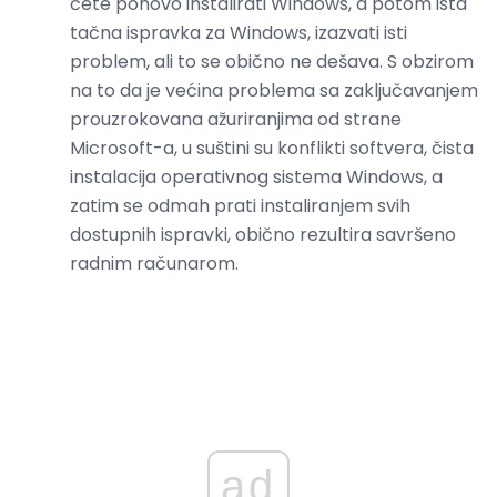
ćete ponovo instalirati Windows, a potom ista
tačna ispravka za Windows, izazvati isti
problem, ali to se obično ne dešava. S obzirom
na to da je većina problema sa zaključavanjem
prouzrokovana ažuriranjima od strane
Microsoft-a, u suštini su konflikti softvera, čista
instalacija operativnog sistema Windows, a
zatim se odmah prati instaliranjem svih
dostupnih ispravki, obično rezultira savršeno
radnim računarom.
ad