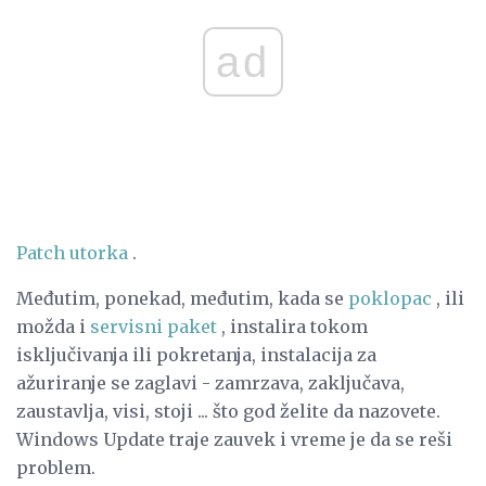
ad
Patch utorka
.
Međutim, ponekad, međutim, kada se
poklopac
, ili
možda i
servisni paket
, instalira tokom
isključivanja ili pokretanja, instalacija za
ažuriranje se zaglavi - zamrzava, zaključava,
zaustavlja, visi, stoji ... što god želite da nazovete.
Windows Update traje zauvek i vreme je da se reši
problem.