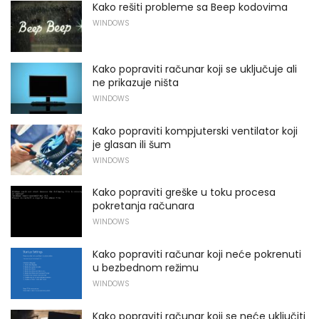
Kako rešiti probleme sa Beep kodovima
WINDOWS
Kako popraviti računar koji se uključuje ali
ne prikazuje ništa
WINDOWS
Kako popraviti kompjuterski ventilator koji
je glasan ili šum
WINDOWS
Kako popraviti greške u toku procesa
pokretanja računara
WINDOWS
Kako popraviti računar koji neće pokrenuti
u bezbednom režimu
WINDOWS
Kako popraviti računar koji se neće uključiti