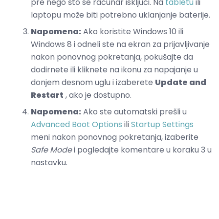
pre nego što se računar isključi. Na
tabletu
ili
laptopu može biti potrebno uklanjanje baterije.
Napomena:
Ako koristite Windows 10 ili
Windows 8 i odneli ste na ekran za prijavljivanje
nakon ponovnog pokretanja, pokušajte da
dodirnete ili kliknete na ikonu za napajanje u
donjem desnom uglu i izaberete
Update and
Restart
, ako je dostupno.
Napomena:
Ako ste automatski prešli u
Advanced Boot Options
ili
Startup Settings
meni nakon ponovnog pokretanja, izaberite
Safe Mode
i pogledajte komentare u koraku 3 u
nastavku.