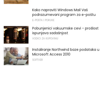
Kako napraviti Windows Mail Vaš
podrazumevani program za e-poštu
E-POŠTA I PORUKE
Pobunjenici vakuumske cevi - prošlost
ispunjava sadašnjost
VODIČI ZA KUPOVINU
Instaliranje Northwind baze podataka u
Microsoft Access 2010
SOFTVER