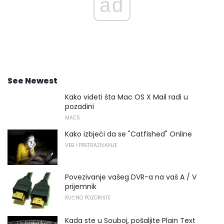
ad
See Newest
Kako videti šta Mac OS X Mail radi u
pozadini
MACS
Kako izbjeći da se "Catfished" Online
VEB I PRETRAŽIVANJE
Povezivanje vašeg DVR-a na vaš A / V
prijemnik
KUĆNO POZORIŠTE
Kada ste u Souboj, pošaljite Plain Text