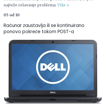
najteže rešavanje problema.
Više »
05 od 10
Računar zaustavlja ili se kontinuirano
ponovo pokreće tokom POST-a