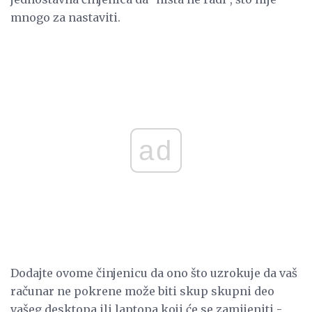
mnogo za nastaviti.
ad
Dodajte ovome činjenicu da ono što uzrokuje da vaš
računar ne pokrene može biti skup skupni deo
vašeg desktopa ili laptopa koji će se zamijeniti -