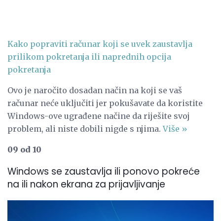
Kako popraviti računar koji se uvek zaustavlja
prilikom pokretanja ili naprednih opcija
pokretanja
Ovo je naročito dosadan način na koji se vaš
računar neće uključiti jer pokušavate da koristite
Windows-ove ugrađene načine da riješite svoj
problem, ali niste dobili nigde s njima.
Više »
09 od 10
Windows se zaustavlja ili ponovo pokreće
na ili nakon ekrana za prijavljivanje