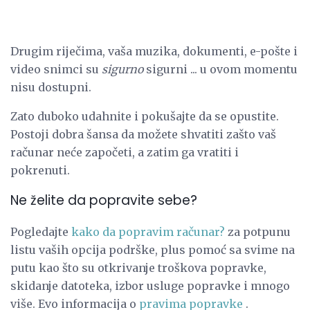
Drugim riječima, vaša muzika, dokumenti, e-pošte i
video snimci su
sigurno
sigurni ... u ovom momentu
nisu dostupni.
Zato duboko udahnite i pokušajte da se opustite.
Postoji dobra šansa da možete shvatiti zašto vaš
računar neće započeti, a zatim ga vratiti i
pokrenuti.
Ne želite da popravite sebe?
Pogledajte
kako da popravim računar?
za potpunu
listu vaših opcija podrške, plus pomoć sa svime na
putu kao što su otkrivanje troškova popravke,
skidanje datoteka, izbor usluge popravke i mnogo
više. Evo informacija o
pravima popravke
.