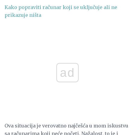
Kako popraviti računar koji se uključuje ali ne
prikazuje ništa
ad
Ova situacija je verovatno najčešća u mom iskustvu
sa računarima koji neće početi. Nažalost, to je i