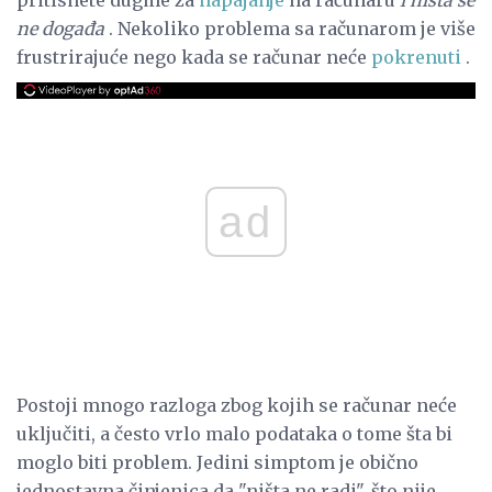
ne događa
. Nekoliko problema sa računarom je više
frustrirajuće nego kada se računar neće
pokrenuti
.
ad
Postoji mnogo razloga zbog kojih se računar neće
uključiti, a često vrlo malo podataka o tome šta bi
moglo biti problem. Jedini simptom je obično
jednostavna činjenica da "ništa ne radi", što nije