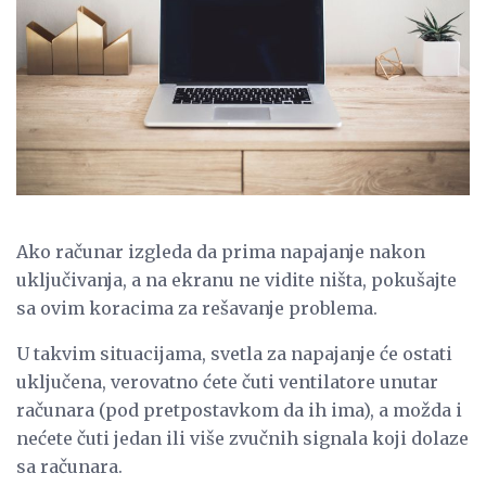
Ako računar izgleda da prima napajanje nakon
uključivanja, a na ekranu ne vidite ništa, pokušajte
sa ovim koracima za rešavanje problema.
U takvim situacijama, svetla za napajanje će ostati
uključena, verovatno ćete čuti ventilatore unutar
računara (pod pretpostavkom da ih ima), a možda i
nećete čuti jedan ili više zvučnih signala koji dolaze
sa računara.