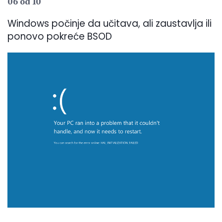
06 od 10
Windows počinje da učitava, ali zaustavlja ili
ponovo pokreće BSOD