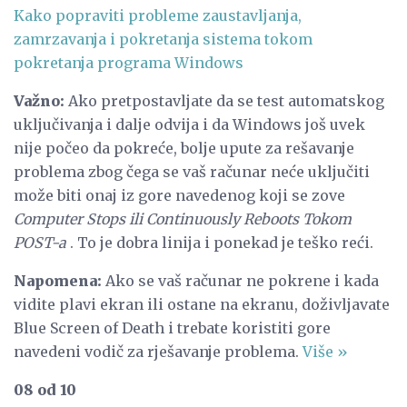
Kako popraviti probleme zaustavljanja,
zamrzavanja i pokretanja sistema tokom
pokretanja programa Windows
Važno:
Ako pretpostavljate da se test automatskog
uključivanja i dalje odvija i da Windows još uvek
nije počeo da pokreće, bolje upute za rešavanje
problema zbog čega se vaš računar neće uključiti
može biti onaj iz gore navedenog koji se zove
Computer Stops ili Continuously Reboots Tokom
POST-a
. To je dobra linija i ponekad je teško reći.
Napomena:
Ako se vaš računar ne pokrene i kada
vidite plavi ekran ili ostane na ekranu, doživljavate
Blue Screen of Death i trebate koristiti gore
navedeni vodič za rješavanje problema.
Više »
08 od 10