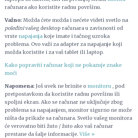
računara ako koristite radnu površinu.
Važno:
Možda ćete možda i nećete videti svetlo na
poleđini
vašeg desktop računara u zavisnosti od
vrste
napajanja
koje imate i tačnog uzroka
problema. Ovo važi za adapter za napajanje koji
možda koristite i za vaš tablet ili laptop.
Kako popraviti računar koji ne pokazuje znake
moći
Napomena:
Još uvek ne brinite o
monitoru
, pod
pretpostavkom da koristite radnu površinu ili
spoljni ekran. Ako se računar ne uključuje zbog
problema sa napajanjem, monitor sigurno ne može
ništa da prikaže sa računara. Svetlo vašeg monitora
će verovatno biti žuto / žuto ako vaš računar
prestane da šalje informacije.
Više »