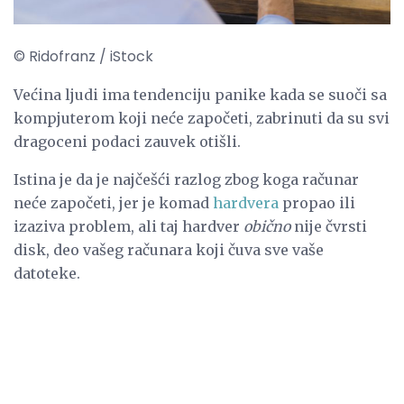
© Ridofranz / iStock
Većina ljudi ima tendenciju panike kada se suoči sa
kompjuterom koji neće započeti, zabrinuti da su svi
dragoceni podaci zauvek otišli.
Istina je da je najčešći razlog zbog koga računar
neće započeti, jer je komad
hardvera
propao ili
izaziva problem, ali taj hardver
obično
nije čvrsti
disk, deo vašeg računara koji čuva sve vaše
datoteke.