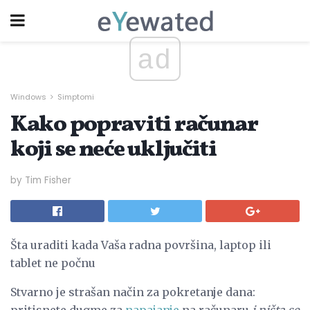
ad
Windows
Simptomi
Kako popraviti računar
koji se neće uključiti
by Tim Fisher
Šta uraditi kada Vaša radna površina, laptop ili
tablet ne počnu
Stvarno je strašan način za pokretanje dana:
pritisnete dugme za
napajanje
na računaru
i ništa se