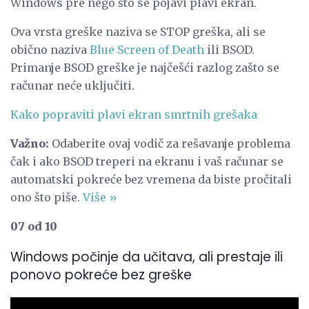
Windows pre nego što se pojavi plavi ekran.
Ova vrsta greške naziva se STOP greška, ali se
obično naziva
Blue Screen of Death
ili BSOD.
Primanje BSOD greške je najčešći razlog zašto se
računar neće uključiti.
Kako popraviti plavi ekran smrtnih grešaka
Važno:
Odaberite ovaj vodič za rešavanje problema
čak i ako BSOD treperi na ekranu i vaš računar se
automatski pokreće bez vremena da biste pročitali
ono što piše.
Više »
07 od 10
Windows počinje da učitava, ali prestaje ili
ponovo pokreće bez greške