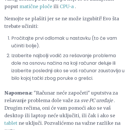
poput
matične ploče
ili
CPU-a
.
Nemojte se plašiti jer se ne može izgubiti! Evo šta
trebate učiniti:
Pročitajte prvi odlomak u nastavku (to će vam
učiniti bolje).
Izaberite najbolji vodič za rešavanje problema
dole na osnovu načina na koji računar deluje ili
izaberite poslednji ako se vaš računar zaustavlja u
bilo kojoj tački zbog poruke o grešci.
Napomena:
"Računar neće započeti" uputstva za
rešavanje problema dole važe za
sve PC uređaje
.
Drugim rečima, oni će vam pomoći ako se vaš
desktop ili laptop neće uključiti, ili čak i ako se
tablet
ne uključi. Pozvalićemo na važne razlike na