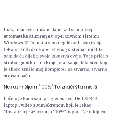
Ipak, nisu sve sunčane dane kad su u pitanju
automatska ažuriranja u operativnom sistemu
Windows 10. Iskusila sam negde ovih ažuriranja
tokom ranih dana operativnog sistema i mislila
sam da ću dijeliti svoja iskustva ovdje. To je priča o
strahu, gubitku i, na kraju, olakšanju. Iskustvo koje
je skoro srušio moj kompjuter na stvarno, stvarno
strašan način.
Ne razmišljam "100%" To znači šta misliš
Počelo je kada sam pregledao svoj Dell XPS 13
laptop i video sivim ekranom koji je rekao
"Instaliranje ažuriranja 100%", ispod "Ne isključuj