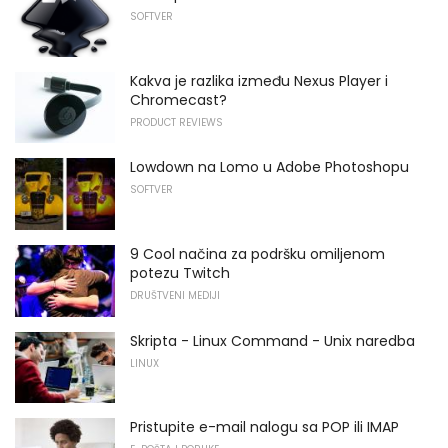
SOFTVER
Kakva je razlika između Nexus Player i
Chromecast?
PRODUCT REVIEWS
Lowdown na Lomo u Adobe Photoshopu
SOFTVER
9 Cool načina za podršku omiljenom
potezu Twitch
DRUŠTVENI MEDIJI
Skripta - Linux Command - Unix naredba
LINUX
Pristupite e-mail nalogu sa POP ili IMAP