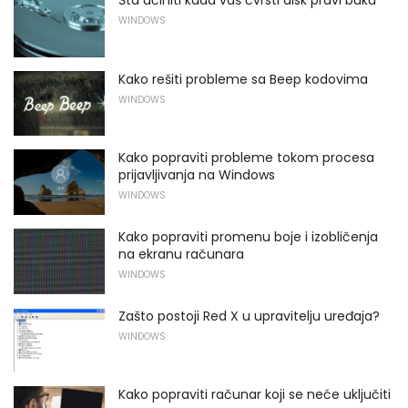
Šta učiniti kada vaš čvrsti disk pravi buku
WINDOWS
Kako rešiti probleme sa Beep kodovima
WINDOWS
Kako popraviti probleme tokom procesa
prijavljivanja na Windows
WINDOWS
Kako popraviti promenu boje i izobličenja
na ekranu računara
WINDOWS
Zašto postoji Red X u upravitelju uređaja?
WINDOWS
Kako popraviti računar koji se neće uključiti