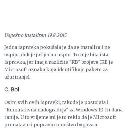
Uspešno instaliran 19.8.2015
Jedna ispravka pokušala je da se instalira i ne
uspije, dok je još jedan uspio. To nije bila ista
ispravka, jer imaju različite "KB" brojeve (KB je
Microsoft oznaka koja identifikuje pakete za
ažuriranje).
O, Bol
Osim svih ovih ispravki, takođe je postojala i
"Kumulativna nadogradnja" za Windows 10 tri dana
ranije. U to vrijeme mi je to reklo da je Microsoft
pronalazio i popravio mnoštvo bugova u