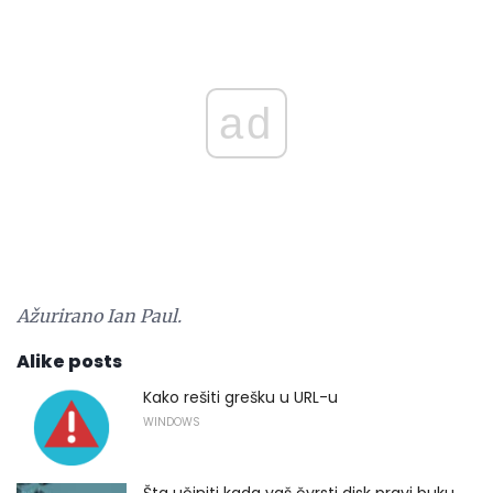
ad
Ažurirano Ian Paul.
Alike posts
Kako rešiti grešku u URL-u
WINDOWS