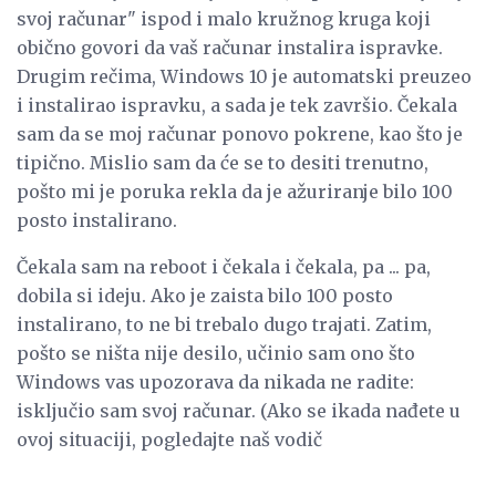
svoj računar" ispod i malo kružnog kruga koji
obično govori da vaš računar instalira ispravke.
Drugim rečima, Windows 10 je automatski preuzeo
i instalirao ispravku, a sada je tek završio. Čekala
sam da se moj računar ponovo pokrene, kao što je
tipično. Mislio sam da će se to desiti trenutno,
pošto mi je poruka rekla da je ažuriranje bilo 100
posto instalirano.
Čekala sam na reboot i čekala i čekala, pa ... pa,
dobila si ideju. Ako je zaista bilo 100 posto
instalirano, to ne bi trebalo dugo trajati. Zatim,
pošto se ništa nije desilo, učinio sam ono što
Windows vas upozorava da nikada ne radite:
isključio sam svoj računar. (Ako se ikada nađete u
ovoj situaciji, pogledajte naš vodič