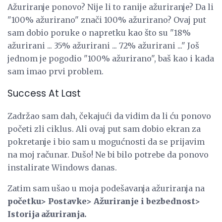
Ažuriranje ponovo? Nije li to ranije ažuriranje? Da li
"100% ažurirano" znači 100% ažurirano? Ovaj put
sam dobio poruke o napretku kao što su "18%
ažurirani ... 35% ažurirani ... 72% ažurirani ..." Još
jednom je pogodio "100% ažurirano", baš kao i kada
sam imao prvi problem.
Success At Last
Zadržao sam dah, čekajući da vidim da li ću ponovo
početi zli ciklus. Ali ovaj put sam dobio ekran za
pokretanje i bio sam u mogućnosti da se prijavim
na moj računar. Dušo! Ne bi bilo potrebe da ponovo
instalirate Windows danas.
Zatim sam ušao u moja podešavanja ažuriranja na
početku> Postavke> Ažuriranje i bezbednost>
Istorija ažuriranja.