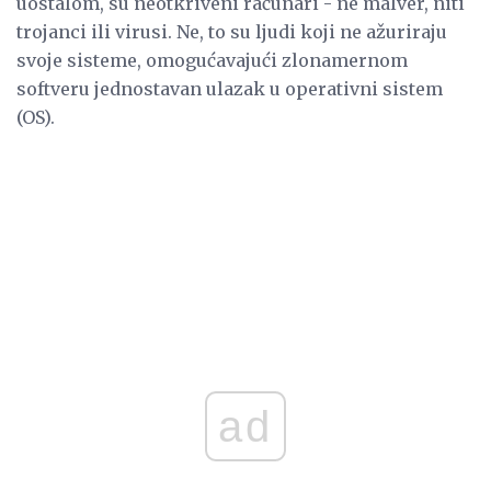
uostalom, su neotkriveni računari - ne malver, niti
trojanci ili virusi. Ne, to su ljudi koji ne ažuriraju
svoje sisteme, omogućavajući zlonamernom
softveru jednostavan ulazak u operativni sistem
(OS).
ad