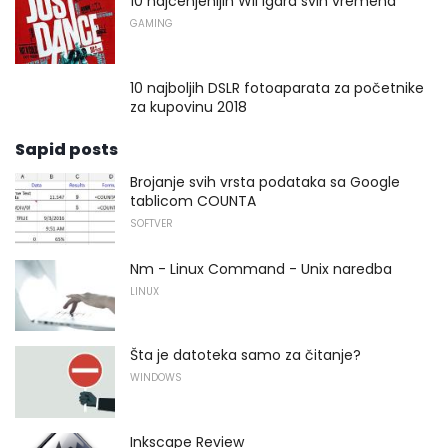
10 najcenjenijih Wii igara svih vremena
GAMING
10 najboljih DSLR fotoaparata za početnike
za kupovinu 2018
Sapid posts
Brojanje svih vrsta podataka sa Google
tablicom COUNTA
SOFTVER
Nm - Linux Command - Unix naredba
LINUX
Šta je datoteka samo za čitanje?
WINDOWS
Inkscape Review