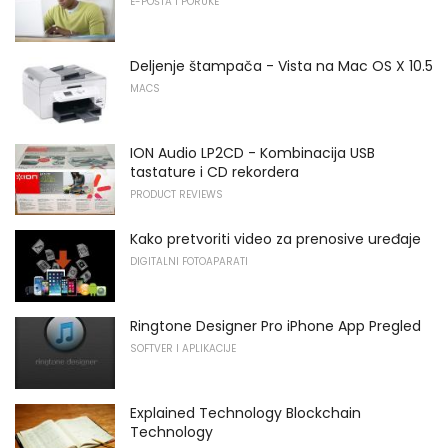
E-POŠTA I PORUKE
Deljenje štampača - Vista na Mac OS X 10.5
MACS
ION Audio LP2CD - Kombinacija USB
tastature i CD rekordera
PRODUCT REVIEWS
Kako pretvoriti video za prenosive uređaje
DIGITALNI FOTOAPARATI
Ringtone Designer Pro iPhone App Pregled
SOFTVER I APLIKACIJE
Explained Technology Blockchain
Technology