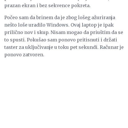
prazan ekran i bez sekvence pokreta.
Počeo sam da brinem da je zbog lošeg ažuriranja
nešto loše uradilo Windows. Ovaj laptop je ipak
prilično nov i skup. Nisam mogao da priuštim da se
to spusti. Pokušao sam ponovo pritisnuti i držati
taster za uključivanje u toku pet sekundi. Računar je
ponovo zatvoren.