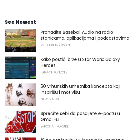
See Newest
Pronađite Baseball Audio na radio
stanicama, aplikacijama i podcastovima
VEB I PRETRAŽIVANJE
Kako postići brže u Star Wars: Galaxy
Heroes
IGRAĆE KONZOLE
50 vrhunskih umetnika koncepta koji
inspirišu i motivišu
NEW & NEXT
Sprečite sebi da pošaljete e-poštu u
Gmail-u
E-POŠTA I PORUKE