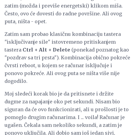
zatim (možda i previše energetski) klikom miša.
Često, ovo će dovesti do radne površine. Ali ovog
puta, ništa - opet.
Zatim sam probao klasičnu kombinaciju tastera
"isključivanje sile" istovremeno pritiskanjem
tastera
Ctrl + Alt + Delete
(ponekad poznatog kao
"pozdrav sa tri prsta"). Kombinacija obično pokreće
čvrsti reboot, u kojem se računar isključuje i
ponovo pokreće. Ali ovog puta se ništa više nije
dogodilo.
Moj sledeći korak bio je da pritisnete i držite
dugme za napajanje oko pet sekundi. Nisam bio
siguran da će ovo funkcionirati, ali u prošlosti je to
pomoglo drugim računarima. I ... voila! Računar je
ugašen. Čekala sam nekoliko sekundi, a zatim je
ponovo uključila. Ali dobio sam još jedan sivi,