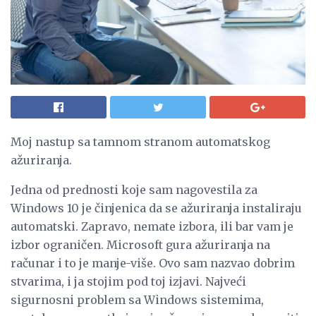
Moj nastup sa tamnom stranom automatskog
ažuriranja.
Jedna od prednosti koje sam nagovestila za
Windows 10 je činjenica da se ažuriranja instaliraju
automatski. Zapravo, nemate izbora, ili bar vam je
izbor ograničen. Microsoft gura ažuriranja na
računar i to je manje-više. Ovo sam nazvao dobrim
stvarima, i ja stojim pod toj izjavi. Najveći
sigurnosni problem sa Windows sistemima,