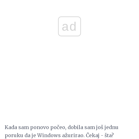
ad
Kada sam ponovo počeo, dobila sam još jednu
poruku da je Windows ažurirao. Čekaj - šta?