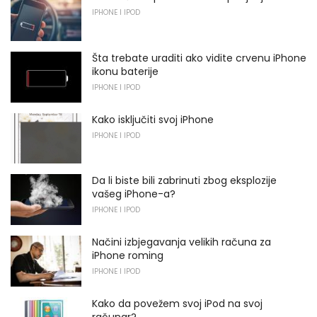
IPHONE I IPOD
Šta trebate uraditi ako vidite crvenu iPhone
ikonu baterije
IPHONE I IPOD
Kako isključiti svoj iPhone
IPHONE I IPOD
Da li biste bili zabrinuti zbog eksplozije
vašeg iPhone-a?
IPHONE I IPOD
Načini izbjegavanja velikih računa za
iPhone roming
IPHONE I IPOD
Kako da povežem svoj iPod na svoj
računar?