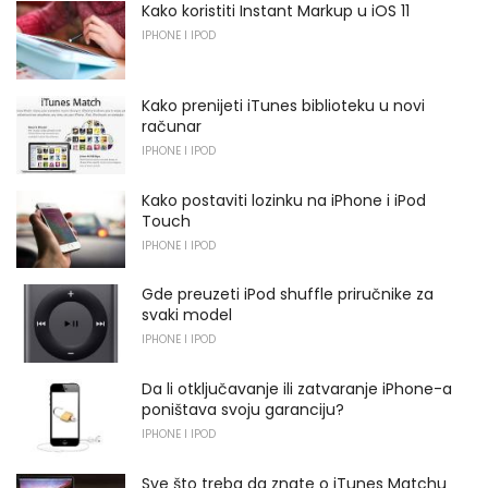
Kako koristiti Instant Markup u iOS 11
IPHONE I IPOD
Kako prenijeti iTunes biblioteku u novi
računar
IPHONE I IPOD
Kako postaviti lozinku na iPhone i iPod
Touch
IPHONE I IPOD
Gde preuzeti iPod shuffle priručnike za
svaki model
IPHONE I IPOD
Da li otključavanje ili zatvaranje iPhone-a
poništava svoju garanciju?
IPHONE I IPOD
Sve što treba da znate o iTunes Matchu