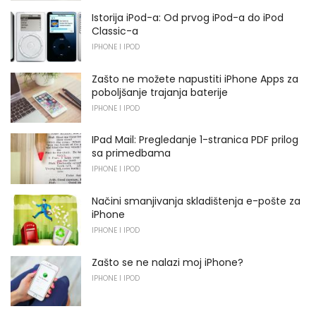
Istorija iPod-a: Od prvog iPod-a do iPod
Classic-a
IPHONE I IPOD
Zašto ne možete napustiti iPhone Apps za
poboljšanje trajanja baterije
IPHONE I IPOD
IPad Mail: Pregledanje 1-stranica PDF prilog
sa primedbama
IPHONE I IPOD
Načini smanjivanja skladištenja e-pošte za
iPhone
IPHONE I IPOD
Zašto se ne nalazi moj iPhone?
IPHONE I IPOD