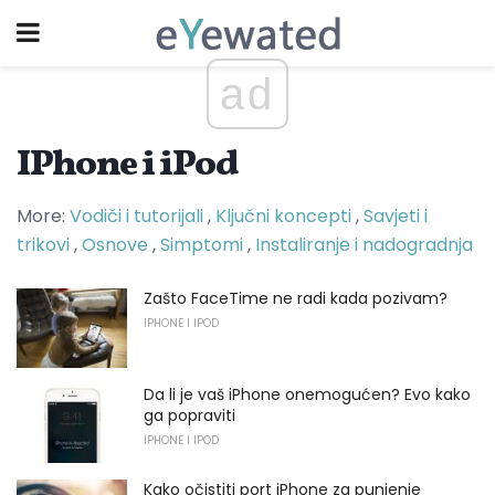
ad
IPhone i iPod
More:
Vodiči i tutorijali
,
Ključni koncepti
,
Savjeti i
trikovi
,
Osnove
,
Simptomi
,
Instaliranje i nadogradnja
Zašto FaceTime ne radi kada pozivam?
IPHONE I IPOD
Da li je vaš iPhone onemogućen? Evo kako
ga popraviti
IPHONE I IPOD
Kako očistiti port iPhone za punjenje