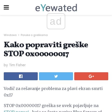
ad
Windows
Poruke o greškama
Kako popraviti greške
STOP 0x00000017
by Tim Fisher
Vodič za rešavanje problema za plavi ekran smrti
0x17
STOP 0x00000017 greška se uvek pojavljuje na
STOP poruci
, koja se često naziva Blue Screen of