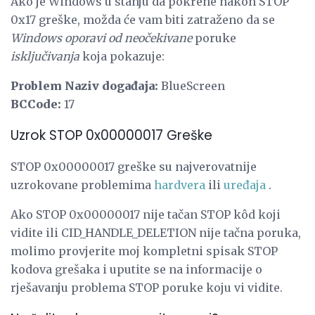
Ako je Windows u stanju da pokrene nakon STOP
0x17 greške, možda će vam biti zatraženo da se
Windows oporavi od neočekivane
poruke
isključivanja
koja pokazuje:
Problem Naziv događaja:
BlueScreen
BCCode:
17
Uzrok STOP 0x00000017 Greške
STOP 0x00000017 greške su najverovatnije
uzrokovane problemima
hardvera
ili
uređaja
.
Ako STOP 0x00000017 nije tačan STOP kôd koji
vidite ili CID_HANDLE_DELETION nije tačna poruka,
molimo provjerite moj kompletni spisak STOP
kodova grešaka i uputite se na informacije o
rješavanju problema STOP poruke koju vi vidite.