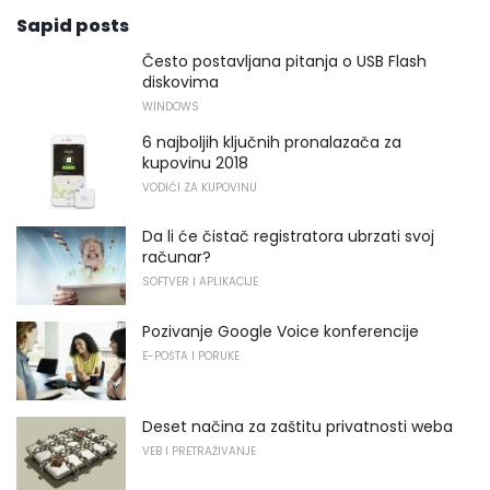
Sapid posts
Često postavljana pitanja o USB Flash
diskovima
WINDOWS
6 najboljih ključnih pronalazača za
kupovinu 2018
VODIČI ZA KUPOVINU
Da li će čistač registratora ubrzati svoj
računar?
SOFTVER I APLIKACIJE
Pozivanje Google Voice konferencije
E-POŠTA I PORUKE
Deset načina za zaštitu privatnosti weba
VEB I PRETRAŽIVANJE