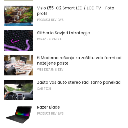
Vizio E55-C2 Smart LED / LCD TV - Foto
profil
PRODUCT REVIEWS
Slither.io Savjeti i strategije
IGRAĆE KONZOLE
6 Moderna rešenja za zaštitu veb formi od
neželjene pošte
WEB DIZAJN & DEV
Zašto vaš auto stereo radi samo ponekad
CAR TECH
Razer Blade
PRODUCT REVIEWS