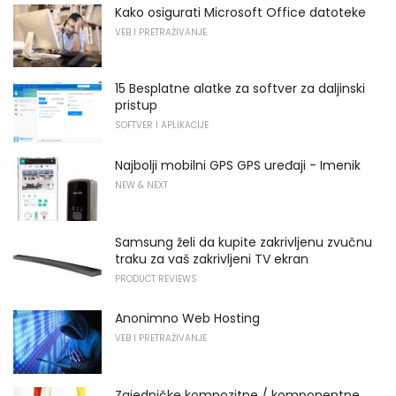
Kako osigurati Microsoft Office datoteke
VEB I PRETRAŽIVANJE
15 Besplatne alatke za softver za daljinski
pristup
SOFTVER I APLIKACIJE
Najbolji mobilni GPS GPS uređaji - Imenik
NEW & NEXT
Samsung želi da kupite zakrivljenu zvučnu
traku za vaš zakrivljeni TV ekran
PRODUCT REVIEWS
Anonimno Web Hosting
VEB I PRETRAŽIVANJE
Zajedničke kompozitne / komponentne