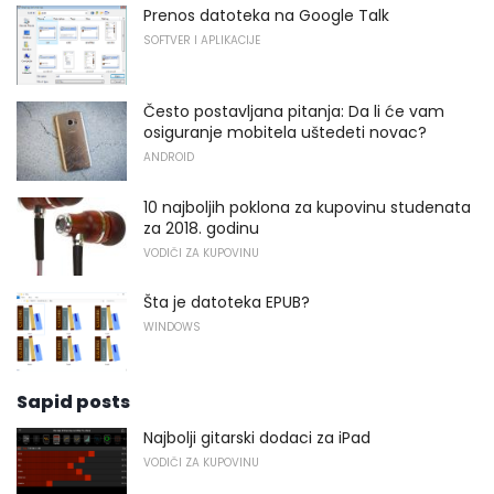
Prenos datoteka na Google Talk
SOFTVER I APLIKACIJE
Često postavljana pitanja: Da li će vam
osiguranje mobitela uštedeti novac?
ANDROID
10 najboljih poklona za kupovinu studenata
za 2018. godinu
VODIČI ZA KUPOVINU
Šta je datoteka EPUB?
WINDOWS
Sapid posts
Najbolji gitarski dodaci za iPad
VODIČI ZA KUPOVINU