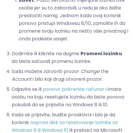
Savet:
Pošto verovatno mijenjate lozinku ove
osobe jer su to zaboravili, u redu je ako želite
preskočiti namig. Jednom kada ovaj korisnik
ponovo pristupi Windowsu 8/10, zamolite ih da
promene svoju lozinku na nešto više privatnog i
onda podesite savjet.
Dodirnite ili kliknite na dugme
Promeni lozinku
da biste sačuvali promenu lozinke.
Sada možete zatvoriti prozor
Change
the
Account
i bilo koji drugi otvoreni prozor.
Odjavite se ili
ponovo pokrenite računar
i imate
osobu na koju resetujete lozinku da biste ponovo
pokušali da se prijavite na Windows 8 ili 10.
Kada se prijavite, budite proaktivni i bilo je da
korisnik
napravi disk za resetovanje lozinke za
Windows 8 ili Windows 10
ili prebaci na Microsoft