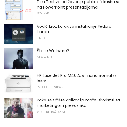
Dim Text za održavanje publike fokusira se
na PowerPoint prezentacijama
SOFTVER
Vodič kroz korak za instaliranje Fedora
Linuxa
LINUX
Šta je Wetware?
NEW & NEXT
HP LaserJet Pro M402dw monohromatski
laser
PRODUCT REVIEWS
Kako se tržište aplikacija može iskoristiti sa
marketingom prevoznika
VEB I PRETRAŽIVANJE