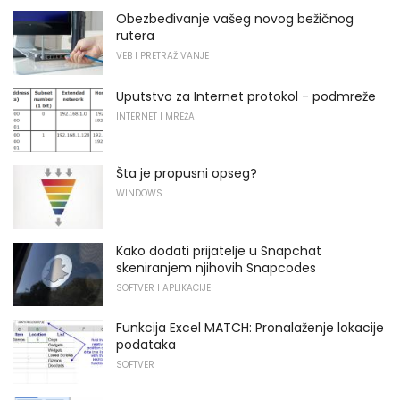
Obezbeđivanje vašeg novog bežičnog
rutera
VEB I PRETRAŽIVANJE
Uputstvo za Internet protokol - podmreže
INTERNET I MREŽA
Šta je propusni opseg?
WINDOWS
Kako dodati prijatelje u Snapchat
skeniranjem njihovih Snapcodes
SOFTVER I APLIKACIJE
Funkcija Excel MATCH: Pronalaženje lokacije
podataka
SOFTVER