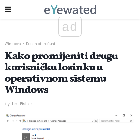
ad
Windows
Korisnici i računi
Kako promijeniti drugu
korisničku lozinku u
operativnom sistemu
Windows
by Tim Fisher