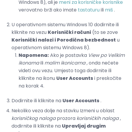
Windows 8), ali je
meni za korisničke korisnike
verovatno brži ako imate
tastaturu
ili
miš
.
U operativnom sistemu Windows 10 dodirnite ili
kliknite na vezu
Korisnički računi
(to se zove
Korisnički nalozi i Porodična bezbednost
u
operativnom sistemu Windows 8).
Napomena:
Ako je postavka
View po
Velikim
ikonama
ili
malim ikonicama
, onda nećete
videti ovu vezu. Umjesto toga dodirnite ili
kliknite na ikonu
User Accounts
i preskočite
na korak 4.
Dodirnite ili kliknite na
User Accounts
.
Nekoliko veza dolje na stavku Izmeni u oblast
korisničkog naloga
prozora
korisničkih naloga
,
dodirnite ili kliknite na
Upravljaj drugim