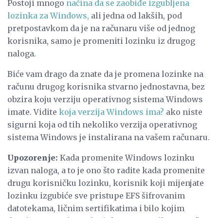
Postoji mnogo
načina da se zaobiđe izgubljena
lozinka za Windows,
ali jedna od lakših, pod
pretpostavkom da je na računaru više od jednog
korisnika, samo je promeniti lozinku iz drugog
naloga.
Biće vam drago da znate da je promena lozinke na
računu drugog korisnika stvarno jednostavna, bez
obzira koju verziju operativnog sistema Windows
imate. Vidite
koja verzija Windows ima?
ako niste
sigurni koja od tih nekoliko verzija operativnog
sistema Windows je instalirana na vašem računaru.
Upozorenje:
Kada promenite Windows lozinku
izvan naloga, a to je ono što radite kada promenite
drugu korisničku lozinku, korisnik koji mijenjate
lozinku izgubiće sve pristupe EFS šifrovanim
datotekama, ličnim sertifikatima i bilo kojim