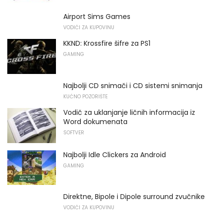
Airport Sims Games
VODIČI ZA KUPOVINU
KKND: Krossfire šifre za PS1
GAMING
Najbolji CD snimači i CD sistemi snimanja
KUĆNO POZORIŠTE
Vodič za uklanjanje ličnih informacija iz
Word dokumenata
SOFTVER
Najbolji Idle Clickers za Android
GAMING
Direktne, Bipole i Dipole surround zvučnike
VODIČI ZA KUPOVINU