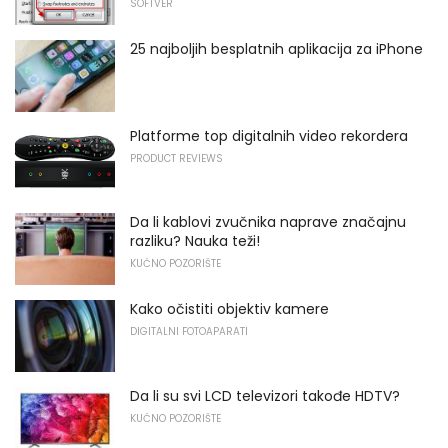
SOFTVER
25 najboljih besplatnih aplikacija za iPhone
Platforme top digitalnih video rekordera
PRODUCT REVIEWS
Da li kablovi zvučnika naprave značajnu
razliku? Nauka teži!
KUĆNO POZORIŠTE
Kako očistiti objektiv kamere
DIGITALNI FOTOAPARATI
Da li su svi LCD televizori takođe HDTV?
KUĆNO POZORIŠTE