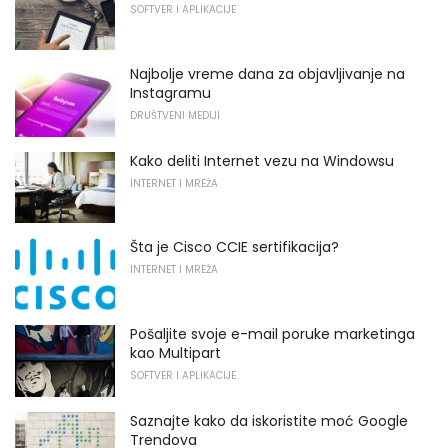
SOFTVER I APLIKACIJE
Najbolje vreme dana za objavljivanje na
Instagramu
DRUŠTVENI MEDIJI
Kako deliti Internet vezu na Windowsu
INTERNET I MREŽA
Šta je Cisco CCIE sertifikacija?
INTERNET I MREŽA
Pošaljite svoje e-mail poruke marketinga
kao Multipart
SOFTVER I APLIKACIJE
Saznajte kako da iskoristite moć Google
Trendova