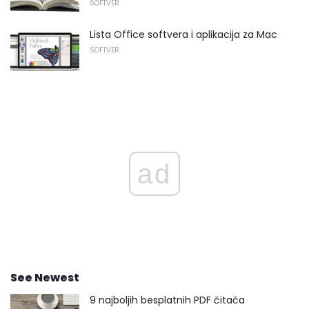
SOFTVER
Lista Office softvera i aplikacija za Mac
SOFTVER
ad
See Newest
9 najboljih besplatnih PDF čitača