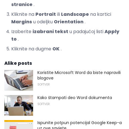
stranice
.
Kliknite na
Portrait
ili
Landscape
na kartici
Margins
u odeljku
Orientation
.
Izaberite
izabrani tekst
u padajućoj listi
Apply
to
.
Kliknite na dugme
OK
.
Alike posts
Koristite Microsoft Word da biste napravili
blogove
SOFTVER
Kako štampati deo Word dokumenta
SOFTVER
Ispunite potpun potencijal Google Keep-a
uz ove savjete