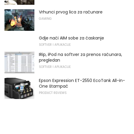
Vrhunci prvog lica za računare
GAMING
Gdje naći AIM sobe za ćaskanje
SOFTVER I APLIKACIJE
IRip, iPod na softver za prenos računara,
pregledan
SOFTVER I APLIKACIJE
Epson Expression ET-2550 EcoTank All-in-
One štampač
PRODUCT REVIEWS