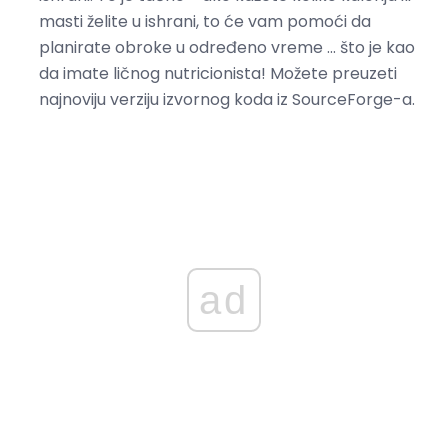
masti želite u ishrani, to će vam pomoći da
planirate obroke u određeno vreme ... što je kao
da imate ličnog nutricionista! Možete preuzeti
najnoviju verziju izvornog koda iz SourceForge-a.
ad