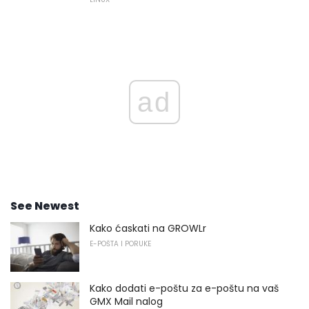
ad
See Newest
Kako ćaskati na GROWLr
E-POŠTA I PORUKE
Kako dodati e-poštu za e-poštu na vaš
GMX Mail nalog