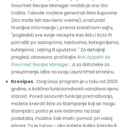
Gourmet Recipe Manager možda je ono što
tražite. Takođe možete generirati liste kupovine
(što može biti savršeno vreme), izračunati
hranljive informacije i, prema zvaničnom sajtu,
"pogledati sve svoje recepte kao listu i brzo ih
potražiti po sastojcima, naslovima, kategorijama,
kuhinjama , rejting ili uputstva. " Za detaljniji
pregled, obavezno pročitajte
Bon Appetit sa
Gourmet Recipe Manager
, a za datoteke za
preuzimanje, idite na svoju LaunchPad stranicu.
Krecipes
: Ovaj Linux program je u toku od 2003.
godine, a količina funkcionalnosti odražava njenu
starost. Pored osnovnih funkcija pretraživanja,
možete kreirati liste za štampanje koji se mogu
štampati i, pošto je sve bazirano na bazi
podataka, možete čak imati i pomoć pri vašoj
ishrani. To je tačno - ako kažete koliko kalorija ili