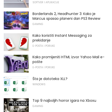
SOFTVER I APLIKACIJE
Borderlands 2, Headhunter 3: Kako je
Marcus spasao planeni dan PS3 Review
GAMING
Kako koristiti Instant Messaging za
prekidanje
E-POŠTA I PORUKE
Kako promijeniti HTML izvor Yahoo Mail e-
pošte
E-POŠTA I PORUKE
Šta je datoteka XLL?
WINDOWS
Top 9 najboljih horror igara na Xboxu
GAMING