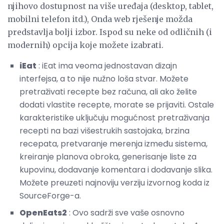
njihovo dostupnost na više uređaja (desktop, tablet,
mobilni telefon itd.), Onda web rješenje možda
predstavlja bolji izbor. Ispod su neke od odličnih (i
modernih) opcija koje možete izabrati.
iEat
: iEat ima veoma jednostavan dizajn
interfejsa, a to nije nužno loša stvar. Možete
pretraživati ​​recepte bez računa, ali ako želite
dodati vlastite recepte, morate se prijaviti. Ostale
karakteristike uključuju mogućnost pretraživanja
recepti na bazi višestrukih sastojaka, brzina
recepata, pretvaranje merenja između sistema,
kreiranje planova obroka, generisanje liste za
kupovinu, dodavanje komentara i dodavanje slika.
Možete preuzeti najnoviju verziju izvornog koda iz
SourceForge-a.
OpenEats2
: Ovo sadrži sve vaše osnovno