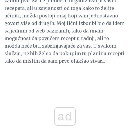
zanimljivo. Svi će pomoći u organizovanju vaših
recepata, ali u zavisnosti od toga kako to želite
učiniti, možda postoji onaj koji vam jednostavno
govori više od drugih. Moj lični izbor bi bio da idem
sa jednim od web-baziranih, tako da imam
mogućnost da povučem recept u radnji, ali to
možda neće biti zabrinjavajuće za vas. U svakom
slučaju, ne bih želeo da pokupim tu planinu recepti,
tako da mislim da sam prvo olakšao stvari.
ad