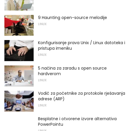
9 Haunting open-source melodije
LINUX
Konfigurisanje prava Unix / Linux datoteka i
pristupa imeniku
LINUX
5 načina za zaradu s open source
hardverom
LINUX
Vodič za početnike za protokole rješavanja
adrese (ARP)
LINUX
Besplatne i otvorene izvore alternativa
PowerPointu
LINUX