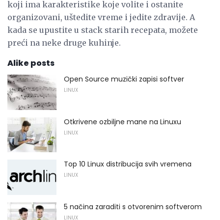
koji ima karakteristike koje volite i ostanite
organizovani, uštedite vreme i jedite zdravije. A
kada se upustite u stack starih recepata, možete
preći na neke druge kuhinje.
Alike posts
Open Source muzički zapisi softver
LINUX
Otkrivene ozbiljne mane na Linuxu
LINUX
Top 10 Linux distribucija svih vremena
LINUX
5 načina zaraditi s otvorenim softverom
LINUX