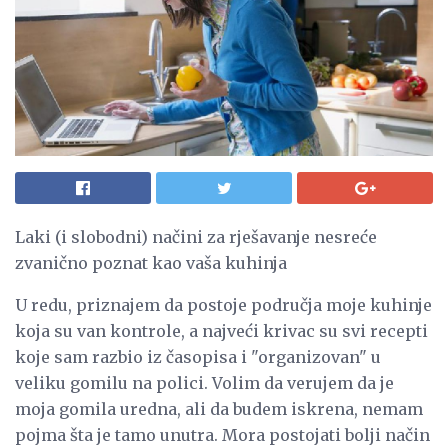
Laki (i slobodni) načini za rješavanje nesreće
zvanično poznat kao vaša kuhinja
U redu, priznajem da postoje područja moje kuhinje
koja su van kontrole, a najveći krivac su svi recepti
koje sam razbio iz časopisa i "organizovan" u
veliku gomilu na polici. Volim da verujem da je
moja gomila uredna, ali da budem iskrena, nemam
pojma šta je tamo unutra. Mora postojati bolji način