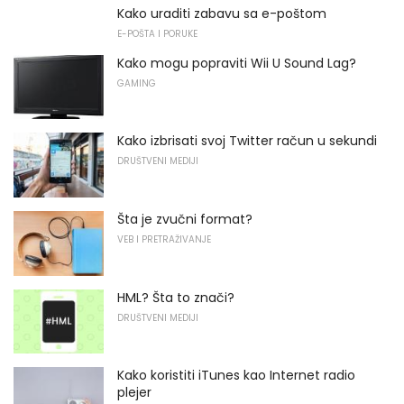
Kako uraditi zabavu sa e-poštom
E-POŠTA I PORUKE
Kako mogu popraviti Wii U Sound Lag?
GAMING
Kako izbrisati svoj Twitter račun u sekundi
DRUŠTVENI MEDIJI
Šta je zvučni format?
VEB I PRETRAŽIVANJE
HML? Šta to znači?
DRUŠTVENI MEDIJI
Kako koristiti iTunes kao Internet radio
plejer