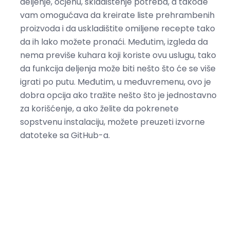
deljenje, ocjenu, skladištenje potreba, a takođe
vam omogućava da kreirate liste prehrambenih
proizvoda i da uskladištite omiljene recepte tako
da ih lako možete pronaći. Međutim, izgleda da
nema previše kuhara koji koriste ovu uslugu, tako
da funkcija deljenja može biti nešto što će se više
igrati po putu. Međutim, u međuvremenu, ovo je
dobra opcija ako tražite nešto što je jednostavno
za korišćenje, a ako želite da pokrenete
sopstvenu instalaciju, možete preuzeti izvorne
datoteke sa GitHub-a.