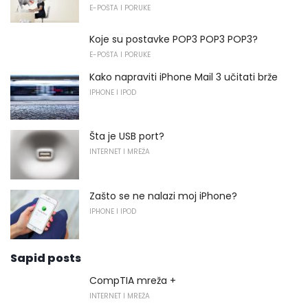
E-POŠTA I PORUKE
Koje su postavke POP3 POP3 POP3?
E-POŠTA I PORUKE
Kako napraviti iPhone Mail 3 učitati brže
IPHONE I IPOD
Šta je USB port?
INTERNET I MREŽA
Zašto se ne nalazi moj iPhone?
IPHONE I IPOD
Sapid posts
CompTIA mreža +
INTERNET I MREŽA