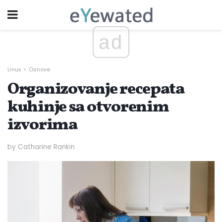
ad
Linux
Osnove
Organizovanje recepata
kuhinje sa otvorenim
izvorima
by Catharine Rankin