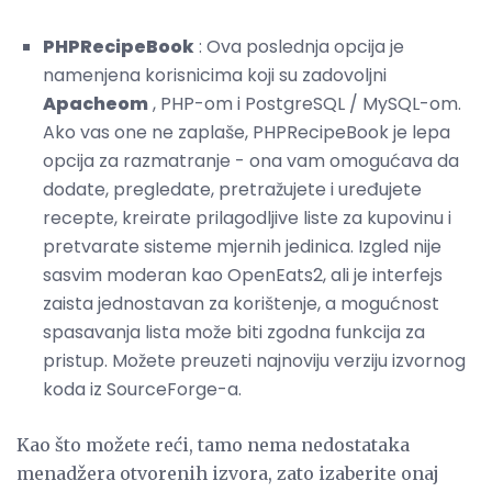
PHPRecipeBook
: Ova poslednja opcija je
namenjena korisnicima koji su zadovoljni
Apacheom
, PHP-om i PostgreSQL / MySQL-om.
Ako vas one ne zaplaše, PHPRecipeBook je lepa
opcija za razmatranje - ona vam omogućava da
dodate, pregledate, pretražujete i uređujete
recepte, kreirate prilagodljive liste za kupovinu i
pretvarate sisteme mjernih jedinica. Izgled nije
sasvim moderan kao OpenEats2, ali je interfejs
zaista jednostavan za korištenje, a mogućnost
spasavanja lista može biti zgodna funkcija za
pristup. Možete preuzeti najnoviju verziju izvornog
koda iz SourceForge-a.
Kao što možete reći, tamo nema nedostataka
menadžera otvorenih izvora, zato izaberite onaj