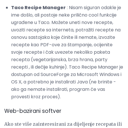
Taco Recipe Manager
: Nisam siguran odakle je
ime došlo, ali postoje neke prilično cool funkcije
ugrađene u Taco. Možete uneti nove recepte,
uvoziti recepte sa interneta, potražiti recepte na
osnovu sastojaka koje činite ili nemate, izvozite
recepte kao PDF-ove za štampanje, ocijenite
svoje recepte i čak uvezete nekoliko paketa
recepta (vegetarijanska, brza hrana, party
recepti , ili dečije kuhinje). Taco Recipe Manager je
dostupan od SourceForge za Microsoft Windows i
OS X, a potrebno je instalirati Java (ne brinite -
ako ga nemate instalirati, program će vas
provesti kroz proces).
Web-bazirani softver
Ako ste više zainteresirani za dijeljenje recepata ili