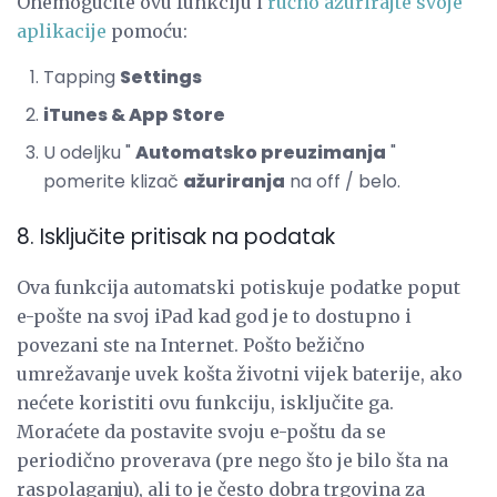
Onemogućite ovu funkciju i
ručno ažurirajte svoje
aplikacije
pomoću:
Tapping
Settings
iTunes & App Store
U odeljku "
Automatsko preuzimanja
"
pomerite klizač
ažuriranja
na off / belo.
8. Isključite pritisak na podatak
Ova funkcija automatski potiskuje podatke poput
e-pošte na svoj iPad kad god je to dostupno i
povezani ste na Internet. Pošto bežično
umrežavanje uvek košta životni vijek baterije, ako
nećete koristiti ovu funkciju, isključite ga.
Moraćete da postavite svoju e-poštu da se
periodično proverava (pre nego što je bilo šta na
raspolaganju), ali to je često dobra trgovina za