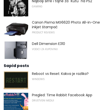
Najbolji šifre i tajne za "Kutu" na PS2
GAMING
Canon Pixma MG6620 Photo All-in-One
inkjet štampač
PRODUCT REVIEWS
Dell Dimension E310
VODIČI ZA KUPOVINU
Sapid posts
Reboot vs Reset: Kakva je razlika?
WINDOWS
Pregled: Time Rabbit Facebook App
DRUŠTVENI MEDIJI