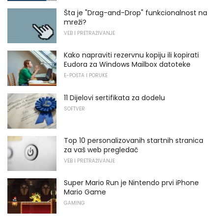
Šta je "Drag-and-Drop" funkcionalnost na
mreži?
VEB I PRETRAŽIVANJE
Kako napraviti rezervnu kopiju ili kopirati
Eudora za Windows Mailbox datoteke
E-POŠTA I PORUKE
11 Dijelovi sertifikata za dodelu
SOFTVER
Top 10 personalizovanih startnih stranica
za vaš web pregledač
VEB I PRETRAŽIVANJE
Super Mario Run je Nintendo prvi iPhone
Mario Game
GAMING