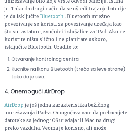
umrežavanje bilo koje vrste odvodi bateriju. Istina
je. Tako da drugi način da se uštedi trajanje baterije
je da isključite
Bluetooth
. Bluetooth mrežno
povezivanje se koristi za povezivanje uređaja kao
što su tastature, zvučnici i slušalice za iPad. Ako ne
koristite ništa slično i ne planirate uskoro,
isključite Bluetooth. Uradite to:
Otvaranje kontrolnog centra
Kucnite na ikonu Bluetooth (treća sa leve strane)
tako da je siva.
4. Onemogući AirDrop
AirDrop
je još jedna karakteristika bežičnog
umrežavanja iPad-a. Omogućava vam da prebacujete
datoteke sa jednog iOS uređaja ili Mac na drugi
preko vazduha. Veoma je korisno, ali može