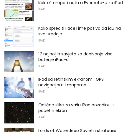
Kako štampati notu u Evernote-u za iPad
IPAD
Kako sprečiti FaceTime poziva da idu na
sve uređaje
IPAD
17 najboljih savjeta za dobivanje vise
baterije iPad-a
IPAD
IPad sa retinskim ekranom i GPS
navigacijom i mapama
IPAD
Odlične slike za vašu iPad pozadinu ili
početni ekran
IPAD
Lords of Waterdeep Savjeti i strategije