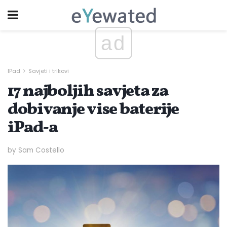
ad
IPad
Savjeti i trikovi
17 najboljih savjeta za
dobivanje vise baterije
iPad-a
by Sam Costello