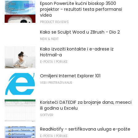
Epson PowerLite kućni bioskop 3500
projektor - rezultati testa performansi
videa
PRODUCT REVIEWS
Kako se Sculpt Wood u ZBrush - Dio 2
NEW & NEXT
Kako izvoziti kontakte i e-adrese iz
Hotmail-a
E-POŠTA I PORUKE
Omiljeni Internet Explorer 101
VEB I PRETRAŽIVANJE
Koristeći DATEDIF za brojanje dana, meseci
ili godina u Excelu
SOFTVER
ReadNotify - sertifikovana usluga e-pošte
E-POŠTA I PORUKE