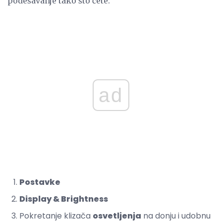
podešavanje tako što ćete:
ad
Postavke
Display & Brightness
Pokretanje klizača
osvetljenja
na donju i udobnu