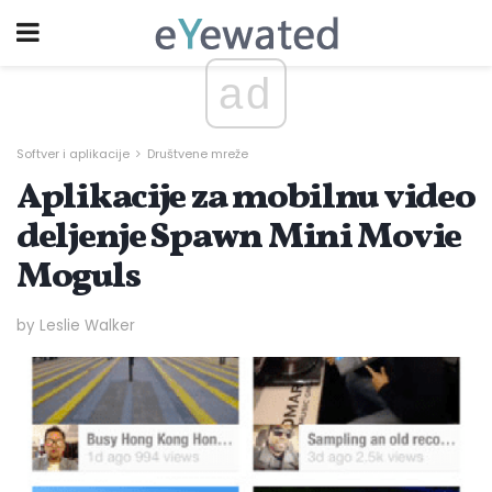
ad
Softver i aplikacije
Društvene mreže
Aplikacije za mobilnu video
deljenje Spawn Mini Movie
Moguls
by Leslie Walker