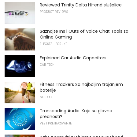
Reviewed Trinity Delta Hi-end slušalice
PRODUCT REVIEWS
Saznajte Ins i Outs of Voice Chat Tools za
Online Gaming
E-POŠTA I PORUKE
Explained Car Audio Capacitors
CAR TECH
Fitness Trackers Sa najboljim trajanjem
baterije
NOSIOCI
Transcoding Audio: Koje su glavne
prednosti?
VEB I PRETRAŽIVANJE