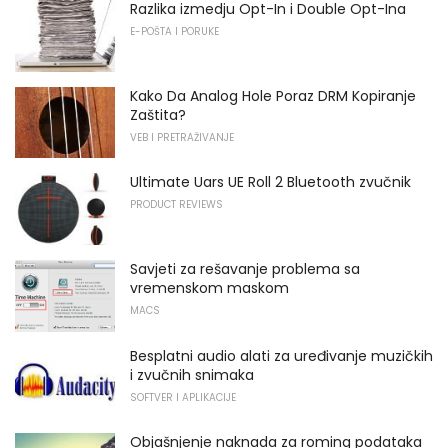
Razlika izmedju Opt-In i Double Opt-Ina
E-POŠTA I PORUKE
Kako Da Analog Hole Poraz DRM Kopiranje
Zaštita?
VEB I PRETRAŽIVANJE
Ultimate Uars UE Roll 2 Bluetooth zvučnik
PRODUCT REVIEWS
Savjeti za rešavanje problema sa
vremenskom maskom
MACS
Besplatni audio alati za uređivanje muzičkih
i zvučnih snimaka
SOFTVER I APLIKACIJE
Objašnjenje naknada za roming podataka