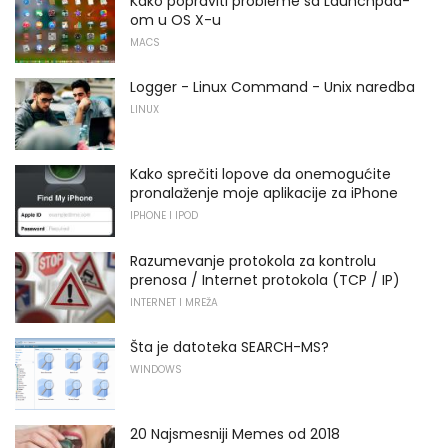
Kako popraviti probleme sa Launchpad-
om u OS X-u
MACS
Logger - Linux Command - Unix naredba
LINUX
Kako sprečiti lopove da onemogućite
pronalaženje moje aplikacije za iPhone
IPHONE I IPOD
Razumevanje protokola za kontrolu
prenosa / Internet protokola (TCP / IP)
INTERNET I MREŽA
Šta je datoteka SEARCH-MS?
WINDOWS
20 Najsmesniji Memes od 2018