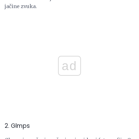
jačine zvuka.
ad
2. Glmps