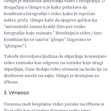
Glmps je mešavina ažuriranja video i fotografija. O
drugačijoj o Glmps-u je kako pokušava da
kombinira fotografiju i video kako bi ispričao
mikro priču. Glmps kaže da njegova aplikacija
"automatski snima kratki film pre svake
fotografije koju snimate." Rezultujuća video / foto
kombinacija se naziva "glmps" (izgovara se
"glimpse.")
Takođe dozvoljava ljudima da objavljuju komentare
video snimaka kao odgovor na snimke koje drugi
objavljuju, čime dodaju video element na funkcije za
društvene mreže na sajtu. Glmps je dostupan za
iPhone.
3. Vimessa
Vimessa nudi besplatne video poruke na iPhone-u.
To je više kao vizuelna glasovna pošta nego