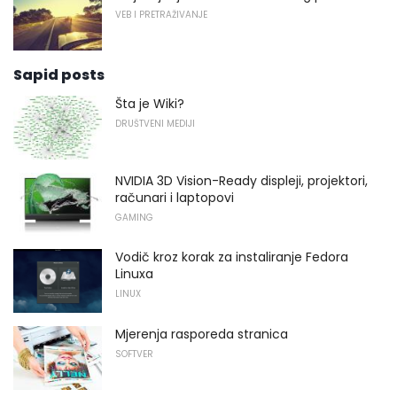
VEB I PRETRAŽIVANJE
Sapid posts
Šta je Wiki?
DRUŠTVENI MEDIJI
NVIDIA 3D Vision-Ready displeji, projektori,
računari i laptopovi
GAMING
Vodič kroz korak za instaliranje Fedora
Linuxa
LINUX
Mjerenja rasporeda stranica
SOFTVER