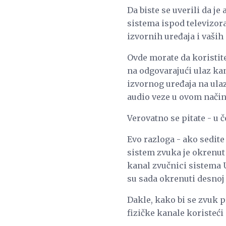
Da biste se uverili da j
sistema ispod televizor
izvornih uređaja i vaših
Ovde morate da koristit
na odgovarajući ulaz ka
izvornog uređaja na ulaz
audio veze u ovom način
Verovatno se pitate - u
Evo razloga - ako sedite
sistem zvuka je okrenut 
kanal zvučnici sistema U
su sada okrenuti desnoj 
Dakle, kako bi se zvuk p
fizičke kanale koristeći