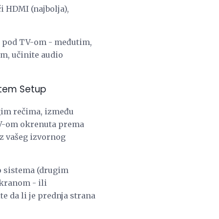
i HDMI (najbolja),
em pod TV-om - međutim,
m, učinite audio
stem Setup
ugim rečima, između
d TV-om okrenuta prema
laz vašeg izvornog
o sistema (drugim
kranom - ili
e da li je prednja strana