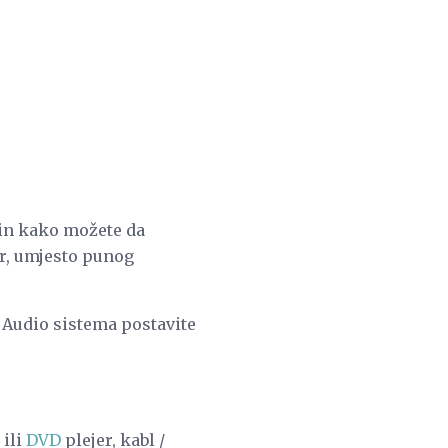
ačin kako možete da
or, umjesto punog
V Audio sistema postavite
ili
DVD
plejer, kabl /