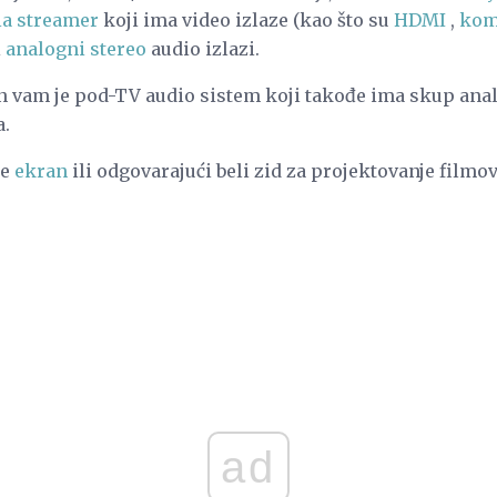
a streamer
koji ima video izlaze (kao što su
HDMI
,
kom
i
analogni stereo
audio izlazi.
n vam je pod-TV audio sistem koji takođe ima skup anal
a.
je
ekran
ili odgovarajući beli zid za projektovanje filmov
ad