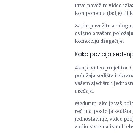
Prvo povežite video izla
komponenta (bolje) ili 
Zatim povežite analogne
ovisno o vašem položaju
konekciju drugačije.
Kako pozicija seden
Ako je video projektor /
položaja sedišta i ekran
vašem sjedištu i jednost
uređaja.
Međutim, ako je vaš pol
rečima, pozicija sedišta
jednostavnije, video pro
audio sistema ispod tel