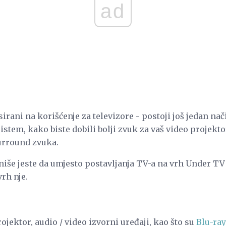
ad
asirani na korišćenje za televizore - postoji još jedan n
istem, kako biste dobili bolji zvuk za vaš video projekt
urround zvuka.
niše jeste da umjesto postavljanja TV-a na vrh Under T
vrh nje.
ojektor, audio / video izvorni uređaji, kao što su
Blu-ray