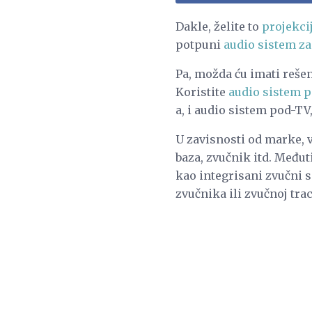
Dakle, želite to
projekci
potpuni
audio sistem z
Pa, možda ću imati rešenj
Koristite
audio sistem po
a, i audio sistem pod-TV
U zavisnosti od marke, 
baza, zvučnik itd. Međut
kao integrisani zvučni 
zvučnika ili zvučnoj trac