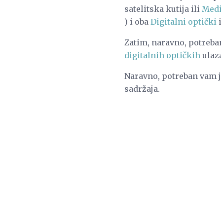
satelitska kutija ili
Medi
) i oba
Digitalni optički
Zatim, naravno, potreba
digitalnih optičkih
ulaz
Naravno, potreban vam 
sadržaja.