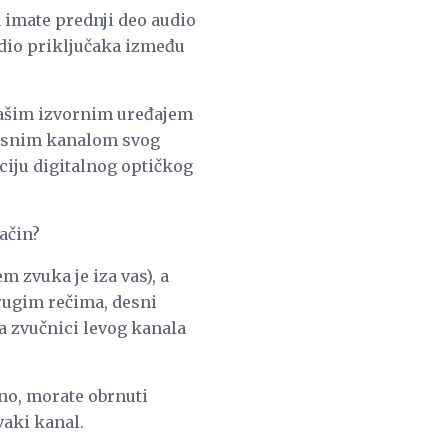
a imate prednji deo audio
udio priključaka između
 vašim izvornim uređajem
 desnim kanalom svog
ciju digitalnog optičkog
ačin?
m zvuka je iza vas), a
drugim rečima, desni
a zvučnici levog kanala
lno, morate obrnuti
vaki kanal.