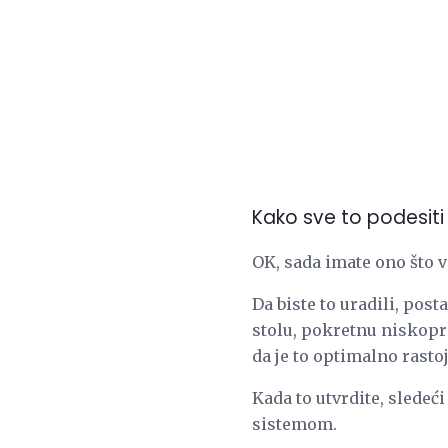
Kako sve to podesiti
OK, sada imate ono što v
Da biste to uradili, pos
stolu, pokretnu niskopro
da je to optimalno rastoj
Kada to utvrdite, sledeć
sistemom.