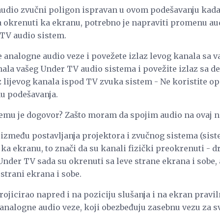
e audio zvučni poligon ispravan u ovom podešavanju kad
a okrenuti ka ekranu, potrebno je napraviti promenu a
 TV audio sistem.
e analogne audio veze i povežete izlaz levog kanala sa
nala vašeg Under TV audio sistema i povežite izlaz sa
 lijevog kanala ispod TV zvuka sistem - Ne koristite op
u podešavanja.
 čemu je dogovor? Zašto moram da spojim audio na ovaj n
 između postavljanja projektora i zvučnog sistema (siste
ka ekranu, to znači da su kanali fizički preokrenuti - 
nder TV sada su okrenuti sa leve strane ekrana i sobe, 
strani ekrana i sobe.
rojicirao napred i na poziciju slušanja i na ekran pravi
 analogne audio veze, koji obezbeđuju zasebnu vezu za s