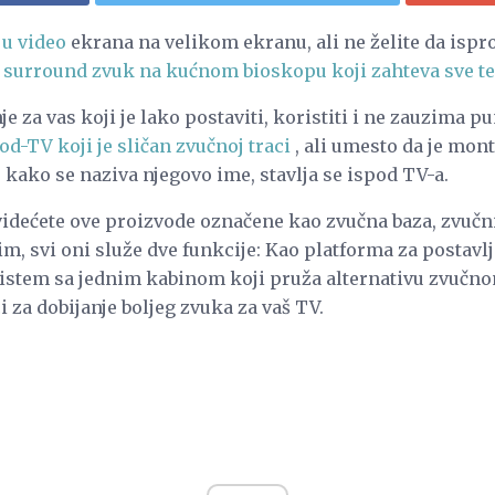
ju video
ekrana na velikom ekranu, ali ne želite da isprob
a surround zvuk na kućnom bioskopu koji zahteva sve t
e za vas koji je lako postaviti, koristiti i ne zauzima p
d-TV koji je sličan zvučnoj traci
, ali umesto da je mont
, kako se naziva njegovo ime, stavlja se ispod TV-a.
videćete ove proizvode označene kao zvučna baza, zvučni
im, svi oni služe dve funkcije: Kao platforma za postavlj
sistem sa jednim kabinom koji pruža alternativu zvučn
i za dobijanje boljeg zvuka za vaš TV.