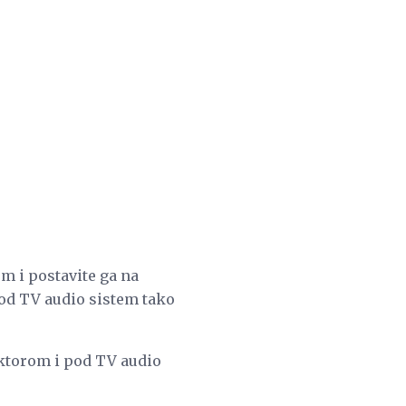
om i postavite ga na
pod TV audio sistem tako
jektorom i pod TV audio