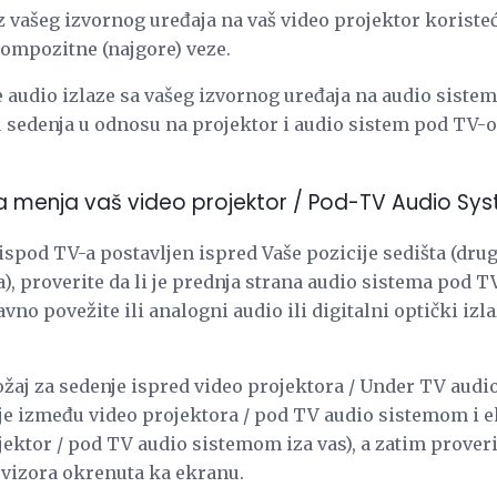
z vašeg izvornog uređaja na vaš video projektor koristeć
kompozitne (najgore) veze.
 audio izlaze sa vašeg izvornog uređaja na audio sist
 sedenja u odnosu na projektor i audio sistem pod TV-o
ja menja vaš video projektor / Pod-TV Audio Sy
 ispod TV-a postavljen ispred Vaše pozicije sedišta (dr
a), proverite da li je prednja strana audio sistema po
avno povežite ili analogni audio ili digitalni optički iz
ožaj za sedenje ispred video projektora / Under TV audi
 je između video projektora / pod TV audio sistemom i e
jektor / pod TV audio sistemom iza vas), a zatim proverit
evizora okrenuta ka ekranu.