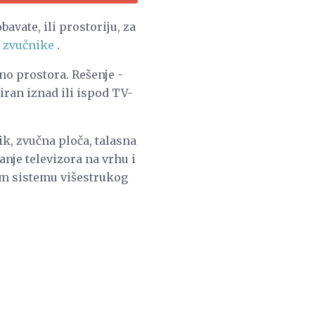
avate, ili prostoriju, za
e zvučnike
.
uno prostora. Rešenje -
iran iznad ili ispod TV-
k, zvučna ploča, talasna
anje televizora na vrhu i
om sistemu višestrukog