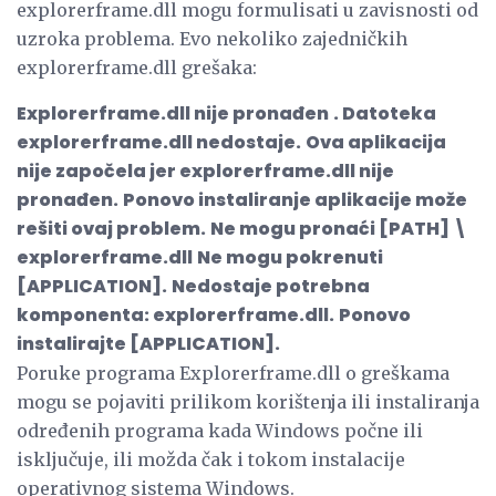
explorerframe.dll mogu formulisati u zavisnosti od
uzroka problema. Evo nekoliko zajedničkih
explorerframe.dll grešaka:
Explorerframe.dll nije pronađen
. Datoteka
explorerframe.dll nedostaje.
Ova aplikacija
nije započela jer explorerframe.dll nije
pronađen.
Ponovo instaliranje aplikacije može
rešiti ovaj problem.
Ne mogu pronaći [PATH] \
explorerframe.dll
Ne mogu pokrenuti
[APPLICATION].
Nedostaje potrebna
komponenta: explorerframe.dll.
Ponovo
instalirajte [APPLICATION].
Poruke programa Explorerframe.dll o greškama
mogu se pojaviti prilikom korištenja ili instaliranja
određenih programa kada Windows počne ili
isključuje, ili možda čak i tokom instalacije
operativnog sistema Windows.