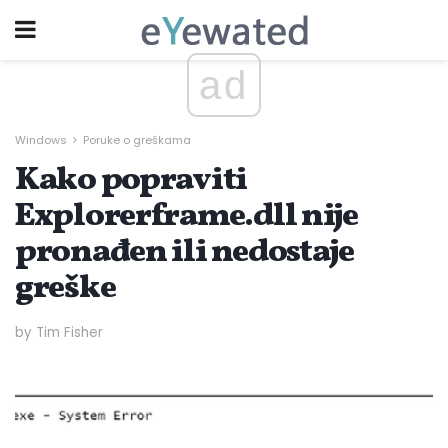
ad
Windows
Poruke o greškama
Kako popraviti
Explorerframe.dll nije
pronađen ili nedostaje
greške
by Tim Fisher