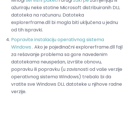
Mnogi
servisni paketi
i drugi
zakrpe
zamjenjuju ili
ažuriraju neke stotine Microsoft distribuiranih DLL
datoteka na računaru. Datoteka
explorerframe.dll bi mogla biti uključena u jednu
od tih ispravki.
Popravite instalaciju operativnog sistema
Windows
. Ako je pojedinačni explorerframe.dll fajl
za rešavanje problema sa gore navedenim
datotekama neuspešan, izvršite obnovu,
popravku ili popravku (u zavisnosti od vaše verzije
operativnog sistema Windows) trebalo bi da
vratite sve Windows DLL datoteke u njihove radne
verzije.