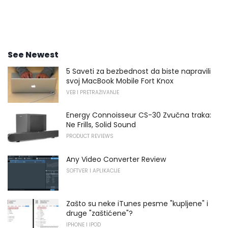
See Newest
5 Saveti za bezbednost da biste napravili
svoj MacBook Mobile Fort Knox
VEB I PRETRAŽIVANJE
Energy Connoisseur CS-30 Zvučna traka:
Ne Frills, Solid Sound
PRODUCT REVIEWS
Any Video Converter Review
SOFTVER I APLIKACIJE
Zašto su neke iTunes pesme "kupljene" i
druge "zaštićene"?
IPHONE I IPOD