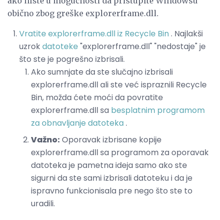
ako niste u mogućnosti da pristupite Windowsu
obično zbog greške explorerframe.dll.
Vratite explorerframe.dll iz Recycle Bin
. Najlakši
uzrok
datoteke
"explorerframe.dll" "nedostaje" je
što ste je pogrešno izbrisali.
Ako sumnjate da ste slučajno izbrisali
explorerframe.dll ali ste već ispraznili Recycle
Bin, možda ćete moći da povratite
explorerframe.dll sa
besplatnim programom
za obnavljanje datoteka
.
Važno:
Oporavak izbrisane kopije
explorerframe.dll sa programom za oporavak
datoteka je pametna ideja samo ako ste
sigurni da ste sami izbrisali datoteku i da je
ispravno funkcionisala pre nego što ste to
uradili.