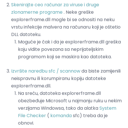
Skenirajte ceo računar za viruse i druge
zlonamerne programe
. Neke greške
explorerframe.dll mogle bi se odnositi na neku
vrstu infekcije malvera na računaru koji je oštetio
DLL datoteku.
Moguće je čak i da je explorerframe.dll greška
koju vidite povezana sa neprijateljskim
programom koji se maskira kao datoteka.
Izvršite naredbu sfc / scannow
da biste zamijenili
neispravnu ili korumpiranu kopiju datoteke
explorerframe.dll.
Na sreću, datoteka explorerframe.dll
obezbeđuje Microsoft u najmanju ruku u nekim
verzijama Windowsa, tako da alatka
System
File Checker
(
komanda
sfc) treba da je
obnovi.