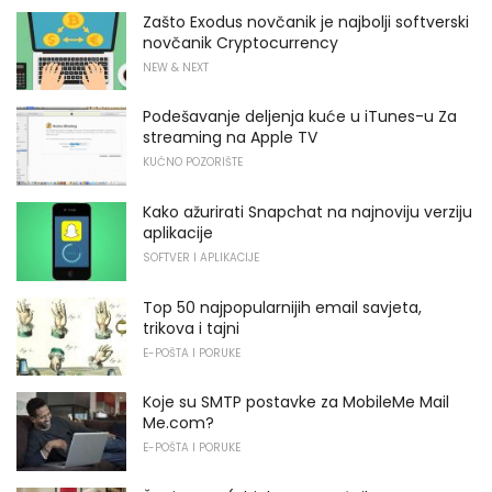
Zašto Exodus novčanik je najbolji softverski
novčanik Cryptocurrency
NEW & NEXT
Podešavanje deljenja kuće u iTunes-u Za
streaming na Apple TV
KUĆNO POZORIŠTE
Kako ažurirati Snapchat na najnoviju verziju
aplikacije
SOFTVER I APLIKACIJE
Top 50 najpopularnijih email savjeta,
trikova i tajni
E-POŠTA I PORUKE
Koje su SMTP postavke za MobileMe Mail
Me.com?
E-POŠTA I PORUKE