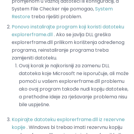
promjenom u važnoj datoteci ili konfiguraciji, a
System File Checker nije pomogao,
System
Restore
treba riješiti problem.
Ponovo instalirajte program koji koristi datoteku
explorerframe.dll
. Ako se javlja DLL greška
explorerframe.dll prilikom korištenja određenog
programa, reinstaliranje programa treba
zamijeniti datoteku.
Ovaj korak je najkorisniji za zamenu DLL
datoteka koje Microsoft ne isporučuje, ali može
pomoći u vašem explorerframe.dll problemu
ako ovaj program takođe nudi kopiju datoteke,
a prethodne ideje za rješavanje problema nisu
bile uspješne.
Kopirajte datoteku explorerframe.dll iz rezervne
kopije
. Windows bi trebao imati rezervnu kopiju