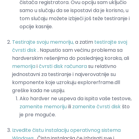
čistača registratora. Ovu opciju sam uključio
samo u slučaju da se ispostavi da je korisno, u
tom slučaju možete izbjeći još teže testiranje i
opcije kasnije.
Testirajte svoju memoriju,
a zatim
testirajte svoj
čvrsti disk
. Napustio sam većinu problema sa
hardverskim rešenjima do poslednjeg koraka, ali
memorija
i
čvrsti disk računara
su relativno
jednostavni za testiranje i najverovatnije su
komponente koje uzrokuju explorerframe.dll
greške kada ne uspiju.
Ako hardver ne uspeva da ispita vaše testove,
zamenite memoriju
ili
zamenite čvrsti disk
što
je pre moguće.
Izvedite čistu instalaciju operativnog sistema
Windows
. Čista instalacija će izbrisati sve i