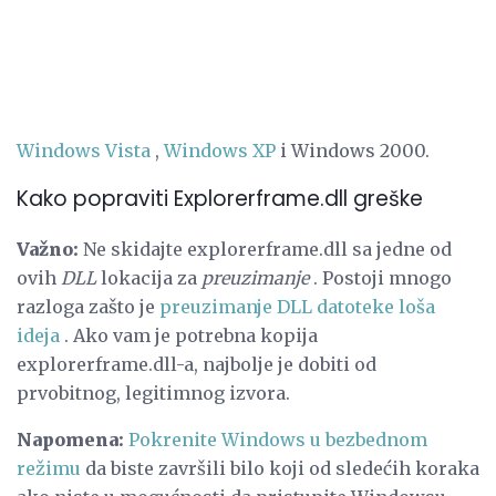
Windows Vista
,
Windows XP
i Windows 2000.
Kako popraviti Explorerframe.dll greške
Važno:
Ne skidajte explorerframe.dll sa jedne od
ovih
DLL
lokacija za
preuzimanje
. Postoji mnogo
razloga zašto je
preuzimanje DLL datoteke loša
ideja
. Ako vam je potrebna kopija
explorerframe.dll-a, najbolje je dobiti od
prvobitnog, legitimnog izvora.
Napomena:
Pokrenite Windows u bezbednom
režimu
da biste završili bilo koji od sledećih koraka