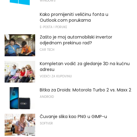
WINDOWS
Kako promijeniti veličinu fonta u
Outlook.com porukama
E-POŠTA I PORUKE
Zašto je moj automobilski invertor
odjednom prekinuo rad?
CAR TECH
Kompletan vodič za gledanje 3D na kućnu
adresu
VODIČI ZA KUPOVINU
Bitka za Droids: Motorola Turbo 2 vs. Maxx 2
ANDROID
Čuvanje slika kao PNG u GIMP-u
SOFTVER