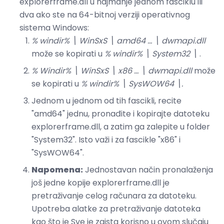
explorerframe.dll u najmanje jednom fasciklu ili
dva ako ste na 64-bitnoj verziji operativnog
sistema Windows:
% windir% \ WinSxS \ amd64 ... \ dwmapi.dll
može se kopirati u
% windir% \ System32 \
.
% Windir% \ WinSxS \ x86 ... \ dwmapi.dll
može
se kopirati u
% windir% \ SysWOW64 \.
Jednom u jednom od tih fascikli, recite
"amd64" jednu, pronađite i kopirajte datoteku
explorerframe.dll, a zatim ga zalepite u folder
"System32". Isto važi i za fascikle "x86" i
"SysWOW64".
Napomena:
Jednostavan način pronalaženja
još jedne kopije explorerframe.dll je
pretraživanje celog računara za datoteku.
Upotreba alatke za pretraživanje datoteka
kao što je Sve je zaista korisno u ovom slučaju