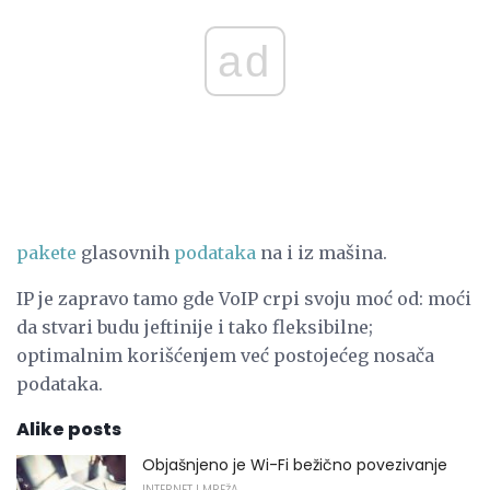
ad
pakete
glasovnih
podataka
na i iz mašina.
IP je zapravo tamo gde VoIP crpi svoju moć od: moći
da stvari budu jeftinije i tako fleksibilne;
optimalnim korišćenjem već postojećeg nosača
podataka.
Alike posts
Objašnjeno je Wi-Fi bežično povezivanje
INTERNET I MREŽA