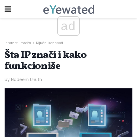
ad
Internet i mreža
Ključni koncepti
Šta IP znači i kako
funkcioniše
by Nadeem Unuth