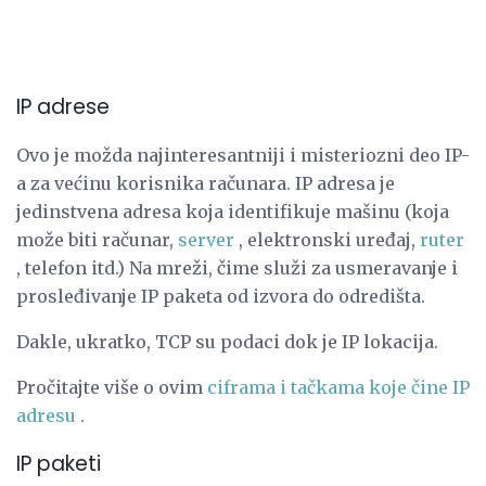
IP adrese
Ovo je možda najinteresantniji i misteriozni deo IP-
a za većinu korisnika računara. IP adresa je
jedinstvena adresa koja identifikuje mašinu (koja
može biti računar,
server
, elektronski uređaj,
ruter
, telefon itd.) Na mreži, čime služi za usmeravanje i
prosleđivanje IP paketa od izvora do odredišta.
Dakle, ukratko, TCP su podaci dok je IP lokacija.
Pročitajte više o ovim
ciframa i tačkama koje čine IP
adresu
.
IP paketi