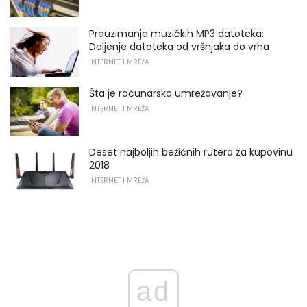
Preuzimanje muzičkih MP3 datoteka:
Deljenje datoteka od vršnjaka do vrha
INTERNET I MREŽA
Šta je računarsko umrežavanje?
INTERNET I MREŽA
Deset najboljih bežičnih rutera za kupovinu
2018
INTERNET I MREŽA
ad