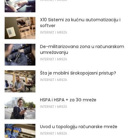
X10 Sistemi za kućnu automatizaciju i
softver
INTERNET I MREŽA
De-militarizovana zona u računarskom
umrežavanju
INTERNET I MREŽA
Šta je mobilni širokopojasni pristup?
INTERNET I MREŽA
HSPA i HSPA + za 3G mreže
INTERNET I MREŽA
Uvod u topologiju računarske mreže
INTERNET I MREŽA