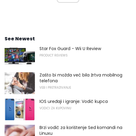
See Newest
Star Fox Guard - Wii U Review
PRODUCT REVIEWS
Zašto bi možda već bila žrtva mobilnog
telefona
VEB I PRETRAŽIVANJE
IOS uređaji i igranje: Vodič kupca
VODIČI ZA KUPOVINU
Brzi vodič za korištenje Sed komandi na
Linuxu