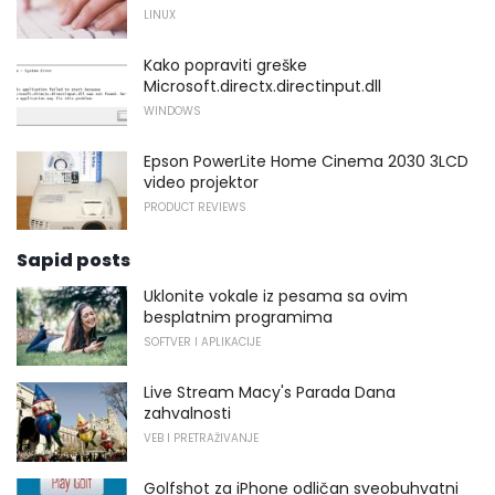
LINUX
Kako popraviti greške
Microsoft.directx.directinput.dll
WINDOWS
Epson PowerLite Home Cinema 2030 3LCD
video projektor
PRODUCT REVIEWS
Sapid posts
Uklonite vokale iz pesama sa ovim
besplatnim programima
SOFTVER I APLIKACIJE
Live Stream Macy's Parada Dana
zahvalnosti
VEB I PRETRAŽIVANJE
Golfshot za iPhone odličan sveobuhvatni