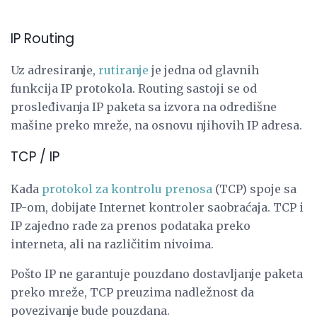
IP Routing
Uz adresiranje,
rutiranje
je jedna od glavnih
funkcija IP protokola. Routing sastoji se od
prosleđivanja IP paketa sa izvora na odredišne ​​
mašine preko mreže, na osnovu njihovih IP adresa.
TCP / IP
Kada
protokol za kontrolu prenosa
(TCP) spoje sa
IP-om, dobijate Internet kontroler saobraćaja. TCP i
IP zajedno rade za prenos podataka preko
interneta, ali na različitim nivoima.
Pošto IP ne garantuje pouzdano dostavljanje paketa
preko mreže, TCP preuzima nadležnost da
povezivanje bude pouzdana.