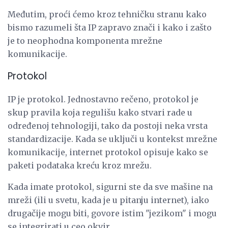
Međutim, proći ćemo kroz tehničku stranu kako
bismo razumeli šta IP zapravo znači i kako i zašto
je to neophodna komponenta mrežne
komunikacije.
Protokol
IP je protokol. Jednostavno rečeno, protokol je
skup pravila koja regulišu kako stvari rade u
određenoj tehnologiji, tako da postoji neka vrsta
standardizacije. Kada se uključi u kontekst mrežne
komunikacije, internet protokol opisuje kako se
paketi podataka kreću kroz mrežu.
Kada imate protokol, sigurni ste da sve mašine na
mreži (ili u svetu, kada je u pitanju internet), iako
drugačije mogu biti, govore istim "jezikom" i mogu
se integrirati u ceo okvir.