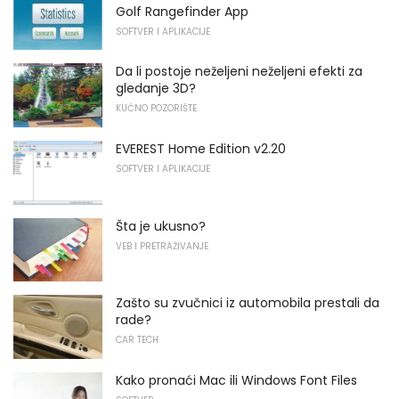
Golf Rangefinder App
SOFTVER I APLIKACIJE
Da li postoje neželjeni neželjeni efekti za
gledanje 3D?
KUĆNO POZORIŠTE
EVEREST Home Edition v2.20
SOFTVER I APLIKACIJE
Šta je ukusno?
VEB I PRETRAŽIVANJE
Zašto su zvučnici iz automobila prestali da
rade?
CAR TECH
Kako pronaći Mac ili Windows Font Files