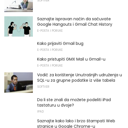
SOFTVER
Saznajte ispravan način da sačuvate
Google Hangouts i Gmail Chat History
E-POŠTA I PORUKE
Kako prijaviti Gmail bug
E-POŠTA I PORUKE
Kako pristupiti GMX Mail u Gmail-u
E-POŠTA I PORUKE
Vodič za korištenje Unutrašnjih udruženja u
SQL-u za grupne podatke iz više tabela
SOFTVER
Da li ste znali da možete podeliti iPad
tastaturu u dvoje?
IPAD
Saznajte kako lako i brzo štampati Web
stranice u Google Chrome-u