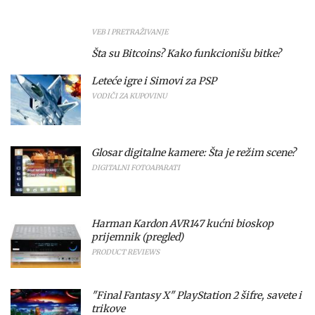
VEB I PRETRAŽIVANJE
Šta su Bitcoins? Kako funkcionišu bitke?
Leteće igre i Simovi za PSP
VODIČI ZA KUPOVINU
Glosar digitalne kamere: Šta je režim scene?
DIGITALNI FOTOAPARATI
Harman Kardon AVR147 kućni bioskop
prijemnik (pregled)
PRODUCT REVIEWS
"Final Fantasy X" PlayStation 2 šifre, savete i
trikove