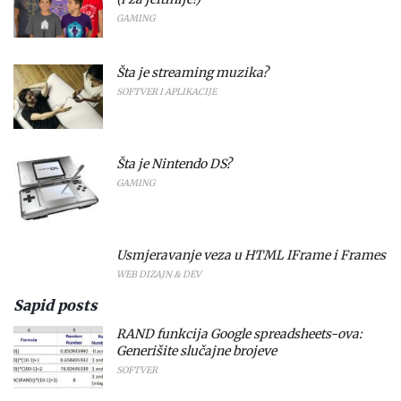
GAMING
Šta je streaming muzika?
SOFTVER I APLIKACIJE
Šta je Nintendo DS?
GAMING
Usmjeravanje veza u HTML IFrame i Frames
WEB DIZAJN & DEV
Sapid posts
RAND funkcija Google spreadsheets-ova:
Generišite slučajne brojeve
SOFTVER