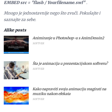
EMBED src = "flash / Yourfilename.swf"
.
Mnogo je jednostavnije nego što zvuči. Pokušajte i
saznajte za sebe.
Alike posts
Animiranje u Photoshop-u s AnimDessin2
SOFTVER
Šta je animacija u prezentacijskom softveru?
SOFTVER
Kako napraviti svoju animaciju reagirati na
muziku nakon efekata
SOFTVER