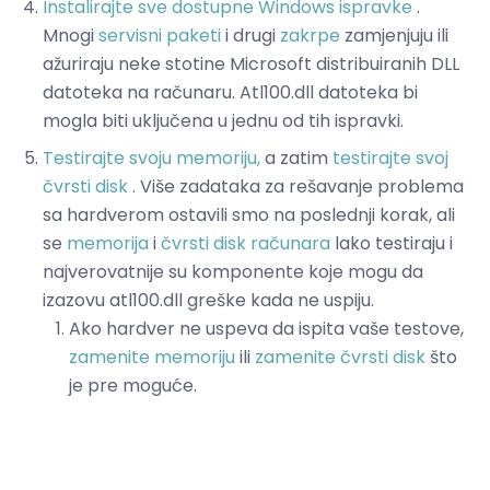
Instalirajte sve dostupne Windows ispravke
.
Mnogi
servisni paketi
i drugi
zakrpe
zamjenjuju ili
ažuriraju neke stotine Microsoft distribuiranih DLL
datoteka na računaru. Atl100.dll datoteka bi
mogla biti uključena u jednu od tih ispravki.
Testirajte svoju memoriju,
a zatim
testirajte svoj
čvrsti disk
. Više zadataka za rešavanje problema
sa hardverom ostavili smo na poslednji korak, ali
se
memorija
i
čvrsti disk računara
lako testiraju i
najverovatnije su komponente koje mogu da
izazovu atl100.dll greške kada ne uspiju.
Ako hardver ne uspeva da ispita vaše testove,
zamenite memoriju
ili
zamenite čvrsti disk
što
je pre moguće.