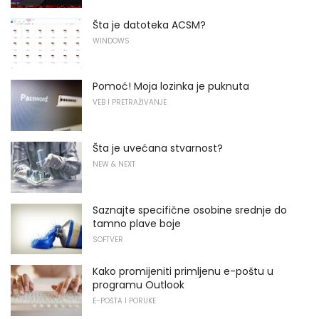
Šta je datoteka ACSM?
WINDOWS
Pomoć! Moja lozinka je puknuta
VEB I PRETRAŽIVANJE
Šta je uvećana stvarnost?
NEW & NEXT
Saznajte specifične osobine srednje do
tamno plave boje
SOFTVER
Kako promijeniti primljenu e-poštu u
programu Outlook
E-POŠTA I PORUKE