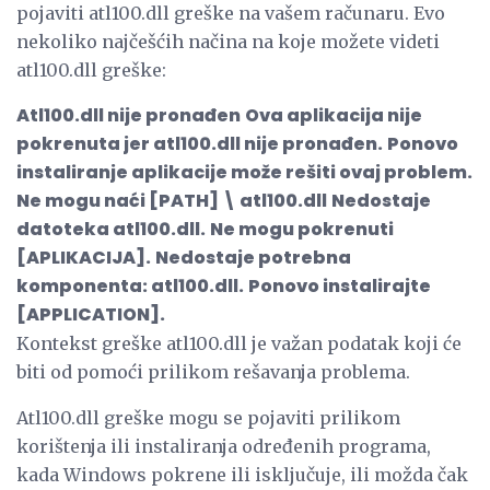
pojaviti atl100.dll greške na vašem računaru. Evo
nekoliko najčešćih načina na koje možete videti
atl100.dll greške:
Atl100.dll nije pronađen
Ova aplikacija nije
pokrenuta jer atl100.dll nije pronađen.
Ponovo
instaliranje aplikacije može rešiti ovaj problem.
Ne mogu naći [PATH] \ atl100.dll
Nedostaje
datoteka atl100.dll.
Ne mogu pokrenuti
[APLIKACIJA].
Nedostaje potrebna
komponenta: atl100.dll.
Ponovo instalirajte
[APPLICATION].
Kontekst greške atl100.dll je važan podatak koji će
biti od pomoći prilikom rešavanja problema.
Atl100.dll greške mogu se pojaviti prilikom
korištenja ili instaliranja određenih programa,
kada Windows pokrene ili isključuje, ili možda čak