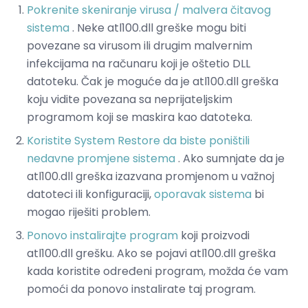
Pokrenite skeniranje virusa / malvera čitavog
sistema
. Neke atl100.dll greške mogu biti
povezane sa virusom ili drugim malvernim
infekcijama na računaru koji je oštetio DLL
datoteku. Čak je moguće da je atl100.dll greška
koju vidite povezana sa neprijateljskim
programom koji se maskira kao datoteka.
Koristite System Restore da biste poništili
nedavne promjene sistema
. Ako sumnjate da je
atl100.dll greška izazvana promjenom u važnoj
datoteci ili konfiguraciji,
oporavak sistema
bi
mogao riješiti problem.
Ponovo instalirajte program
koji proizvodi
atl100.dll grešku. Ako se pojavi atl100.dll greška
kada koristite određeni program, možda će vam
pomoći da ponovo instalirate taj program.