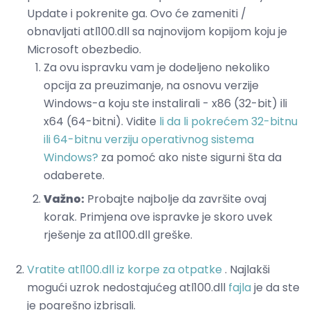
Update i pokrenite ga. Ovo će zameniti /
obnavljati atl100.dll sa najnovijom kopijom koju je
Microsoft obezbedio.
Za ovu ispravku vam je dodeljeno nekoliko
opcija za preuzimanje, na osnovu verzije
Windows-a koju ste instalirali - x86 (32-bit) ili
x64 (64-bitni). Vidite
li da li pokrećem 32-bitnu
ili 64-bitnu verziju operativnog sistema
Windows?
za pomoć ako niste sigurni šta da
odaberete.
Važno:
Probajte najbolje da završite ovaj
korak. Primjena ove ispravke je skoro uvek
rješenje za atl100.dll greške.
Vratite atl100.dll iz korpe za otpatke
. Najlakši
mogući uzrok nedostajućeg atl100.dll
fajla
je da ste
je pogrešno izbrisali.