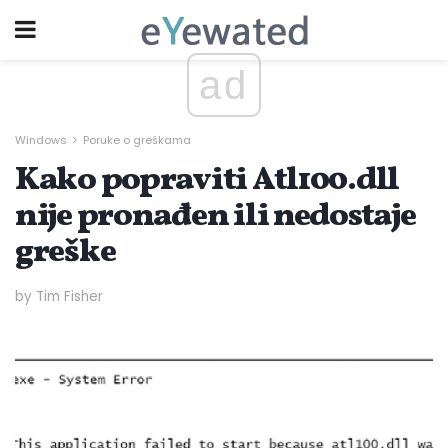
ad
Windows
Poruke o greškama
Kako popraviti Atl100.dll
nije pronađen ili nedostaje
greške
by Tim Fisher