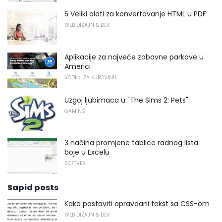
5 Veliki alati za konvertovanje HTML u PDF
WEB DIZAJN & DEV
Aplikacije za najveće zabavne parkove u
Americi
VODIČI ZA KUPOVINU
Uzgoj ljubimaca u "The Sims 2: Pets"
GAMING
3 načina promjene tablice radnog lista
boje u Excelu
SOFTVER
Sapid posts
Kako postaviti opravdani tekst sa CSS-om
WEB DIZAJN & DEV