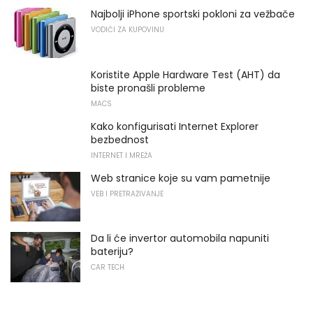
Najbolji iPhone sportski pokloni za vežbače
VODIČI ZA KUPOVINU
Koristite Apple Hardware Test (AHT) da
biste pronašli probleme
MACS
Kako konfigurisati Internet Explorer
bezbednost
INTERNET I MREŽA
Web stranice koje su vam pametnije
VEB I PRETRAŽIVANJE
Da li će invertor automobila napuniti
bateriju?
CAR TECH