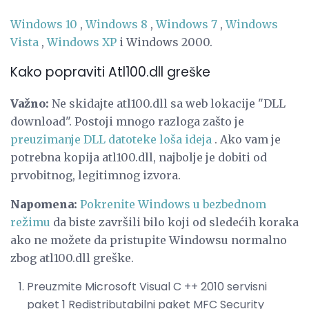
Windows 10
,
Windows 8
,
Windows 7
,
Windows
Vista
,
Windows XP
i Windows 2000.
Kako popraviti Atl100.dll greške
Važno:
Ne skidajte atl100.dll sa web lokacije "DLL
download". Postoji mnogo razloga zašto je
preuzimanje DLL datoteke loša ideja
. Ako vam je
potrebna kopija atl100.dll, najbolje je dobiti od
prvobitnog, legitimnog izvora.
Napomena:
Pokrenite Windows u bezbednom
režimu
da biste završili bilo koji od sledećih koraka
ako ne možete da pristupite Windowsu normalno
zbog atl100.dll greške.
Preuzmite Microsoft Visual C ++ 2010 servisni
paket 1 Redistributabilni paket MFC Security