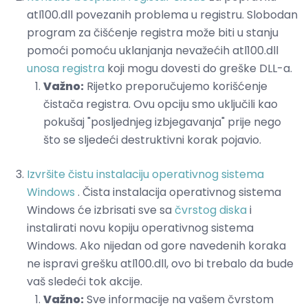
atl100.dll povezanih problema u registru. Slobodan
program za čišćenje registra može biti u stanju
pomoći pomoću uklanjanja nevažećih atl100.dll
unosa registra
koji mogu dovesti do greške DLL-a.
Važno:
Rijetko preporučujemo korišćenje
čistača registra. Ovu opciju smo uključili kao
pokušaj "posljednjeg izbjegavanja" prije nego
što se sljedeći destruktivni korak pojavio.
Izvršite čistu instalaciju operativnog sistema
Windows
. Čista instalacija operativnog sistema
Windows će izbrisati sve sa
čvrstog diska
i
instalirati novu kopiju operativnog sistema
Windows. Ako nijedan od gore navedenih koraka
ne ispravi grešku atl100.dll, ovo bi trebalo da bude
vaš sledeći tok akcije.
Važno:
Sve informacije na vašem čvrstom