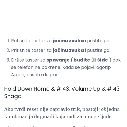
Pritisnite taster za
jačinu zvuka
i pustite ga.
Pritisnite taster za
jačinu zvuka
i pustite ga.
Držite taster za
spavanje / budite
(ili
Side
) dok
se telefon ne pokrene. Kada se pojavi logotip
Apple, pustite dugme.
Hold Down Home & # 43; Volume Up & # 43;
Snaga
Ako tvrdi reset nije napravio trik, postoji još jedna
kombinacija dugmadi koja radi za mnoge ljude: