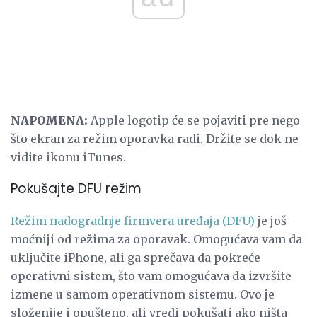
NAPOMENA:
Apple logotip će se pojaviti pre nego
što ekran za režim oporavka radi. Držite se dok ne
vidite ikonu iTunes.
Pokušajte DFU režim
Režim nadogradnje firmvera uređaja (DFU)
je još
moćniji od režima za oporavak. Omogućava vam da
uključite iPhone, ali ga sprečava da pokreće
operativni sistem, što vam omogućava da izvršite
izmene u samom operativnom sistemu. Ovo je
složenije i opušteno, ali vredi pokušati ako ništa