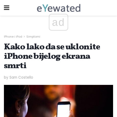
ad
IPhone i iPod
Simptomi
Kako lako da se uklonite
iPhone bijelog ekrana
smrti
by Sam Costello