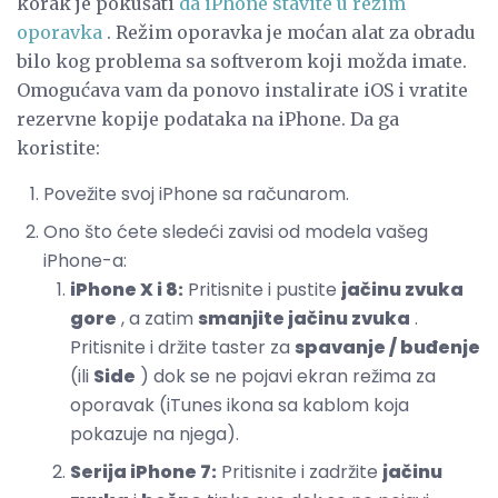
korak je pokušati
da iPhone stavite u režim
oporavka
. Režim oporavka je moćan alat za obradu
bilo kog problema sa softverom koji možda imate.
Omogućava vam da ponovo instalirate iOS i vratite
rezervne kopije podataka na iPhone. Da ga
koristite:
Povežite svoj iPhone sa računarom.
Ono što ćete sledeći zavisi od modela vašeg
iPhone-a:
iPhone X i 8:
Pritisnite i pustite
jačinu zvuka
gore
, a zatim
smanjite jačinu zvuka
.
Pritisnite i držite taster za
spavanje / buđenje
(ili
Side
) dok se ne pojavi ekran režima za
oporavak (iTunes ikona sa kablom koja
pokazuje na njega).
Serija iPhone 7:
Pritisnite i zadržite
jačinu