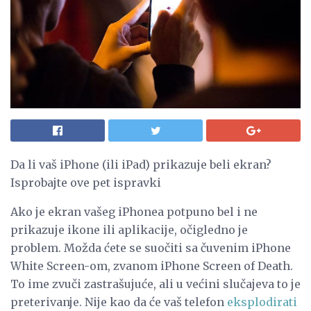
Da li vaš iPhone (ili iPad) prikazuje beli ekran?
Isprobajte ove pet ispravki
Ako je ekran vašeg iPhonea potpuno bel i ne
prikazuje ikone ili aplikacije, očigledno je
problem. Možda ćete se suočiti sa čuvenim iPhone
White Screen-om, zvanom iPhone Screen of Death.
To ime zvuči zastrašujuće, ali u većini slučajeva to je
preterivanje. Nije kao da će vaš telefon
eksplodirati