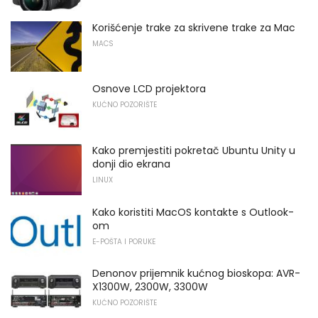
Korišćenje trake za skrivene trake za Mac
MACS
Osnove LCD projektora
KUĆNO POZORIŠTE
Kako premjestiti pokretač Ubuntu Unity u
donji dio ekrana
LINUX
Kako koristiti MacOS kontakte s Outlook-
om
E-POŠTA I PORUKE
Denonov prijemnik kućnog bioskopa: AVR-
X1300W, 2300W, 3300W
KUĆNO POZORIŠTE