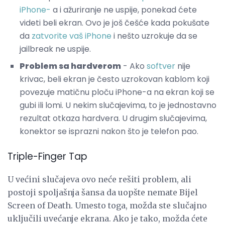
iPhone-
a i ažuriranje ne uspije, ponekad ćete
videti beli ekran. Ovo je još češće kada pokušate
da
zatvorite vaš iPhone
i nešto uzrokuje da se
jailbreak ne uspije.
Problem sa hardverom
- Ako
softver
nije
krivac, beli ekran je često uzrokovan kablom koji
povezuje matičnu ploču iPhone-a na ekran koji se
gubi ili lomi. U nekim slučajevima, to je jednostavno
rezultat otkaza hardvera. U drugim slučajevima,
konektor se isprazni nakon što je telefon pao.
Triple-Finger Tap
U većini slučajeva ovo neće rešiti problem, ali
postoji spoljašnja šansa da uopšte nemate Bijel
Screen of Death. Umesto toga, možda ste slučajno
uključili uvećanje ekrana. Ako je tako, možda ćete