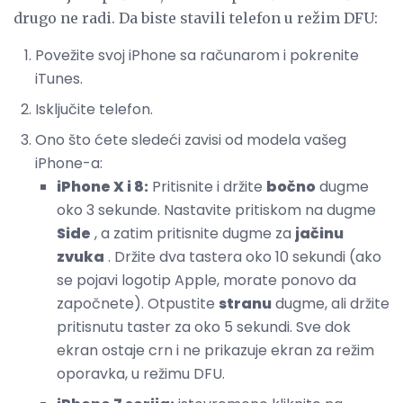
drugo ne radi. Da biste stavili telefon u režim DFU:
Povežite svoj iPhone sa računarom i pokrenite
iTunes.
Isključite telefon.
Ono što ćete sledeći zavisi od modela vašeg
iPhone-a:
iPhone X i 8:
Pritisnite i držite
bočno
dugme
oko 3 sekunde. Nastavite pritiskom na dugme
Side
, a zatim pritisnite dugme za
jačinu
zvuka
. Držite dva tastera oko 10 sekundi (ako
se pojavi logotip Apple, morate ponovo da
započnete). Otpustite
stranu
dugme, ali držite
pritisnutu taster za oko 5 sekundi. Sve dok
ekran ostaje crn i ne prikazuje ekran za režim
oporavka, u režimu DFU.