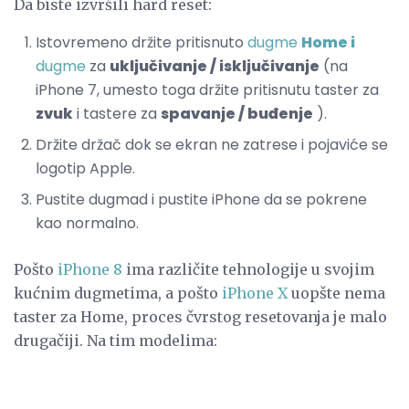
Da biste izvršili hard reset:
Istovremeno držite pritisnuto
dugme
Home i
dugme
za
uključivanje / isključivanje
(na
iPhone 7, umesto toga držite pritisnutu taster za
zvuk
i tastere za
spavanje / buđenje
).
Držite držač dok se ekran ne zatrese i pojaviće se
logotip Apple.
Pustite dugmad i pustite iPhone da se pokrene
kao normalno.
Pošto
iPhone 8
ima različite tehnologije u svojim
kućnim dugmetima, a pošto
iPhone X
uopšte nema
taster za Home, proces čvrstog resetovanja je malo
drugačiji. Na tim modelima: