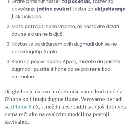
Držite pritisnut taster za
početak,
taster za
povećanje
jačine zvuka i
taster za
uključivanje
/
isključivanje.
Može potrajati neko vrijeme, ali nastavite držati
dok se ekran ne isključi.
Nastavite sa držanjem ovih dugmadi dok se ne
pojavi logotip Apple.
Kada se pojavi logotip Apple, možete da pustite
dugmad i pustite iPhone da se pokrene kao
normalno.
Očigledno je da ovo funkcioniše samo kod modela
iPhone koji imaju dugme Home. Verovatno ne radi
sa
iPhone 8
i X, i možda neće raditi sa 7 još. Još uvek
nema reči ako na ovakvim modelima postoji
ekvivalent.