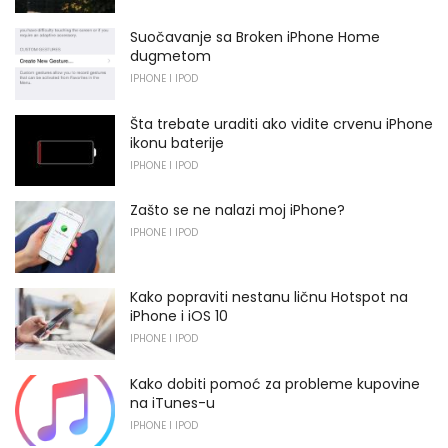
Suočavanje sa Broken iPhone Home
dugmetom
IPHONE I IPOD
Šta trebate uraditi ako vidite crvenu iPhone
ikonu baterije
IPHONE I IPOD
Zašto se ne nalazi moj iPhone?
IPHONE I IPOD
Kako popraviti nestanu ličnu Hotspot na
iPhone i iOS 10
IPHONE I IPOD
Kako dobiti pomoć za probleme kupovine
na iTunes-u
IPHONE I IPOD