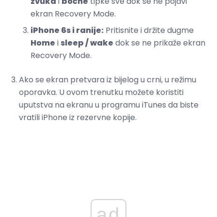
zvuka
i
bočne
tipke sve dok se ne pojavi
ekran Recovery Mode.
iPhone 6s i ranije:
Pritisnite i držite dugme
Home
i
sleep / wake
dok se ne prikaže ekran
Recovery Mode.
Ako se ekran pretvara iz bijelog u crni, u režimu
oporavka. U ovom trenutku možete koristiti
uputstva na ekranu u programu iTunes da biste
vratili iPhone iz rezervne kopije.
ad