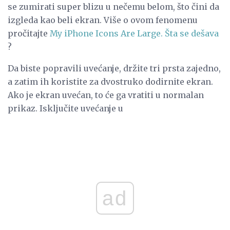
se zumirati super blizu u nečemu belom, što čini da
izgleda kao beli ekran. Više o ovom fenomenu
pročitajte
My iPhone Icons Are Large.
Šta se dešava
?
Da biste popravili uvećanje, držite tri prsta zajedno,
a zatim ih koristite za dvostruko dodirnite ekran.
Ako je ekran uvećan, to će ga vratiti u normalan
prikaz. Isključite uvećanje u
ad