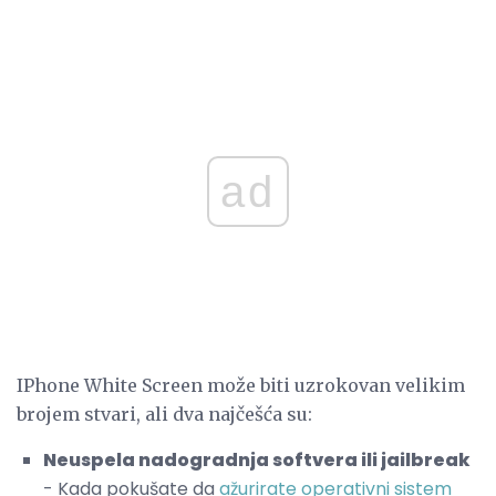
ad
IPhone White Screen može biti uzrokovan velikim
brojem stvari, ali dva najčešća su:
Neuspela nadogradnja softvera ili jailbreak
- Kada pokušate da
ažurirate operativni sistem