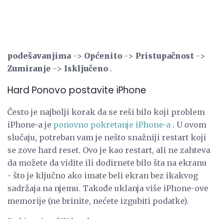
podešavanjima
->
Općenito
->
Pristupačnost
->
Zumiranje
->
Isključeno
.
Hard Ponovo postavite iPhone
Često je najbolji korak da se reši bilo koji problem
iPhone-a je
ponovno pokretanje iPhone-a
. U ovom
slučaju, potreban vam je nešto snažniji restart koji
se zove hard reset. Ovo je kao restart, ali ne zahteva
da možete da vidite ili dodirnete bilo šta na ekranu
- što je ključno ako imate beli ekran bez ikakvog
sadržaja na njemu. Takođe uklanja više iPhone-ove
memorije (ne brinite, nećete izgubiti podatke).