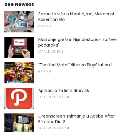
See Newest
Saznajte više o Niantic, Inc, Makers of
Pokemon Go
GAMING
Fiksiranje greške 'Nije dostupan softver
podataka'
IGRAĆE KONZOLE
"Twisted Metal" šifre za PlayStation 1
GAMING
Aplikacija za lični dnevnik
SOFTVER I APLIKACIJE
Greenscreen snimanje u Adobe After
Effects: Dio 2
SOFTVER I APLIKACIJE