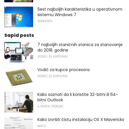
Šest najboljih karakteristika u operativnom
sistemu Windows 7
WINDOWS
Sapid posts
7 najboljih staničnih stanica za stanovanje
do 2018. godine
VODIČI ZA KUPOVINU
Vodič za kupce procesora
VODIČI ZA KUPOVINU
Kako saznati da li koristite 32-bitni ili 64-
bitni Outlook
E-POŠTA I PORUKE
Kako izvršiti čistu instalaciju OS X Mavericks
MACS