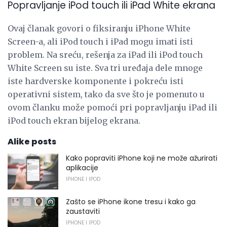
Popravljanje iPod touch ili iPad White ekrana
Ovaj članak govori o fiksiranju iPhone White
Screen-a, ali iPod touch i iPad mogu imati isti
problem. Na sreću, rešenja za iPad ili iPod touch
White Screen su iste. Sva tri uređaja dele mnoge
iste hardverske komponente i pokreću isti
operativni sistem, tako da sve što je pomenuto u
ovom članku može pomoći pri popravljanju iPad ili
iPod touch ekran bijelog ekrana.
Alike posts
Kako popraviti iPhone koji ne može ažurirati
aplikacije
IPHONE I IPOD
Zašto se iPhone ikone tresu i kako ga
zaustaviti
IPHONE I IPOD