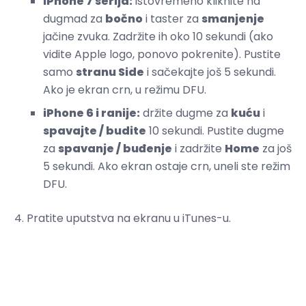
iPhone 7 serija:
istovremeno kliknite na
dugmad za
bočno
i taster za
smanjenje
jačine zvuka. Zadržite ih oko 10 sekundi (ako
vidite Apple logo, ponovo pokrenite). Pustite
samo
stranu Side
i sačekajte još 5 sekundi.
Ako je ekran crn, u režimu DFU.
iPhone 6 i ranije:
držite dugme za
kuću
i
spavajte / budite
10 sekundi. Pustite dugme
za
spavanje / buđenje
i zadržite
Home
za još
5 sekundi. Ako ekran ostaje crn, uneli ste režim
DFU.
Pratite uputstva na ekranu u iTunes-u.