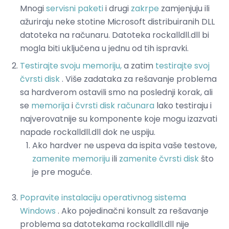
Mnogi
servisni paketi
i drugi
zakrpe
zamjenjuju ili
ažuriraju neke stotine Microsoft distribuiranih DLL
datoteka na računaru. Datoteka rockalldll.dll bi
mogla biti uključena u jednu od tih ispravki.
Testirajte svoju memoriju,
a zatim
testirajte svoj
čvrsti disk
. Više zadataka za rešavanje problema
sa hardverom ostavili smo na poslednji korak, ali
se
memorija
i
čvrsti disk računara
lako testiraju i
najverovatnije su komponente koje mogu izazvati
napade rockalldll.dll dok ne uspiju.
Ako hardver ne uspeva da ispita vaše testove,
zamenite memoriju
ili
zamenite čvrsti disk
što
je pre moguće.
Popravite instalaciju operativnog sistema
Windows
. Ako pojedinačni konsult za rešavanje
problema sa datotekama rockalldll.dll nije