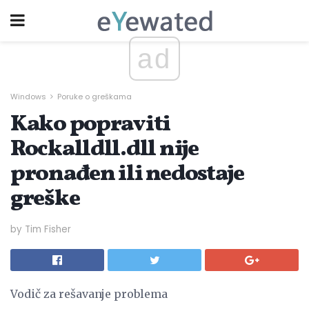
ad
Windows
Poruke o greškama
Kako popraviti
Rockalldll.dll nije
pronađen ili nedostaje
greške
by Tim Fisher
Vodič za rešavanje problema