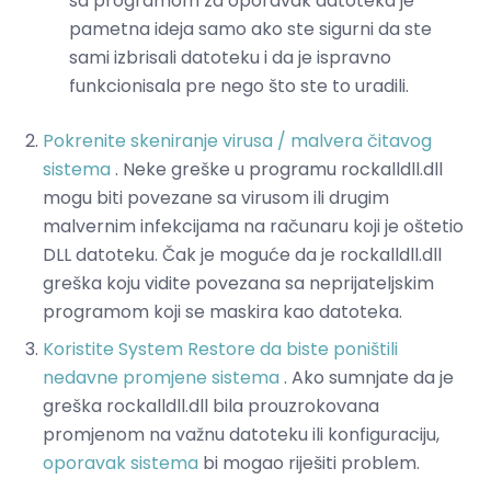
sa programom za oporavak datoteka je
pametna ideja samo ako ste sigurni da ste
sami izbrisali datoteku i da je ispravno
funkcionisala pre nego što ste to uradili.
Pokrenite skeniranje virusa / malvera čitavog
sistema
. Neke greške u programu rockalldll.dll
mogu biti povezane sa virusom ili drugim
malvernim infekcijama na računaru koji je oštetio
DLL datoteku. Čak je moguće da je rockalldll.dll
greška koju vidite povezana sa neprijateljskim
programom koji se maskira kao datoteka.
Koristite System Restore da biste poništili
nedavne promjene sistema
. Ako sumnjate da je
greška rockalldll.dll bila prouzrokovana
promjenom na važnu datoteku ili konfiguraciju,
oporavak sistema
bi mogao riješiti problem.