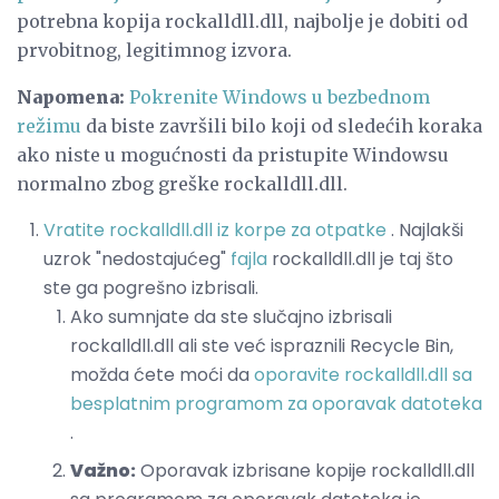
potrebna kopija rockalldll.dll, najbolje je dobiti od
prvobitnog, legitimnog izvora.
Napomena:
Pokrenite Windows u bezbednom
režimu
da biste završili bilo koji od sledećih koraka
ako niste u mogućnosti da pristupite Windowsu
normalno zbog greške rockalldll.dll.
Vratite rockalldll.dll iz korpe za otpatke
. Najlakši
uzrok "nedostajućeg"
fajla
rockalldll.dll je taj što
ste ga pogrešno izbrisali.
Ako sumnjate da ste slučajno izbrisali
rockalldll.dll ali ste već ispraznili Recycle Bin,
možda ćete moći da
oporavite rockalldll.dll sa
besplatnim programom za oporavak datoteka
.
Važno:
Oporavak izbrisane kopije rockalldll.dll