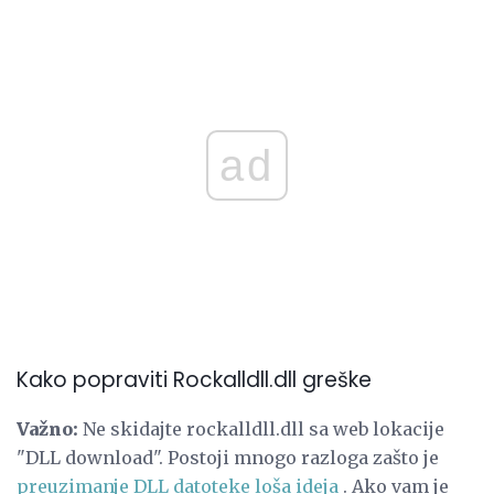
ad
Kako popraviti Rockalldll.dll greške
Važno:
Ne skidajte rockalldll.dll sa web lokacije
"DLL download". Postoji mnogo razloga zašto je
preuzimanje DLL datoteke loša ideja
. Ako vam je