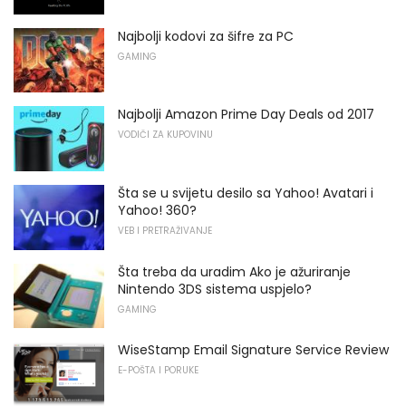
Najbolji kodovi za šifre za PC
GAMING
Najbolji Amazon Prime Day Deals od 2017
VODIČI ZA KUPOVINU
Šta se u svijetu desilo sa Yahoo! Avatari i
Yahoo! 360?
VEB I PRETRAŽIVANJE
Šta treba da uradim Ako je ažuriranje
Nintendo 3DS sistema uspjelo?
GAMING
WiseStamp Email Signature Service Review
E-POŠTA I PORUKE