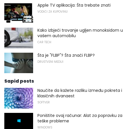
Apple TV aplikacija: Šta trebate znati
VODIČI ZA KUPOVINU
Kako izbjeći trovanje ugljen monoksidom u
vašem automobilu
CAR TECH
Šta je "FLBP"? Šta znači FLBP?
DRUŠTVENI MEDIJI
Sapid posts
Naučite da kažete razliku između pokreta i
klasičnih dvanaest
SOFTVER
Poništite ovaj računar: Alat za popravku za
teške probleme
WINDOWS