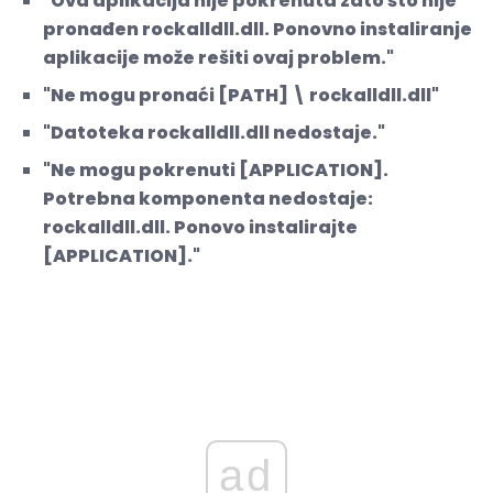
"Ova aplikacija nije pokrenuta zato što nije
pronađen rockalldll.dll. Ponovno instaliranje
aplikacije može rešiti ovaj problem."
"Ne mogu pronaći [PATH] \ rockalldll.dll"
"Datoteka rockalldll.dll nedostaje."
"Ne mogu pokrenuti [APPLICATION].
Potrebna komponenta nedostaje:
rockalldll.dll. Ponovo instalirajte
[APPLICATION]."
ad